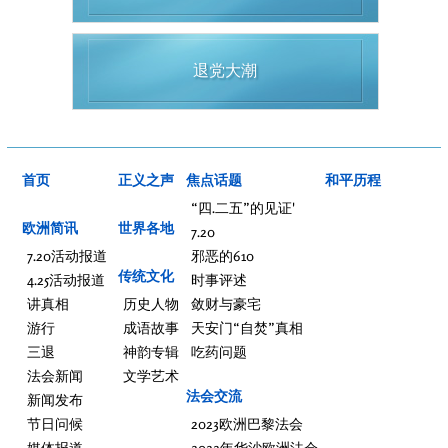
退党大潮
首页
正义之声
焦点话题
和平历程
“四.二五”的见证'
欧洲简讯
世界各地
7.20
7.20活动报道
邪恶的610
传统文化
4.25活动报道
时事评述
讲真相
历史人物
敛财与豪宅
游行
成语故事
天安门“自焚”真相
三退
神韵专辑
吃药问题
法会新闻
文学艺术
法会交流
新闻发布
节日问候
2023欧洲巴黎法会
媒体报道
2022年华沙欧洲法会