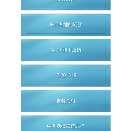
来自各地的问候
“4.25”和平上访
“7.20”专辑
自焚真相
中共活摘器官罪行