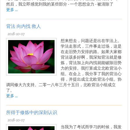
然后，我立即感觉到我的某些部分 - 一个思想业力 - 被清除了
更多 ...
背法 向内找 救人
2018-10-07
想来想去，问题还是出在学法上。
学法走形式，三件事走过场，这是
在走旧势力安排的路。如果大家都
背法该多好啊，我深知背法就是修
炼，背法加上向内找就能破除旧势
力的安排。我打算成立北欧背法小
组。在会上，我分享了我的背法心
得，并提出成立北欧背法小组。协
调同修大力支持。二零一八年三月十五日，北欧背法小组成立
了。
更多 ...
所得于修炼中的深刻认识
2018-10-07
当我为了考试而学习的时候，我发