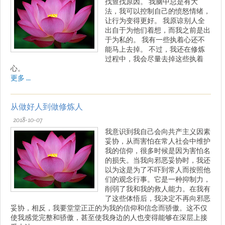
找查找原因。 我脑中总是有大
法，我可以控制自己的愤怒情绪，
让行为变得更好。 我原谅别人全
出自于为他们着想，而我之前是出
于为私的。 我有一些执着心还不
能马上去掉。 不过，我还在修炼
过程中，我会尽量去掉这些执着
心。
更多 ...
从做好人到做修炼人
2018-10-07
我意识到我自己会向共产主义因素
妥协，从而害怕在常人社会中维护
我的信仰，很多时候是因为害怕名
的损失。当我向邪恶妥协时，我还
以为这是为了不吓到常人而按照他
们的观念行事。它是一种抑制力，
削弱了我和我的救人能力。在我有
了这些体悟后，我决定不再向邪恶
妥协，相反，我要堂堂正正的为我的信仰和信念而骄傲。这不仅
使我感觉完整和骄傲，甚至使我身边的人也变得能够在深层上接