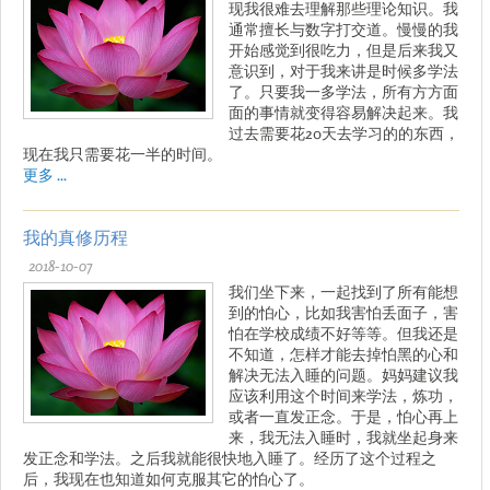
现我很难去理解那些理论知识。我
通常擅长与数字打交道。慢慢的我
开始感觉到很吃力，但是后来我又
意识到，对于我来讲是时候多学法
了。只要我一多学法，所有方方面
面的事情就变得容易解决起来。我
过去需要花20天去学习的的东西，
现在我只需要花一半的时间。
更多 ...
我的真修历程
2018-10-07
我们坐下来，一起找到了所有能想
到的怕心，比如我害怕丢面子，害
怕在学校成绩不好等等。但我还是
不知道，怎样才能去掉怕黑的心和
解决无法入睡的问题。妈妈建议我
应该利用这个时间来学法，炼功，
或者一直发正念。于是，怕心再上
来，我无法入睡时，我就坐起身来
发正念和学法。之后我就能很快地入睡了。经历了这个过程之
后，我现在也知道如何克服其它的怕心了。