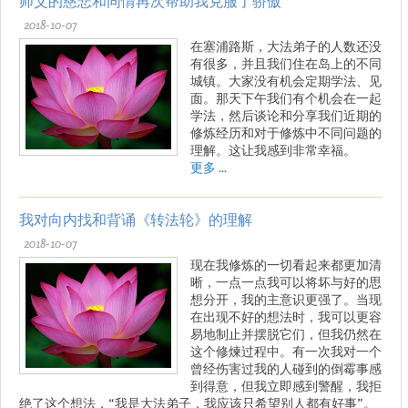
师父的慈悲和同情再次帮助我克服了骄傲
2018-10-07
在塞浦路斯，大法弟子的人数还没
有很多，并且我们住在岛上的不同
城镇。大家没有机会定期学法、见
面。那天下午我们有个机会在一起
学法，然后谈论和分享我们近期的
修炼经历和对于修炼中不同问题的
理解。这让我感到非常幸福。
更多 ...
我对向内找和背诵《转法轮》的理解
2018-10-07
现在我修炼的一切看起来都更加清
晰，一点一点我可以将坏与好的思
想分开，我的主意识更强了。当现
在出现不好的想法时，我可以更容
易地制止并摆脱它们，但我仍然在
这个修煉过程中。有一次我对一个
曾经伤害过我的人碰到的倒霉事感
到得意，但我立即感到警醒，我拒
绝了这个想法，“我是大法弟子，我应该只希望别人都有好事”。