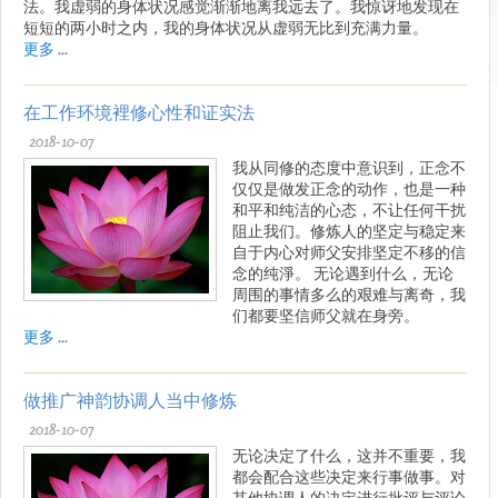
法。我虚弱的身体状况感觉渐渐地离我远去了。我惊讶地发现在
短短的两小时之内，我的身体状况从虚弱无比到充满力量。
更多 ...
在工作环境裡修心性和证实法
2018-10-07
我从同修的态度中意识到，正念不
仅仅是做发正念的动作，也是一种
和平和纯洁的心态，不让任何干扰
阻止我们。修炼人的坚定与稳定来
自于内心对师父安排坚定不移的信
念的纯淨。 无论遇到什么，无论
周围的事情多么的艰难与离奇，我
们都要坚信师父就在身旁。
更多 ...
做推广神韵协调人当中修炼
2018-10-07
无论决定了什么，这并不重要，我
都会配合这些决定来行事做事。对
其他协调人的决定进行批评与评论