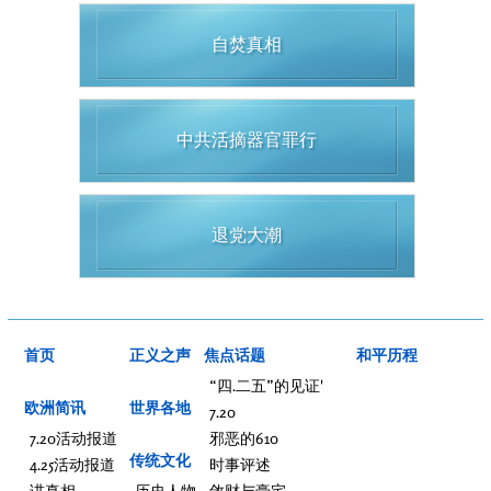
自焚真相
中共活摘器官罪行
退党大潮
首页
正义之声
焦点话题
和平历程
“四.二五”的见证'
欧洲简讯
世界各地
7.20
7.20活动报道
邪恶的610
传统文化
4.25活动报道
时事评述
讲真相
历史人物
敛财与豪宅