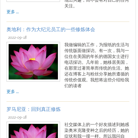
关注。
更多 ...
奥地利：作为大纪元员工的一些修炼体会
2022-09-18
我做编辑的工作，为报纸的生活与
传统版面做採访。有一次，我与一
位住在美国的年长的德国女士进行
电话採访。几年前，她移居美国，
在那里过著简单而传统的生活。她
还在博客上与粉丝分享她所遵循的
传统价值观。我想将这些介绍给我
们的读者
更多 ...
罗马尼亚：回到真正修炼
2022-09-18
社交媒体上的一个好友描述到她感
染奥米克隆变种之后的经历，她的
症状和我一摸一样。所以我问自