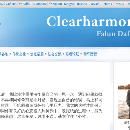
ски
Čeština
Español
Suomeksi
Ελληνικά
Magyar
Italiano
Latviešu
Norsk
Polska
R
界各地
传统文化
焦点话题
法会交流
修者论坛
和平历程
性
以后，我比较注重用法衡量自己的一思一念，遇到问题就找
，不再和同修争辩是非对错。发现是自己的错误，马上和同
认错误，不给同修造成任何心里压力。我觉的这样才能保证
和同修有良好的心态投入到神韵中。发报纸的过程中，能为
同修着想，尽量多发，风雨不误，基本守住了心性。
.
法