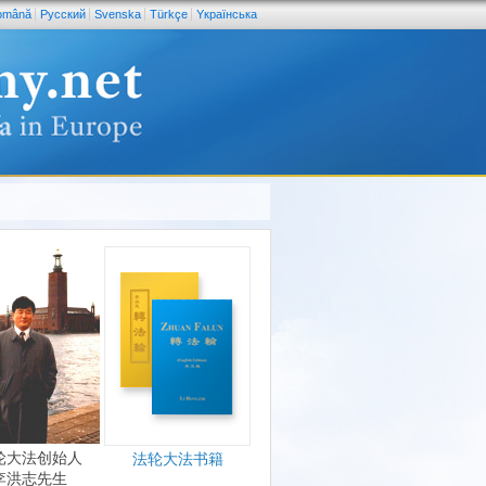
omână
Pусский
Svenska
Türkçe
Yкраїнська
轮大法创始人
法轮大法书籍
李洪志先生