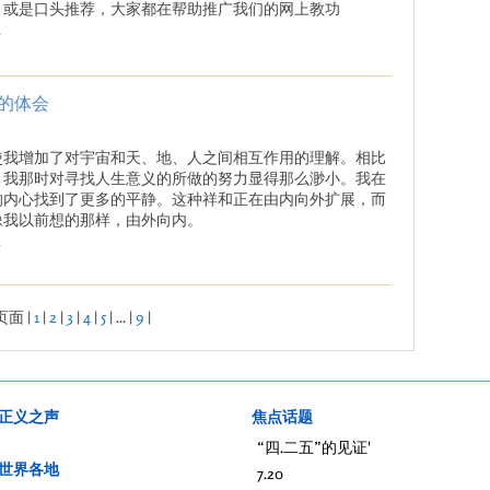
，或是口头推荐，大家都在帮助推广我们的网上教功
.
展的体会
使我增加了对宇宙和天、地、人之间相互作用的理解。相比
，我那时对寻找人生意义的所做的努力显得那么渺小。我在
的内心找到了更多的平静。这种祥和正在由内向外扩展，而
像我以前想的那样，由外向内。
.
页面 |
1
|
2
|
3
|
4
|
5
| ... |
9
|
正义之声
焦点话题
“四.二五”的见证'
世界各地
7.20