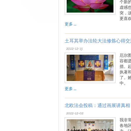
个新
虚感
突，
更喜
更多 ...
土耳其举办法轮大法修炼心得交
2022-12-13
厄尔
容都
措。
执著
了。
中。
更多 ...
北欧法会投稿：通过画展讲真相
2022-12-02
我非
各地
力，