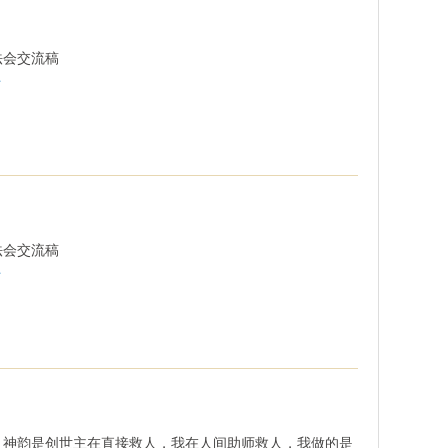
法会交流稿
.
法会交流稿
.
：神韵是创世主在直接救人，我在人间助师救人，我做的是