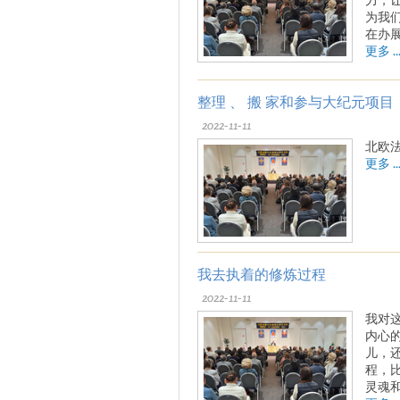
为我
在办
更多 ..
整理 、 搬 家和参与大纪元项目
2022-11-11
北欧
更多 ..
我去执着的修炼过程
2022-11-11
我对
内心
儿，
程，
灵魂