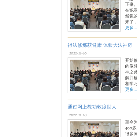
正事
在犯
然觉
来了
更多 ..
得法修炼获健康 体验大法神奇
2022-11-10
开始
的像
神之
解并
相学
更多 ..
通过网上教功救度世人
2022-11-10
至今
40
很多