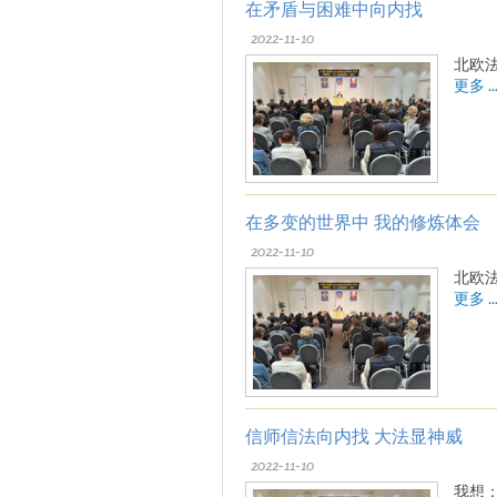
在矛盾与困难中向内找
2022-11-10
北欧
更多 ..
在多变的世界中 我的修炼体会
2022-11-10
北欧
更多 ..
信师信法向内找 大法显神威
2022-11-10
我想