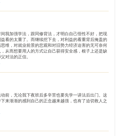
.
时间我加强学法，跟同修背法，才明白自己悟性不好，把现
利益看的太重了。而继续挖下去，对利益的看重背后掩盖的
面思维，对就业前景的悲观和对旧势力经济迫害的无可奈何
认，从而想要用人的方式让自己获得安全感，根子上还是缺
师父对法的正信。
.
活动前，无论我下夜班后多辛苦也要先学一讲法后出门。这
持下来渐渐的感到自己的正念越来越强，也有了迫切救人之
.