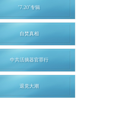
“7.20”专辑
自焚真相
中共活摘器官罪行
退党大潮