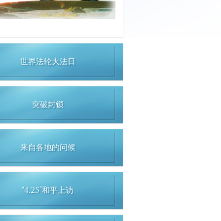
世界法轮大法日
突破封锁
来自各地的问候
“4.25”和平上访