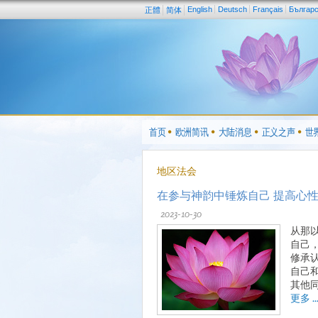
English
Deutsch
Français
Българ
正體
简体
首页
欧洲简讯
大陆消息
正义之声
世
地区法会
在参与神韵中锤炼自己 提高心
2023-10-30
从那
自己
修承
自己
其他
更多 ..