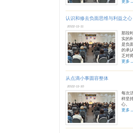
更多 ..
认识和修去负面思维与利益之心
2022-11-11
那段
实的
是负
的承
乏对
更多 ..
从点滴小事圆容整体
2022-11-10
每次
样坚
心。
更多 ..