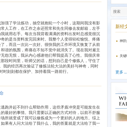
我加强了学法炼功，抽空就抱轮一个小时，这期间我没有影
新经
的常人工作，在工作之余还照常和先生同修去发邮箱，左手
动我就用右手。每次当我背着满满的资料出发时总感觉很沉
神奇的是当资料发完回来时。我整个人变得轻松愉悦、疼痛
神韵
轻了，而且一次比一次好。很快我的工作环境又恢复了从前
、和谐的氛围，疼痛在不知不觉中就消失了。现在我对雇主
管无怨无恨，我从内心感谢他们帮我提高了心性。我很庆幸
关键
在那段时间里，听师父的话，想到自己是个修炼人，守住了
。我的经历再次验证了修炼法轮大法的美好与神奇，同时
时时刻刻都在保护、加持着我一路前行。
更多 ...
命
道逃跑并起不到什么帮助作用，这些矛盾冲突是可能发生在
上的最好的事情。我只需要以正确的方式对待，以前不舒服
作场所就变成了我可以修炼成为一个更好的人的地方。综上
，如果有人问大法给了我什么，我的答案就是大法给了我一