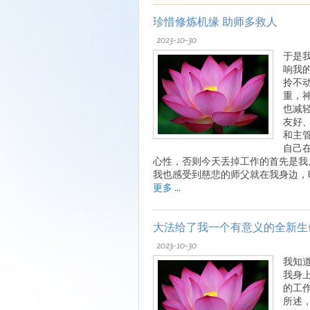
珍惜修炼机缘 助师多救人
2023-10-30
于是
响我
拎不
重，
也减
友好
和主
自己
心性，否则今天丢掉工作的首先是我
我也感受到慈悲的师父就在我身边，
更多 ...
大法给了我一个有意义的全新生
2023-10-30
我知
我身
的工
所述