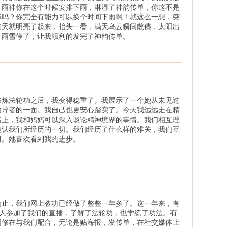
。雨神你在这个时候安排下雨，淋湿了神韵传单，你这不是
罪吗？你完全有能力可以换个时间下雨啊！就这么一想，突
的天就明亮了起来，抬头一看，满天乌云瞬间散儘，太阳出
，雨雪停了，让我顺利的发完了神韵传单。
.
修炼法轮功之后，我变得稳重了。我展示了一个她从未见过
领导者的一面。我自己也更安心踏实了。今天我远远走在精
路上，我和妈妈可以深入谈论精神境界的事情。我们相互理
确认我们所经历的一切。我们经历了什么样的难关，我们互
习。她喜欢看到我的进步。
.
为止，我们网上教功已经做了整整一年多了。这一年来，有
0多人参加了我们的直播，了解了法轮功，也学练了功法。有
同修在与我们配合，无论是贴海报，发传单，在社交媒体上