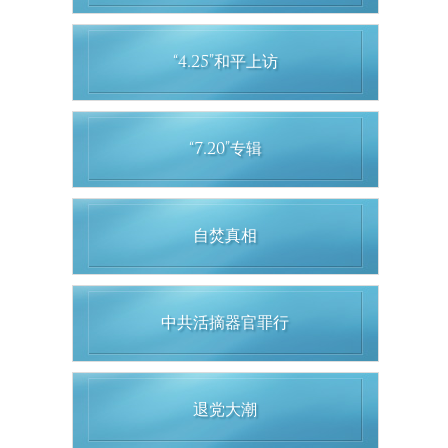
“4.25”和平上访
“7.20”专辑
自焚真相
中共活摘器官罪行
退党大潮