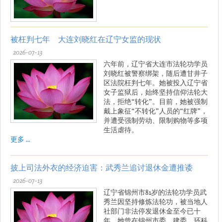
被枉判七年 大连刘晓红在辽宁女监的现状
2026-07-13
六年前，辽宁省大连市法轮功学员
刘晓红被警察绑架，随后遭甘井子
区法院枉判七年。她被投入辽宁省
女子监狱后，始终坚持信仰法轮大
法，拒绝“转化”。目前，她被强制
戴上象征“不转化”人员的“红牌”，
并遭受强制劳动、限制购物等多项
生活虐待。
更多 ...
披上司法外衣的经济迫害：武秀兰追讨退休金遭推诿
2026-07-13
辽宁省锦州市81岁的法轮功学员武
秀兰因坚持修炼法轮功，被当地人
社部门非法停发退休金至今已十
年。她曾在锦州市委、建委、环科