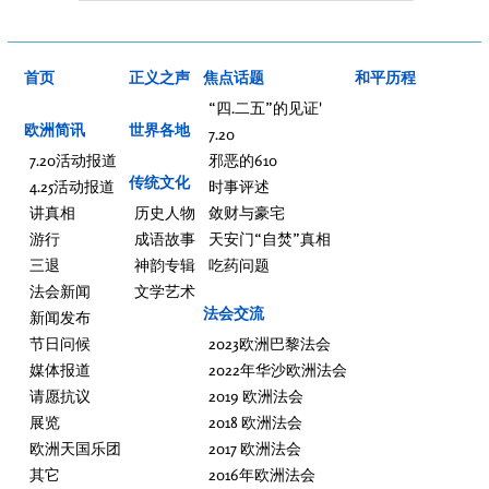
首页
正义之声
焦点话题
和平历程
“四.二五”的见证'
欧洲简讯
世界各地
7.20
7.20活动报道
邪恶的610
传统文化
4.25活动报道
时事评述
讲真相
历史人物
敛财与豪宅
游行
成语故事
天安门“自焚”真相
三退
神韵专辑
吃药问题
法会新闻
文学艺术
法会交流
新闻发布
节日问候
2023欧洲巴黎法会
媒体报道
2022年华沙欧洲法会
请愿抗议
2019 欧洲法会
展览
2018 欧洲法会
欧洲天国乐团
2017 欧洲法会
其它
2016年欧洲法会