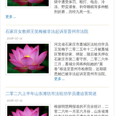
狱中遭受体罚、殴打、电击、冷
冻、野蛮灌食、剥夺睡眠等多种酷
刑折磨，历经九死一生。
更多 ...
石家庄女教师王笑梅被非法起诉至晋州市法院
2026-07-12
河北省石家庄市藁城区法轮功学员
王笑梅于二零二五年十二月被藁城
区警察抄家、绑架，随后被关押在
石家庄市第二看守所。二零二六年
三月，藁城分局将构陷她的“案
卷”移送至晋州市检察院，近期获
悉她已被非法起诉至晋州市法院。
更多 ...
二零二六上半年山东潍坊市法轮功学员遭迫害简述
2026-07-12
根据明慧网报道的不完全统计，二
零二六年一月至六月份，山东省潍