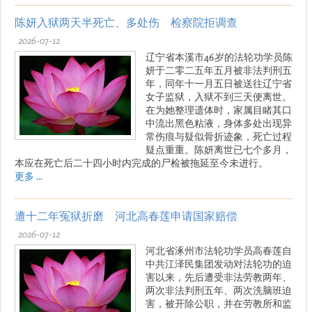
陈妍入狱两天半死亡、多处伤 检察院拒调查
2026-07-12
辽宁省本溪市46岁的法轮功学员陈
妍于二零二五年五月被非法判刑五
年，同年十一月五日被送往辽宁省
女子监狱，入狱不到三天便离世。
在为她整理遗体时，家属目睹其口
中流出黑色粘液，身体多处出现异
常伤痕与疑似骨折迹象，死亡过程
疑点重重。陈妍离世已七个多月，
本应在死亡后二十四小时内完成的尸检被拖延至今未进行。
更多 ...
遭十二年冤狱折磨 河北高春莲申请国家赔偿
2026-07-12
河北省涿州市法轮功学员高春莲自
中共江泽民集团发动对法轮功的迫
害以来，先后遭受非法劳教两年、
两次非法判刑五年、两次洗脑班迫
害，被开除公职，并在劳教所和监