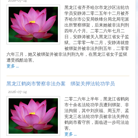
黑龙江省齐齐哈尔市龙沙区法轮功
学员安静涛二零二五年十二月被齐
齐哈尔市公安局铁锋分局北局宅派
出所警察绑架，后来她被非法判刑
四年八个月。二零二六年七月二
日，安静涛被关入黑龙江省女子监
狱。二零零一年二月，安静涛就曾
被绑架并被非法判刑五年，二零零
六年三月，她又被绑架并被非法判刑九年，在黑龙江省女子监狱
遭受残酷迫害。
更多 ...
黑龙江鹤岗市警察非法办案 绑架关押法轮功学员
2026-07-14
二零二六年上半年，黑龙江省鹤岗
市十余名法轮功学员遭到绑架、非
法拘留，其中刘庆福、周玉芹、孟
宪龙三名法轮功学员被非法关押在
鹤岗市看守所，面临进一步司法迫
害。
更多 ...