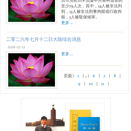
坊市法轮功学员遭中共各种迫害的
至少79人次，其中，14人被非法判
刑，13人被非法刑事拘留或行政拘
留，5人被取保候审。
更多 ...
二零二六年七月十二日大陆综合消息
2026-07-12
更多 ...
页面 |
1
| ... |
6
|
7
|
8
|
9
|
10
|
11
|