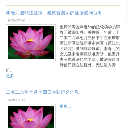
李春元遭非法庭审 检察官展示的证据漏洞百出
2026-07-14
重庆长寿区年近80的法轮功学员李
春元被绑架并、关押近一年后，于
二零二六年七月三日下午在重庆市
两江新区法院新港审判区（原江北
区法院）遭到非法庭审。李春元的
女儿及多名亲属获准旁听，但因其
妻子也是法轮功学员，被法院以各
种借口挡在法庭外，无法进入旁
听。
更多 ...
二零二六年七月十四日大陆综合消息
2026-07-14
更多 ...