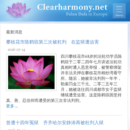
最新消息
攀枝花市陈鹤琼第三次被枉判 在监狱遭迫害
2026-07-14
四川攀枝花市68岁的法轮功学员陈
鹤琼于二零二四年七月讲述法轮功
真相时遭人恶意举报，被警察绑架
并非法关押在攀枝花市棉纱湾看守
所。随后，她被非法判刑一年半，
勒索罚金三千元。二零二五年三
月，她被送往四川成都市女子监狱
继续遭受迫害。这是陈鹤琼因坚持
真、善、忍信仰而遭受的第三次非法判刑。
更多 ...
曾遭十四年冤狱 齐齐哈尔安静涛再被枉判入狱
2026-07-14