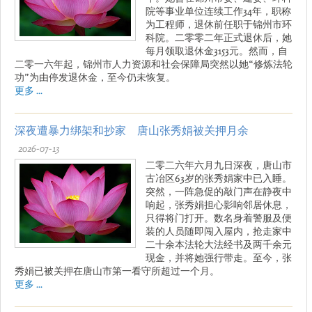
院等事业单位连续工作34年，职称
为工程师，退休前任职于锦州市环
科院。二零零二年正式退休后，她
每月领取退休金3153元。然而，自
二零一六年起，锦州市人力资源和社会保障局突然以她“修炼法轮
功”为由停发退休金，至今仍未恢复。
更多 ...
深夜遭暴力绑架和抄家 唐山张秀娟被关押月余
2026-07-13
二零二六年六月九日深夜，唐山市
古冶区63岁的张秀娟家中已入睡。
突然，一阵急促的敲门声在静夜中
响起，张秀娟担心影响邻居休息，
只得将门打开。数名身着警服及便
装的人员随即闯入屋内，抢走家中
二十余本法轮大法经书及两千余元
现金，并将她强行带走。至今，张
秀娟已被关押在唐山市第一看守所超过一个月。
更多 ...