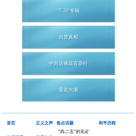
“7.20”专辑
自焚真相
中共活摘器官罪行
退党大潮
首页
正义之声
焦点话题
和平历程
“四.二五”的见证'