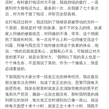
话时，有时拨打电话对方不接，我就持续的拨打，一直
拨到对方接电话为止。最多的一次，在我拨了七十多次
后，对方终于接了电话，并听完全部真相。
在打电话过程中，我还找到了情绪容易被带动的另外一
个原因，那就是对“情”的执著。放不下对女儿的情、执著
家人同修的修炼状态，对同修的不满，等等。这个情困
扰了我很长时间。有一次在平台上和一位同修交流这个
问题，同修与我交流了他对修去情这个执着的体会，他
说：“情的后面就是私心，这颗私心不去，可能就让对方
变的更不好，就是在害对方。”我明白了我的亲人也是一
个个体生命，不是我说了算的。作为一个修炼人，情是
必须要放的。
下面我想与大家分享一段发正念的神奇经历。我在最后
那次被非法关押时，知道了发正念的法。恶警罚我每天
面壁而坐。我坐在那里时就发正念清除劳教所的黑手烂
鬼和共产邪灵，脑袋一点杂念都没有。那时我明显的感
到师父的加持，每次发正念时感到自己像一座山。就这
样每天面壁十来个小时，就发正念十来个小时。我既不