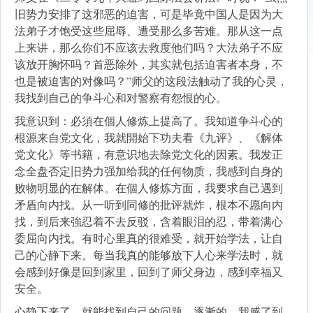
旧势力安排了这邪恶的迫害，可是毕竟中国人是因为大
法弟子才饱受这些屈辱、遭受那么多苦难。那从这一点
上来讲，那么你们不应该去救度他们吗？大法弟子不应
该放开胸怀吗？首恶除外，其实就包括迫害者本身，不
也是被迫害的对像吗？”师父的这段法触动了我的心灵，
我找到自己的争斗心和对警察有怨恨的心。
我意识到：必須在個人修炼上提高了。我知道争斗心的
根源来自党文化，我就開始下功夫看《九评》、《解体
党文化》等书籍，有意识地去除党文化的因素。我发正
念全盘否定旧势力强加给我的任何物质，我感到自身的
败物明显的在解体。在個人修炼方面，我要求自己遇到
矛盾向内找。从一听到同修的批评就炸，根本不愿向内
找，到后来強忍着不去反驳，含着眼泪的忍，带着满心
委屈向内找。有时心里真的很难受，就开始学法，让自
己的心静下来。每当我真的能够放下人心来学法时，就
会感到好像是回到家里，回到了师父身边，感到幸福又
安全。
心静下来了，就能找到自己的问题。逐漸的，我感了到