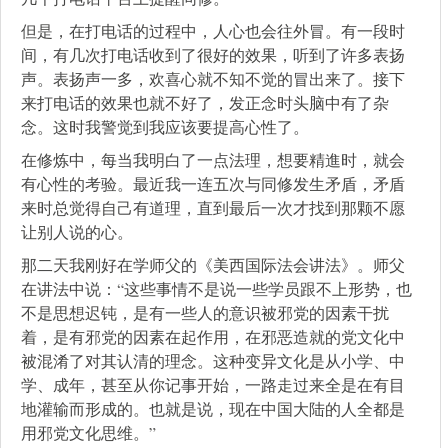
但是，在打电话的过程中，人心也会往外冒。有一段时
间，有几次打电话收到了很好的效果，听到了许多表扬
声。表扬声一多，欢喜心就不知不觉的冒出来了。接下
来打电话的效果也就不好了，发正念时头脑中有了杂
念。这时我警觉到我应该要提高心性了。
在修炼中，每当我明白了一点法理，想要精進时，就会
有心性的考验。最近我一连五次与同修发生矛盾，矛盾
来时总觉得自己有道理，直到最后一次才找到那颗不愿
让别人说的心。
那二天我刚好在学师父的《美西国际法会讲法》。师父
在讲法中说：“这些事情不是说一些学员跟不上形势，也
不是思想迟钝，是有一些人的意识被邪党的因素干扰
着，是有邪党的因素在起作用，在邪恶造就的党文化中
被混淆了对其认清的理念。这种变异文化是从小学、中
学、成年，甚至从你记事开始，一路走过来全是在有目
地灌输而形成的。也就是说，现在中国大陆的人全都是
用邪党文化思维。”