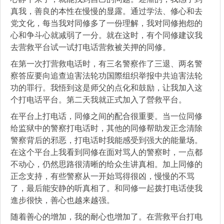
真我，善良的本性在慢慢的显露。通过学法、修心和去
党文化，每当我对同修多了一份理解，我对同修抱怨的
心和争斗心就减弱了一分。就在这时，有个同修建议我
去营救平台试一试打电话营救被关押的同修。
在第一次打营救电话时，有三名警察作了三退、两名警
察答应要向追查迫害法轮功国際组织举报中共迫害法轮
功的罪行。我悟到这是师父的点化和鼓励，让我加入这
个打电话平台。第二天我就正式加入了營救平台。
在平台上打电话，同修之间的配合很重要。当一位同修
给监狱中的警察打电话时，其他的同修帮助发正念清除
警察背后的邪恶，打电话时我能感受到强大的能量场。
在这个平台上我看到同修在面对骂人的警察时，一点都
不动心，仍然思路很清晰的给众生讲真相。加上同修的
正念支持，有些警察从一开始骂得很凶，慢慢的不骂
了，最后能安静的听真相了。和同修一起拨打电话使我
進步很快，善心也越来越强。
随着善心的增加，我的耐心也增加了。在营救平台打电