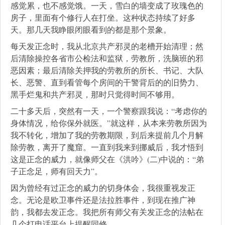
感觉累，也不感觉饿。一天，雪白的墙变成了玫瑰色的
房子，里面有个修行人在打坐。这种状态持续了好多
天。那几天我睁眼闭眼看到的都是那个景象。
每天发正念时，我从北京共产邪灵的老槽开始清理；然
后清除操控各省市公检法和监狱，劳教所，洗脑班的邪
恶因素；最后清除关押我的劳教所的所长、书记、大队
长、恶警、直到看管每个房间的干警背后的的旧势力、
黑手烂鬼和共产邪灵，那时只觉得时间不够用。
二十多天后，突然有一天，一个警察跟我说：“考虑你的
身体情况，给你保外就医。”就这样，从本来劳教所因为
我不转化，增加了我的劳教期限，到后来提前几个月解
除劳教，离开了魔窟。一直到我来到挪威后，我才悟到
这是正念的威力，就像师父在《洪吟》(二)中说的：“弟
子正念足，师有回天力”。
因为曾经有过正念的威力的切身体会，我很重视发正
念。无论是欧卫事件还是法拉胜事件，到现在推广神
韵，我都去发正念。我把所有师父有关发正念的法帖在
几个打电话平台上提醒同修。