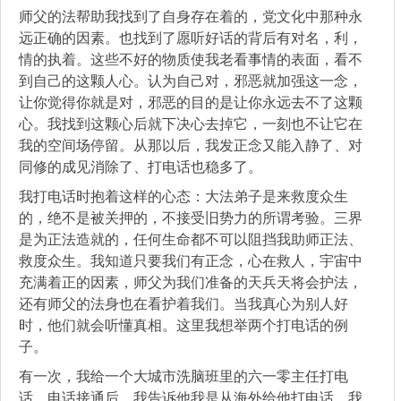
师父的法帮助我找到了自身存在着的，党文化中那种永
远正确的因素。也找到了愿听好话的背后有对名，利，
情的执着。这些不好的物质使我老看事情的表面，看不
到自己的这颗人心。认为自己对，邪恶就加强这一念，
让你觉得你就是对，邪恶的目的是让你永远去不了这颗
心。我找到这颗心后就下决心去掉它，一刻也不让它在
我的空间场停留。从那以后，我发正念又能入静了、对
同修的成见消除了、打电话也稳多了。
我打电话时抱着这样的心态：大法弟子是来救度众生
的，绝不是被关押的，不接受旧势力的所谓考验。三界
是为正法造就的，任何生命都不可以阻挡我助师正法、
救度众生。我知道只要我们有正念，心在救人，宇宙中
充满着正的因素，师父为我们准备的天兵天将会护法，
还有师父的法身也在看护着我们。当我真心为别人好
时，他们就会听懂真相。这里我想举两个打电话的例
子。
有一次，我给一个大城市洗脑班里的六一零主任打电
话。电话接通后，我告诉他我是从海外给他打电话，我