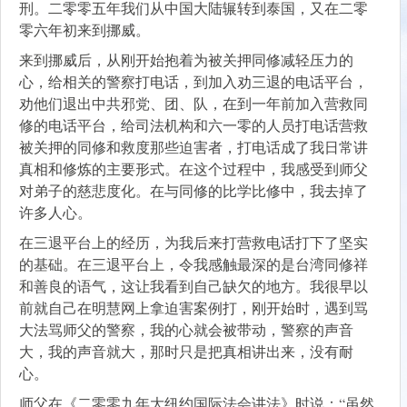
刑。二零零五年我们从中国大陆辗转到泰国，又在二零
零六年初来到挪威。
来到挪威后，从刚开始抱着为被关押同修减轻压力的
心，给相关的警察打电话，到加入劝三退的电话平台，
劝他们退出中共邪党、团、队，在到一年前加入营救同
修的电话平台，给司法机构和六一零的人员打电话营救
被关押的同修和救度那些迫害者，打电话成了我日常讲
真相和修炼的主要形式。在这个过程中，我感受到师父
对弟子的慈悲度化。在与同修的比学比修中，我去掉了
许多人心。
在三退平台上的经历，为我后来打营救电话打下了坚实
的基础。在三退平台上，令我感触最深的是台湾同修祥
和善良的语气，这让我看到自己缺欠的地方。我很早以
前就自己在明慧网上拿迫害案例打，刚开始时，遇到骂
大法骂师父的警察，我的心就会被带动，警察的声音
大，我的声音就大，那时只是把真相讲出来，没有耐
心。
师父在《二零零九年大纽约国际法会讲法》时说：“虽然