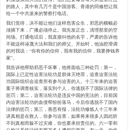
的路人，其中有几万个是中国游客。香港的同修想让我
给一个中共派来的警察打电话。
我们觉得，决不能让他们这样危害众生，邪恶的横幅必
须摘下来，广播必须停止。我先发正念，清理那里的空
间场。打通电话后，我直接叫他的名字，严肃的告诉他
不能这样诬蔑大法和我们的师父。开始时，他油腔滑调
的对我说：“你有你的信仰，我有我的信仰，我要挣钱养
家”。
我告诉他帮助邪恶干坏事，他将面临三种处罚：第一，
国际上已定性迫害法轮功是群体灭绝罪，追查迫害法轮
功国际组织会追查所有参与迫害的人。十三年来的迫害
案子将调查核实，落实到个人，你逃脱不了国际法律的
惩罚；第二，迫害法轮功是违反中国的宪法的，目前国
内迫害法轮功的血债帮纷纷落马，今后你逃脱不了国内
法律的惩罚；第三，善恶有报，法轮功修炼人十三年来
讲真相是在救人，你参与迫害，如果将来很多人因此听
不到真相而躲不过灾难，你也要承担责任的。六一零和
公检法系统已经有两万多人遭报应而死。有一天，你也