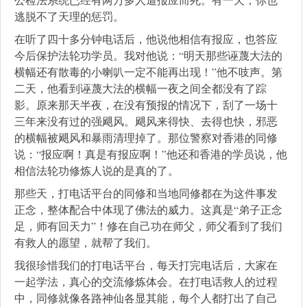
逃脱不了天理的惩罚。
在听了四十多分钟电话后，他说他相信有报应，也答应
今后保护法轮功学员。我对他说：“明天那些诬蔑大法的
横幅还有散毒的小喇叭一定不能再出现！”他不吱声。第
二天，他看到诬蔑大法的横幅一夜之间全都没有了踪
影。原来那天半夜，在没有预报的情况下，刮了一场十
三年来没有过的强飓风。飓风来得快、去得也快，邪恶
的横幅被飓风和暴雨清理掉了。那位警察对香港的同修
说：“报应啊！真是有报应啊！”他还和香港的学员说，他
相信法轮功修炼人说的是真的了。
那些天，打电话平台的同修和当地同修都在为这件事发
正念，整体配合中体现了佛法的威力。这真是“弟子正念
足，师有回天力”！修在自己功在师父，师父看到了我们
有救人的愿望，就帮了我们。
我很珍惜我们的打电话平台，每天打完电话后，大家在
一起学法，真心的交流修炼体会。在打电话救人的过程
中，同修就像各路神仙各显其能，每个人都打出了自己