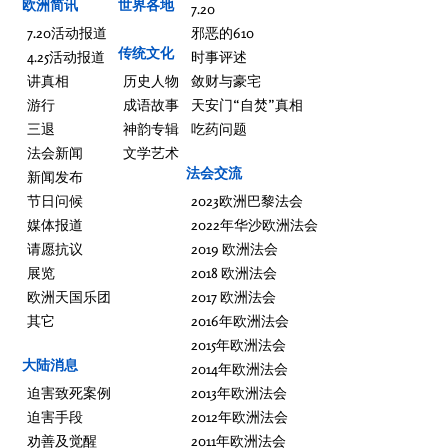
欧洲简讯
世界各地
7.20
7.20活动报道
邪恶的610
传统文化
4.25活动报道
时事评述
讲真相
历史人物
敛财与豪宅
游行
成语故事
天安门“自焚”真相
三退
神韵专辑
吃药问题
法会新闻
文学艺术
法会交流
新闻发布
节日问候
2023欧洲巴黎法会
媒体报道
2022年华沙欧洲法会
请愿抗议
2019 欧洲法会
展览
2018 欧洲法会
欧洲天国乐团
2017 欧洲法会
其它
2016年欧洲法会
2015年欧洲法会
大陆消息
2014年欧洲法会
迫害致死案例
2013年欧洲法会
迫害手段
2012年欧洲法会
劝善及觉醒
2011年欧洲法会