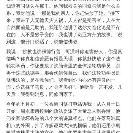
知道有同修关在那里。他问我被关的同修与我是什么关
系，我对他说：“那是我的亲人，你赶快放了她。”接下
来，我讲了人无德天灾人祸，人人都是受害者，人在大
自然面前是无助的。我还给他讲了达尔文進化论是不存
在的，人不是猴子变的；我也讲了诺亚方舟的故事。”说
到这，他开口说话了，说他信佛教。
我说：“佛教也讲积德行善，可没叫你迫害好人，你是真
信吗？你真相信善恶有报是天理，你就赶快放了这个法
轮功学员，你还要放了洗脑班里的全体法轮功学员，别
再干这些缺德事，那会伤到你自己。我们法轮功学员是
修佛法的，是在救你们。我看到你内心还有善良的一
面，你选择了善良，才会有美好”。他听后一言不发。几
天后，我得到消息，同修回家了。
今年的七月初，一位香港同修打电话诉我：从六月十日
开始，周永康所控制的政法委派了大量恶人到香港，他
们企图破坏香港的几个大的讲真相点。他们在落马洲真
相点的外围，挂了许多诬蔑大法的横幅，他们还用小喇
叭播放抹黑大法的宣传。他们想要毒害每天从这里经过