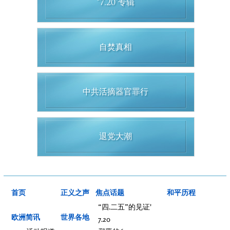
“7.20”专辑
自焚真相
中共活摘器官罪行
退党大潮
首页
正义之声
焦点话题
和平历程
“四.二五”的见证'
欧洲简讯
世界各地
7.20