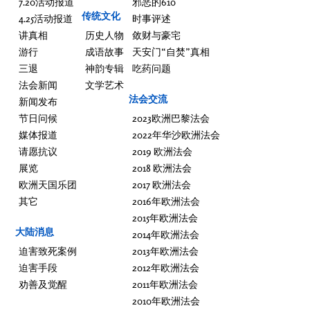
7.20活动报道
邪恶的610
传统文化
4.25活动报道
时事评述
讲真相
历史人物
敛财与豪宅
游行
成语故事
天安门“自焚”真相
三退
神韵专辑
吃药问题
法会新闻
文学艺术
法会交流
新闻发布
节日问候
2023欧洲巴黎法会
媒体报道
2022年华沙欧洲法会
请愿抗议
2019 欧洲法会
展览
2018 欧洲法会
欧洲天国乐团
2017 欧洲法会
其它
2016年欧洲法会
2015年欧洲法会
大陆消息
2014年欧洲法会
迫害致死案例
2013年欧洲法会
迫害手段
2012年欧洲法会
劝善及觉醒
2011年欧洲法会
2010年欧洲法会