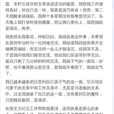
题、专栏引述并把文章放进适当的版面。我想我工作做
得真好，对自己说：哇，我真是游刃有余！然而，第二
天我醒来就抽筋。我两个多星期没有炼整套功法了。头
天晚上我打坐时使劲搬腿，想让脚心更向上，我想抽筋
是报应。有求。
我觉得头昏眼花，抑郁沉闷。我很执着这件事，并希望
在晨间学法时与一位同修交流。我知道我得提前离开去
做网页编辑，而且法得一会儿才能读完。但我等不及，
于是我问他我们能否交流。他说我们应该等到学完法。
最后只剩了几分钟的时间交流。我孩子气的一面说：好
吧，你不像我那么想交流，那我就不奉陪了。我就生气
了。
我已越来越多的注意到自己孩子气的这一面。它出现在
与妻子的关系中和工作关系中，尤其是与老板的关系
中。过去我放纵了自己的这一面，没有看到它的魔性，
只照顾其脆弱，其渴求。
在英文大纪元工作帮助我看清，这些执着是那么的多