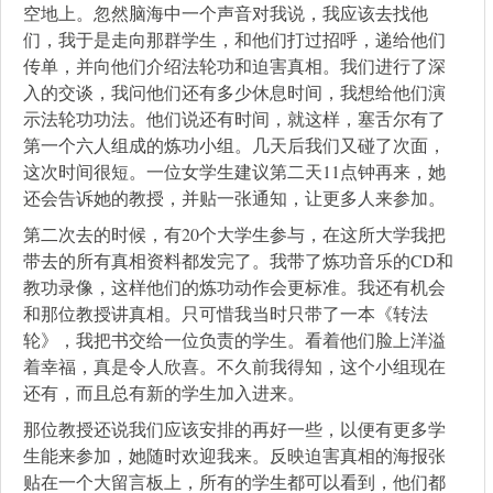
空地上。忽然脑海中一个声音对我说，我应该去找他
们，我于是走向那群学生，和他们打过招呼，递给他们
传单，并向他们介绍法轮功和迫害真相。我们进行了深
入的交谈，我问他们还有多少休息时间，我想给他们演
示法轮功功法。他们说还有时间，就这样，塞舌尔有了
第一个六人组成的炼功小组。几天后我们又碰了次面，
这次时间很短。一位女学生建议第二天11点钟再来，她
还会告诉她的教授，并贴一张通知，让更多人来参加。
第二次去的时候，有20个大学生参与，在这所大学我把
带去的所有真相资料都发完了。我带了炼功音乐的CD和
教功录像，这样他们的炼功动作会更标准。我还有机会
和那位教授讲真相。只可惜我当时只带了一本《转法
轮》，我把书交给一位负责的学生。看着他们脸上洋溢
着幸福，真是令人欣喜。不久前我得知，这个小组现在
还有，而且总有新的学生加入进来。
那位教授还说我们应该安排的再好一些，以便有更多学
生能来参加，她随时欢迎我来。反映迫害真相的海报张
贴在一个大留言板上，所有的学生都可以看到，他们都