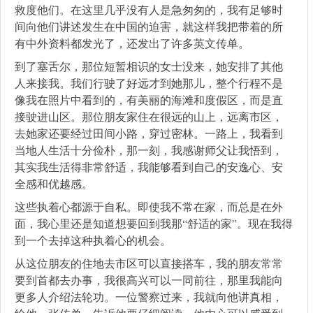
救度他们。在这里几乎没有人是急匆匆的，我有足够时
间向他们讲述发生在中国的迫害，就这样我把带着的所
有中外资料都发光了，还发出了许多英文传单。
到了塞舌尔，那位短暂相识的女士没来，她安排了其他
人来接我。我们行驶了好远才到她那儿，整个行程不是
像我在照片中看到的，有美丽的海滩和度假区，而是直
接驶进山区。那位朋友家住在很远的山上，远离市区，
去她家还要经过田间小路，穿过密林。一路上，我看到
当地人生活十分俭朴，那一刻，我感谢师父让我悟到，
其实我生活得非常舒适，我能够看到自己的安逸心、安
全感和优越感。
这些执着心都源于自私。即使我不常在家，而总是在外
面，我心里还是知道想要回到我那“舒适的家”。现在我得
到一个去掉这种执着心的机会。
从这位朋友的住地去市区可以直接搭车，我的朋友常常
要到首都去办事，我很高兴可以一同前往，那里我能向
更多人介绍法轮功。一位警察过来，我就向他讲真相，