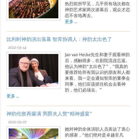
热烈前所罕见，几乎所有场次都在
神韵艺术家两次谢幕后，观众才恋
恋不舍地离去。
更多 ...
比利时神韵演出落幕 智库协调人：神韵太出色了
2022-03-14
Jan van Hecke先生和妻子观看神韵
后，感触很多，在剧院流连忘返。
他认为神韵“太出色了”，“我真的
要推荐给所有我认识的朋友和人都
来看。我一定会通知智库的董事会
同事，他们应该抓住机会去看神
韵，他们必须去。”
更多 ...
神韵伦敦再爆满 男爵夫人赞“精神盛宴”
2022-03-07
她对神韵全体演职人员表达了衷心
的感谢，“他们绝对是卓越非凡