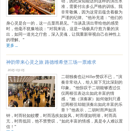
动，因此深知能达到这样的演出水
准，需要付出多么严格的训练。我
非常敬佩，因为这背后蕴含着极为
严谨的纪律。”他补充道：“他们的
身心灵是合一的，这一点显而易见。”当谈及演出带给他的感受
时，他毫不犹豫地说：“对我来说，这是一场极具疗愈力量的演
出，如同一道光之疗愈，深入灵魂，让我重新审视自己在神性上
的理解。”
更多 ...
神韵带来心灵之旅 路德维希堡三场一票难求
2025-03-05
二胡独奏也让Hiller赞叹不已，“演
奏非常动人，给人留下无比深刻的
印象。”他惊叹于二胡能够透过仅
仅两根弦表达出如此丰富的情
感，“她（演奏家）如何做到只通
过两根弦却能演奏出如此丰富的乐
章？”他表示，二胡时而声如洪
钟，时而轻如蚊嘤，时而迅疾如旋风，时而缓如明湖，时而高
亢，时而低回，他不禁赞叹，“如此丰富的情感，真是令人难以置
信！”