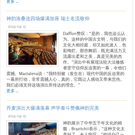
更多 ...
神韵洛桑连四场爆满加座 瑞士名流敬仰
2024-04-15
Dafflon赞叹：“是的，我也这么认
为。这样的中国古文明，与我们的
文化大相径庭，却又如此迷人，色
彩绚烂。那些舞蹈，既充满活力又
流露出柔和之美，真是完美的杰
作。”演出中有展现法轮大法修炼
者坚守信仰反迫害的一幕，令他们
震撼。Mactalena说：“我特别被（发生在）现代中国的反迫害的
一幕所打动，非常震撼人心，真的，它既让人感动又带来悲伤。
我们必须支持这场演出所传达的理念。”
更多 ...
丹麦演出大爆满落幕 声学泰斗赞佩神韵完美
2024-04-15
神韵展示了中华五千年文化的精
髓，Brazitchii表示，“这种文化太
美好了，令人惊叹。”他说自己一