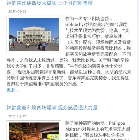
神韵莱比锡四场大爆满 三个月前即售罄
2025-03-12
作为一名专业剧场监督，
Golubchy对神韵演出的舞台调度
与技术呈现尤为赞赏，他说，“演
出制作得非常巧妙。故事叙述、
（人员）配合、现场舞蹈以及背后
的动画投影都掌握得无比精准，舞
蹈演员和故事情节完美配合，不同
寻常，之前我从未经历过。是的，我无比钦佩。关于时间的掌控
我今天学到了很多，非常感谢。”神韵乐团的演奏令他十分惊
喜，“现场乐团我觉得非常新鲜，能够以这种古典、大型的形式来
聆听中国传统音乐真是太棒了。音乐与舞蹈完美契合，我觉得这
要归功于舞蹈编排和舞蹈演员的乐感。”
更多 ...
神韵蒙彼利埃四场爆满 观众感受强大力量
2025-03-12
除了精神层面的触动，Philippe
Maître也对舞台上的艺术表现力感
到惊叹，“我曾经从事过许多运