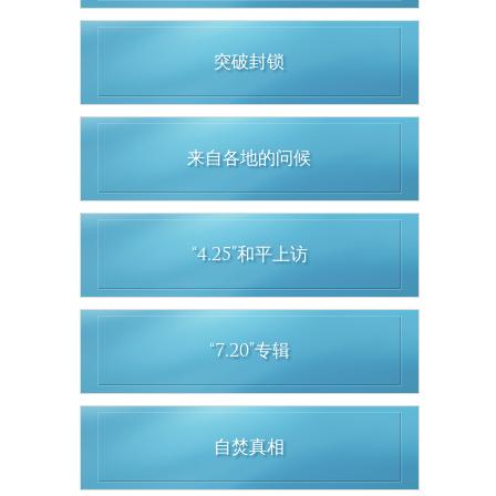
突破封锁
来自各地的问候
“4.25”和平上访
“7.20”专辑
自焚真相