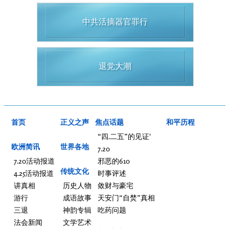
中共活摘器官罪行
退党大潮
首页
正义之声
焦点话题
和平历程
“四.二五”的见证'
欧洲简讯
世界各地
7.20
7.20活动报道
邪恶的610
传统文化
4.25活动报道
时事评述
讲真相
历史人物
敛财与豪宅
游行
成语故事
天安门“自焚”真相
三退
神韵专辑
吃药问题
法会新闻
文学艺术