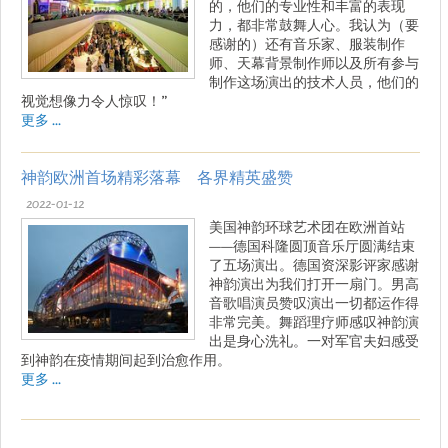
的，他们的专业性和丰富的表现
力，都非常鼓舞人心。我认为（要
感谢的）还有音乐家、服装制作
师、天幕背景制作师以及所有参与
制作这场演出的技术人员，他们的
视觉想像力令人惊叹！”
更多 ...
神韵欧洲首场精彩落幕 各界精英盛赞
2022-01-12
美国神韵环球艺术团在欧洲首站
——德国科隆圆顶音乐厅圆满结束
了五场演出。德国资深影评家感谢
神韵演出为我们打开一扇门。男高
音歌唱演员赞叹演出一切都运作得
非常完美。舞蹈理疗师感叹神韵演
出是身心洗礼。一对军官夫妇感受
到神韵在疫情期间起到治愈作用。
更多 ...