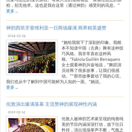
程，别无他求。这也是我在这里（通过神韵）感受到的讯息。”
更多 ...
神韵西班牙塞维利亚一日两场爆满 商界精英盛赞
2024-03-24
“她给我留下了深刻的印象。我根
本不知道中国（古典）舞有这种技
巧风格。我非常喜欢这种风
格。”Fabiola Guillén Berraquero
女士观看神韵兴奋地说，“舞蹈演
员诠释了很多故事，让我们很感
动。”“那些故事拨动了我的心弦。
我们也从中了解到中国可能鲜为人知的一面。”她说。
更多 ...
伦敦演出爆满落幕 主流赞神韵展现神性内涵
2022-03-14
伦敦人被神韵艺术家呈现的纯善纯
美的节目内涵深深打动，放下往日
矜持，演出现场掌声不断，气氛之