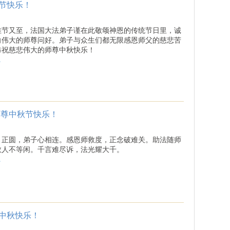
节快乐！
佳节又至，法国大法弟子谨在此敬颂神恩的传统节日里，诚
向伟大的师尊问好。弟子与众生们都无限感恩师父的慈悲苦
恭祝慈悲伟大的师尊中秋快乐！
.
师尊中秋节快乐！
月正圆，弟子心相连。感恩师救度，正念破难关。助法随师
救人不等闲。千言难尽诉，法光耀大千。
.
中秋快乐！