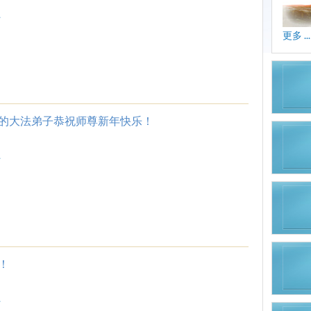
.
更多 ...
的大法弟子恭祝师尊新年快乐！
.
！
.