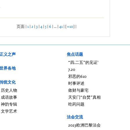
.
页面 |
1
|
2
|
3
|
4
|
5
|
6
| ... |
41
| [
+10
] |
正义之声
焦点话题
“四.二五”的见证'
世界各地
7.20
邪恶的610
传统文化
时事评述
历史人物
敛财与豪宅
成语故事
天安门“自焚”真相
神韵专辑
吃药问题
文学艺术
法会交流
2023欧洲巴黎法会