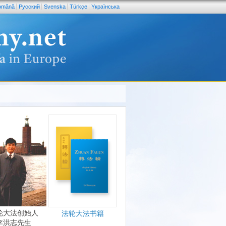
omână
Pусский
Svenska
Türkçe
Yкраїнська
轮大法创始人
法轮大法书籍
李洪志先生