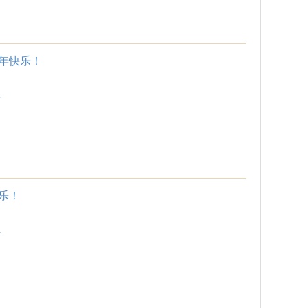
年快乐！
.
乐！
.