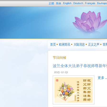
English
Deutsch
Français
Българ
正體
简体
首页
欧洲简讯
大陆消息
正义之声
世
节日问候
波兰全体大法弟子恭祝师尊新年
2025-12-29
更多 ..