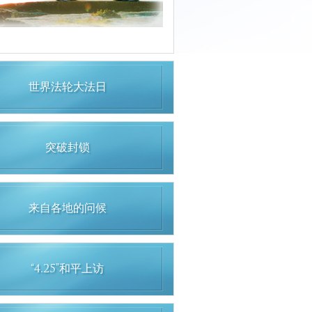
世界法轮大法日
突破封锁
来自各地的问候
“4.25”和平上访