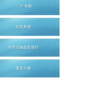
“7.20”专辑
自焚真相
中共活摘器官罪行
退党大潮