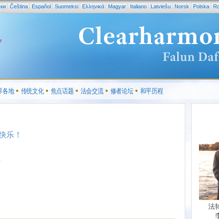
ски
Čeština
Español
Suomeksi
Ελληνικά
Magyar
Italiano
Latviešu
Norsk
Polska
R
界各地
传统文化
焦点话题
法会交流
修者论坛
和平历程
快乐！
.
法