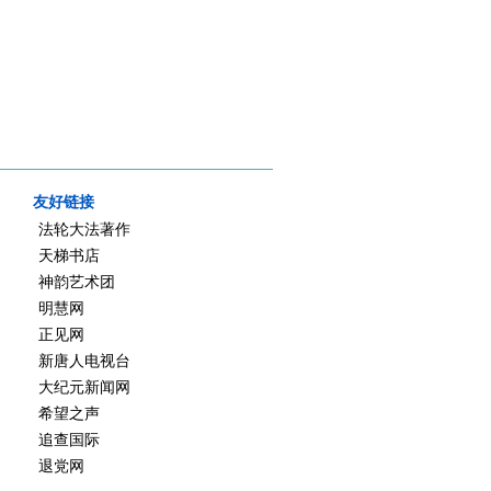
友好链接
法轮大法著作
天梯书店
神韵艺术团
明慧网
正见网
新唐人电视台
大纪元新闻网
希望之声
追查国际
退党网