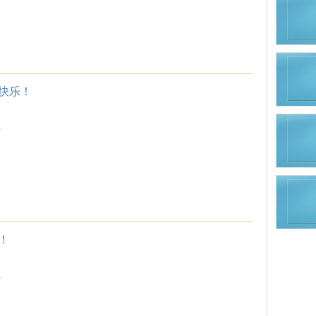
快乐！
.
！
.