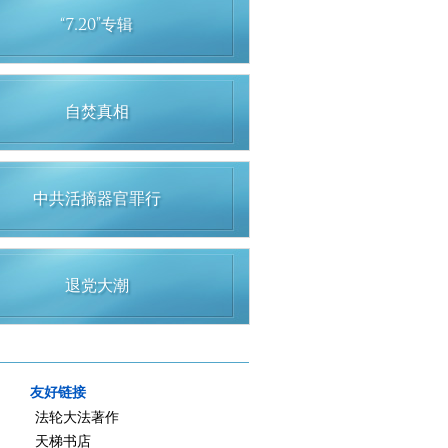
“7.20”专辑
自焚真相
中共活摘器官罪行
退党大潮
友好链接
法轮大法著作
天梯书店