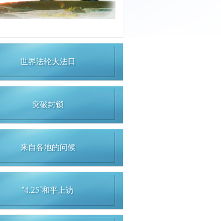
世界法轮大法日
突破封锁
来自各地的问候
“4.25”和平上访