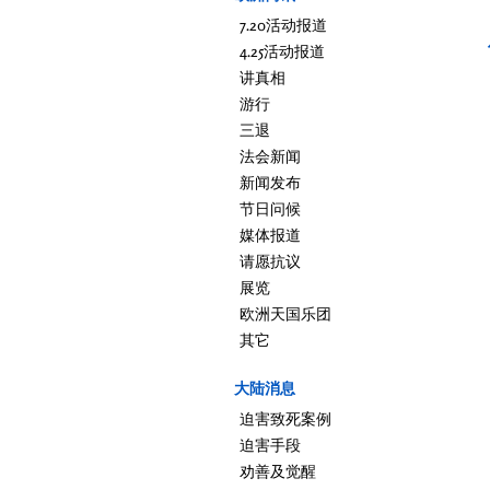
7.20活动报道
4.25活动报道
讲真相
游行
三退
法会新闻
新闻发布
节日问候
媒体报道
请愿抗议
展览
欧洲天国乐团
其它
大陆消息
迫害致死案例
迫害手段
劝善及觉醒