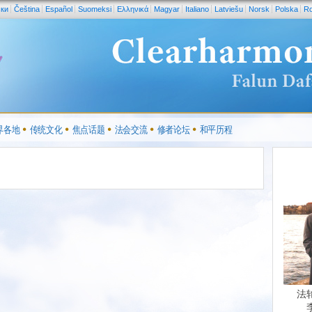
ски
Čeština
Español
Suomeksi
Ελληνικά
Magyar
Italiano
Latviešu
Norsk
Polska
R
界各地
传统文化
焦点话题
法会交流
修者论坛
和平历程
法