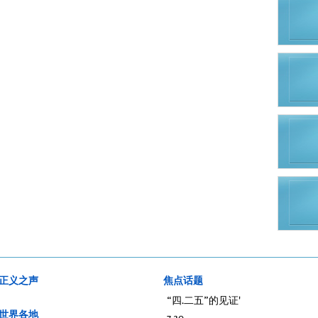
正义之声
焦点话题
“四.二五”的见证'
世界各地
7.20