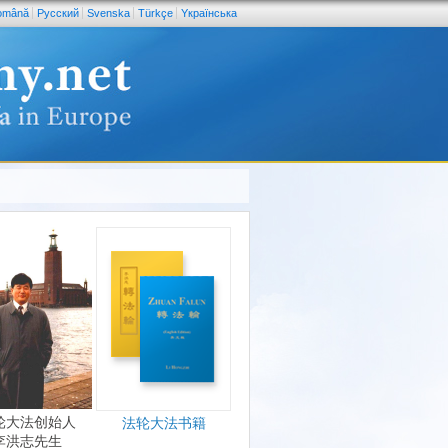
omână
Pусский
Svenska
Türkçe
Yкраїнська
轮大法创始人
法轮大法书籍
李洪志先生