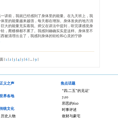
第一讲前，我就已经感到了身体里的能量。在九天班上，我
身体里的能量越来越强，每天都在增加。身体发炎的地方消
，巨大的能量充实着我。师父在讲法中提到，听完课感觉身
身轻，爬楼梯都不累了。我感到确确实实是这样。身体里不
东西被清理出去了，我感到身体的轻松和心灵的宁静
.
面 |
1
|
2
|
3
|
4
|
5
|
6
| ... |
9
|
正义之声
焦点话题
“四.二五”的见证'
世界各地
7.20
邪恶的610
传统文化
时事评述
历史人物
敛财与豪宅