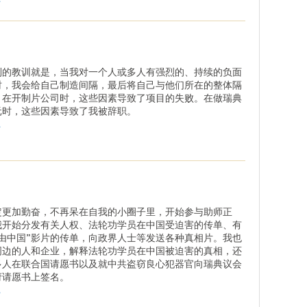
到的教训就是，当我对一个人或多人有强烈的、持续的负面
时，我会给自己制造间隔，最后将自己与他们所在的整体隔
。在开制片公司时，这些因素导致了项目的失败。在做瑞典
元时，这些因素导致了我被辞职。
.
定更加勤奋，不再呆在自我的小圈子里，开始参与助师正
我开始分发有关人权、法轮功学员在中国受迫害的传单、有
自由中国”影片的传单，向政界人士等发送各种真相片。我也
周边的人和企业，解释法轮功学员在中国被迫害的真相，还
多人在联合国请愿书以及就中共盗窃良心犯器官向瑞典议会
府请愿书上签名。
.