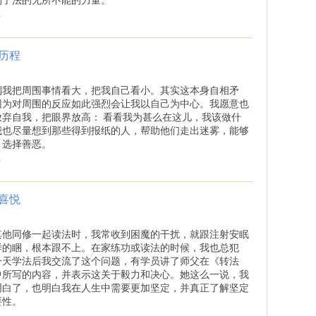
.
历程
到我把周围事情看大，把我自己看小。其实这本身自相矛
因为对周围的反应如此强烈会让我以自己为中心。我愿意也
放弃自我，把眼界放高： 看看我为甚么在这儿，我该做什
我也尽量想到那些得到报纸的人，帮助他们走出迷雾，能够
、选择善恶。
.
喜悦
其他同修一起读法时，我常收到困魔的干扰，就跟注射安眠
样的睏，根本跟不上。在家练功或读法的时候，我也总犯
一天学法后我交流了这个问题，有学员讲了师父在《转法
中所写的内容，并表示这关于毅力和决心。她这么一说，我
明白了，也明白我在人生中需要更加坚定，并真正了解坚定
要性。
.