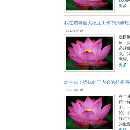
更多 ..
我在瑞典语大纪元工作中的修炼
2021-09-16
我悟
盾，
必须
么。
觉醒
更多 ..
新学员：我找到了內心的祥和与
2021-09-16
在与
药一
困。
轮》
顿时
的重
更多 ..