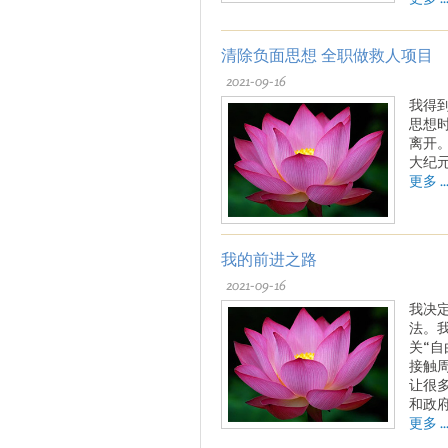
清除负面思想 全职做救人项目
2021-09-16
我得
思想
离开
大纪
更多 ..
我的前进之路
2021-09-16
我决
法。
关“
接触
让很
和政
更多 ..