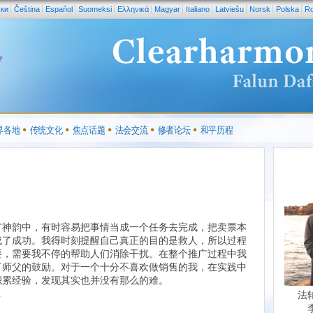
ски
Čeština
Español
Suomeksi
Ελληνικά
Magyar
Italiano
Latviešu
Norsk
Polska
R
界各地
传统文化
焦点话题
法会交流
修者论坛
和平历程
广神韵中，有时容易把事情当成一个任务去完成，把卖票本
成了成功。我得时刻提醒自己真正的目的是救人，所以过程
要，需要我不停的帮助人们消除干扰。在整个推广过程中我
了师父的鼓励。对于一个十分不喜欢做销售的我，在实践中
积累经验，发现其实也并没有那么的难。
.
法