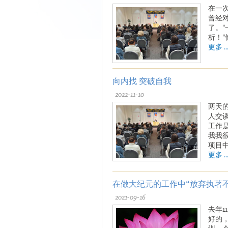
在一
曾经
了。
析！
更多 ..
向内找 突破自我
2022-11-10
两天
人交
工作
我我
项目
更多 ..
在做大纪元的工作中“放弃执著
2021-09-16
去年
好的