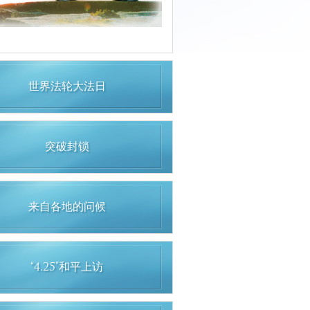
世界法轮大法日
突破封锁
来自各地的问候
“4.25”和平上访