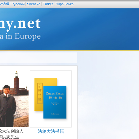
omână
Pусский
Svenska
Türkçe
Yкраїнська
轮大法创始人
法轮大法书籍
李洪志先生