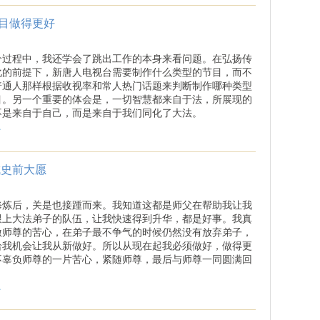
目做得更好
个过程中，我还学会了跳出工作的本身来看问题。在弘扬传
化的前提下，新唐人电视台需要制作什么类型的节目，而不
普通人那样根据收视率和常人热门话题来判断制作哪种类型
目。另一个重要的体会是，一切智慧都来自于法，所展现的
不是来自于自己，而是来自于我们同化了大法。
.
成史前大愿
修炼后，关是也接踵而来。我知道这都是师父在帮助我让我
跟上大法弟子的队伍，让我快速得到升华，都是好事。我真
激师尊的苦心，在弟子最不争气的时候仍然没有放弃弟子，
给我机会让我从新做好。所以从现在起我必须做好，做得更
不辜负师尊的一片苦心，紧随师尊，最后与师尊一同圆满回
.