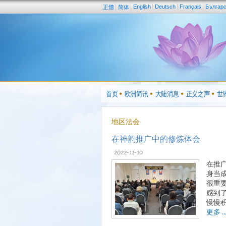
English
Deutsch
Français
Българ
正體
简体
首页
欧洲简讯
大陆消息
正义之声
世
地区法会
在神韵推广中的修炼体会
2022-11-10
在推
身当
很重
感到
慢慢
更多 ..