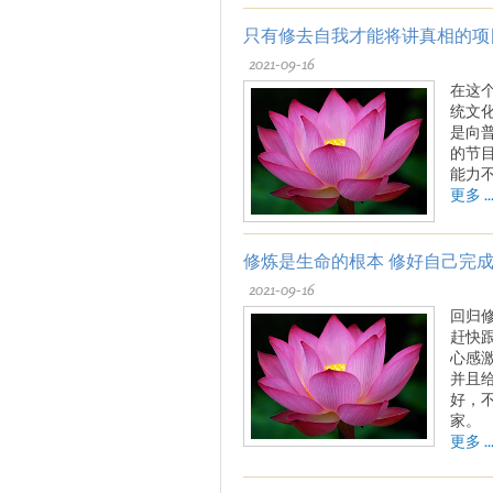
只有修去自我才能将讲真相的项
2021-09-16
在这
统文
是向
的节
能力
更多 ..
修炼是生命的根本 修好自己完
2021-09-16
回归
赶快
心感
并且
好，
家。
更多 ..