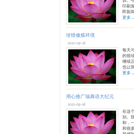
训。
印刷发
即新
更多 ..
珍惜修炼环境
2021-09-16
每天
的很
继续
也让
更多 ..
用心推广瑞典语大纪元
2021-09-16
在这
别。
和，
和很
我感