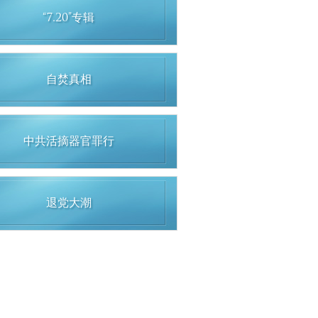
“7.20”专辑
自焚真相
中共活摘器官罪行
退党大潮