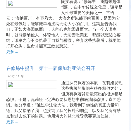
陶接着说：“修炼中，我越来越体
悟到，在中华传统文化里，谦卑是
女性最重要的美德之一。古语
云：‘海纳百川，有容乃大。’ 大海之所以能容纳百川，是因为它
处在最低处，能够谦卑地接纳无论大小的百川。这寓意告诉我
们，正如大海因低而广，人的心也能因谦而大。当一个人谦卑
时，就能接纳他人、体谅他人，无论善恶美丑，都能以慈悲心容
纳；谦卑之心不会执著于自我与骄傲，舍弃这些执著后，就更能
打开心胸，生命才能真正散发慈悲。”
更多 ...
在修炼中提升 第十一届保加利亚法会召开
2025-11-13
通过探究执著的本质，瓦莉娅发现
这些执著的影响有很多相似之处，
但所有执著背后最突出的根源都是
恐惧。于是，瓦莉娅下定决心要从思想中彻底清除恐惧，直面恐
惧。她分享道：“通过学法轮大法，我看到了佛性的真正力量和
德。师父接纳了我，也接纳了我的长处和弱点，以及我的所有缺
点和过去犯下的错误。他用洪大的慈悲教导我要更加仁慈。”
更多 ...