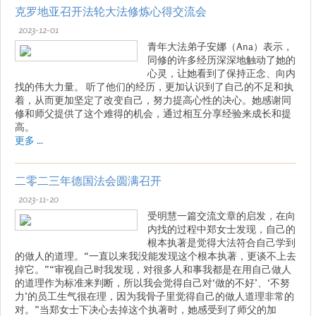
克罗地亚召开法轮大法修炼心得交流会
2023-12-01
青年大法弟子安娜（Ana）表示，
同修的许多经历深深地触动了她的
心灵，让她看到了保持正念、向内
找的伟大力量。 听了他们的经历，更加认识到了自己的不足和执
着，从而更加坚定了改变自己，努力提高心性的决心。她感谢同
修和师父提供了这个难得的机会，通过相互分享经验来成长和提
高。
更多 ...
二零二三年德国法会圆满召开
2023-11-20
受明慧一篇交流文章的启发，在向
内找的过程中郑女士发现，自己的
根本执著是觉得大法符合自己学到
的做人的道理。“一直以来我没能发现这个根本执著，更谈不上去
掉它。”“审视自己时我发现，对很多人和事我都是在用自己做人
的道理作为标准来判断，所以我会觉得自己对‘做的不好’、‘不努
力’的员工生气很在理，因为我骨子里觉得自己的做人道理非常的
对。”当郑女士下决心去掉这个执著时，她感受到了师父的加