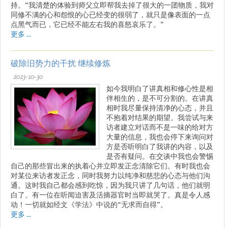
持。“我清楚的体验到师父立即帮我去掉了很大的一团物质，我对
同修不满的心和怨恨的心已经变的很弱了，就只是像表面的一点
点黑气而已，它已经不能左右我的喜怒哀乐了。”
更多 ...
破除旧势力的干扰 继续修炼
2023-10-30
如今我明白了讲真相和修心性是相
伴相生的，是不可分割的。在讲真
相时我尽量保持清净的心态，并且
不抱着对结果的期望。我尝试与来
访者建立对话而不是一味的给对方
大量的信息，我也会停下来询问对
方是否听明白了我讲的内容，以及
是否有疑问。在交谈中我也会警惕
自己的那些冒出来的执着心并立即发正念清除它们。有时我也会
对某位来访者发正念，同时我努力以纯净和慈悲的心态与他们沟
通。这时我自己都会感到吃惊，因为我只讲了几句话，他们就明
白了。有一位在听闻迫害及活摘器官时当即就哭了。真是令人感
动！一切就如经文《学法》中说的“无求而自得”。
更多 ...