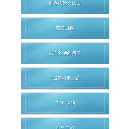
世界法轮大法日
突破封锁
来自各地的问候
“4.25”和平上访
“7.20”专辑
自焚真相