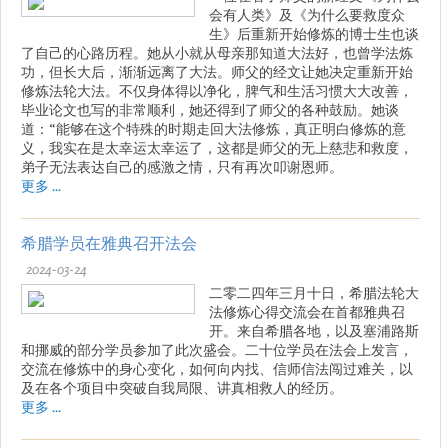
会有人类》及《为什么要救度众
生》后重新开始修炼的博士生也谈
了自己的心路历程。她从小就从母亲那知道大法好，也曾学法炼
功，但长大后，渐渐远离了大法。师父的经文让她决定重新开始
修炼法轮大法。不仅身体得以净化，脾气和生活习惯大大改善，
毕业论文也写的非常顺利，她还得到了师父的各种鼓励。她谈
道：“能够在这个特殊的时期走回大法修炼，真正明白修炼的意
义，我实在是太幸运太幸运了，这都是师父的无上慈悲和救度，
弟子无法表达自己的感激之情，只有再次叩谢恩师。
更多 ...
希腊学员在雅典召开法会
2024-03-24
二零二四年三月十日，希腊法轮大
法修炼心得交流会在首都雅典召
开。来自希腊各地，以及塞浦路斯
和挪威的部分学员参加了此次盛会。二十位学员在法会上发言，
交流在修炼中的身心变化，如何向内找、信师信法闯过难关，以
及在各个项目中突破自我局限、讲真相救人的经历。
更多 ...