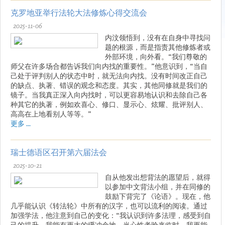
克罗地亚举行法轮大法修炼心得交流会
2025-11-06
内汶领悟到，没有在自身中寻找问
题的根源，而是指责其他修炼者或
外部环境，向外看。“我们尊敬的
师父在许多场合都告诉我们向内找的重要性。”他意识到，“当自
己处于评判别人的状态中时，就无法向内找。没有时间改正自己
的缺点、执著、错误的观念和态度。其实，其他同修就是我们的
镜子。当我真正深入向内找时，可以更容易地认识和去除自己各
种其它的执著，例如欢喜心、修口、显示心、炫耀、批评别人、
高高在上地看别人等等。”
更多 ...
瑞士德语区召开第六届法会
2025-10-21
自从他发出想背法的愿望后，就得
以参加中文背法小组，并在同修的
鼓励下背完了《论语》。现在，他
几乎能认识《转法轮》中所有的汉字，也可以流利的阅读。通过
加强学法，他注意到自己的变化：“我认识到许多法理，感受到自
己的提升。我能有更大的缓冲余地。当心性考验来临时，我更能