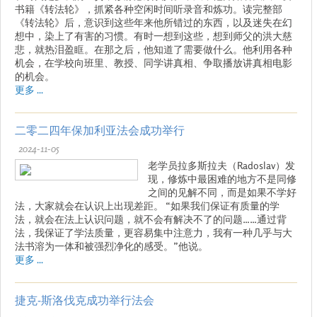
书籍《转法轮》，抓紧各种空闲时间听录音和炼功。读完整部
《转法轮》后，意识到这些年来他所错过的东西，以及迷失在幻
想中，染上了有害的习惯。有时一想到这些，想到师父的洪大慈
悲，就热泪盈眶。在那之后，他知道了需要做什么。他利用各种
机会，在学校向班里、教授、同学讲真相、争取播放讲真相电影
的机会。
更多 ...
二零二四年保加利亚法会成功举行
2024-11-05
老学员拉多斯拉夫（Radoslav）发
现，修炼中最困难的地方不是同修
之间的见解不同，而是如果不学好
法，大家就会在认识上出现差距。 “如果我们保证有质量的学
法，就会在法上认识问题，就不会有解决不了的问题……通过背
法，我保证了学法质量，更容易集中注意力，我有一种几乎与大
法书溶为一体和被强烈净化的感受。”他说。
更多 ...
捷克-斯洛伐克成功举行法会