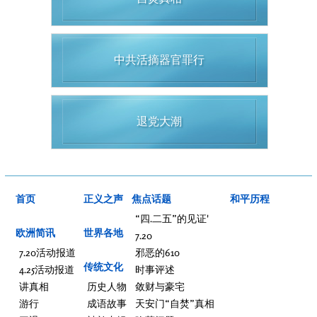
中共活摘器官罪行
退党大潮
首页
正义之声
焦点话题
和平历程
“四.二五”的见证'
欧洲简讯
世界各地
7.20
7.20活动报道
邪恶的610
传统文化
4.25活动报道
时事评述
讲真相
历史人物
敛财与豪宅
游行
成语故事
天安门“自焚”真相