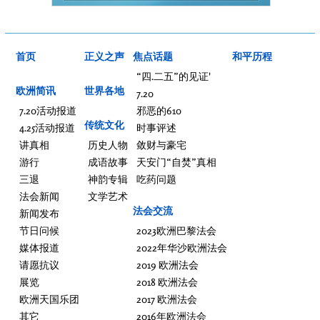
首页
正义之声
焦点话题
和平历程
“四.二五”的见证'
欧洲简讯
世界各地
7.20
7.20活动报道
邪恶的610
传统文化
4.25活动报道
时事评述
讲真相
历史人物
敛财与豪宅
游行
成语故事
天安门“自焚”真相
三退
神韵专辑
吃药问题
法会新闻
文学艺术
法会交流
新闻发布
节日问候
2023欧洲巴黎法会
媒体报道
2022年华沙欧洲法会
请愿抗议
2019 欧洲法会
展览
2018 欧洲法会
欧洲天国乐团
2017 欧洲法会
其它
2016年欧洲法会