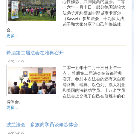
心性修炼、共同提高的盛会。二零
一六年一月十日，部分德国法轮大
法弟子来到德国中部城市卡塞尔
（Kassel）参加法会，十九位大法
弟子和大家分享了自己的修炼体
会。
更多 ...
希腊第二届法会在雅典召开
2015-12-27
二零一五年十二月十三日上午十
点， 希腊第二届法会在首都雅典
召开。参加本次法会的还有来自塞
浦路斯、瑞典、以色列、澳大利亚
和美国的法轮功学员。十八名学员
在法会上交流了自己在修炼中的心
得体会。
更多 ...
波兰法会 多族裔学员谈修炼体会
2015-11-25