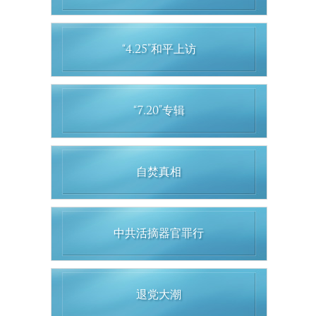
“4.25”和平上访
“7.20”专辑
自焚真相
中共活摘器官罪行
退党大潮