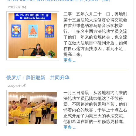
2015-07-04
二零一五年六月二十一日，奥地利
第十三届法轮大法修炼心得交流会
在首都维也纳雅马哈音乐学校举
行。十多名中西方法轮功学员交流
了他们一年来的修炼体会，也交流
了在做大法项目中碰到矛盾，如何
在自己这方面找原因，看到不足，
提高上来。
更多 ...
俄罗斯：辞旧迎新 共同升华
2015-01-08
一月三日清晨，从各地相约而来的
法轮功学员已陆续抵达了圣彼得
堡。不顾路途的劳累和辛苦，他们
怀着内心的欣喜，于早上十点左右
正式开始了为期三天的学法交流。
他们希望在新的一年修炼更精進。
更多 ...