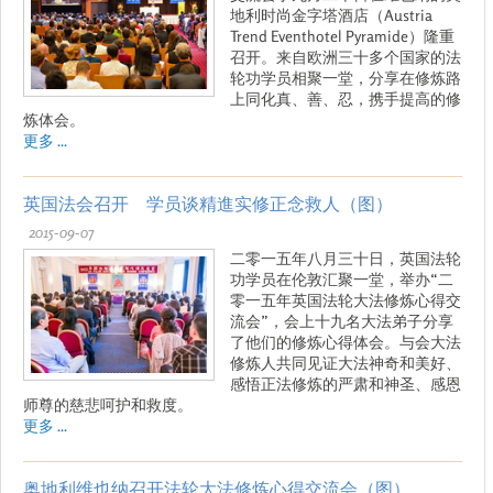
地利时尚金字塔酒店（Austria
Trend Eventhotel Pyramide）隆重
召开。来自欧洲三十多个国家的法
轮功学员相聚一堂，分享在修炼路
上同化真、善、忍，携手提高的修
炼体会。
更多 ...
英国法会召开 学员谈精進实修正念救人（图）
2015-09-07
二零一五年八月三十日，英国法轮
功学员在伦敦汇聚一堂，举办“二
零一五年英国法轮大法修炼心得交
流会”，会上十九名大法弟子分享
了他们的修炼心得体会。与会大法
修炼人共同见证大法神奇和美好、
感悟正法修炼的严肃和神圣、感恩
师尊的慈悲呵护和救度。
更多 ...
奥地利维也纳召开法轮大法修炼心得交流会（图）