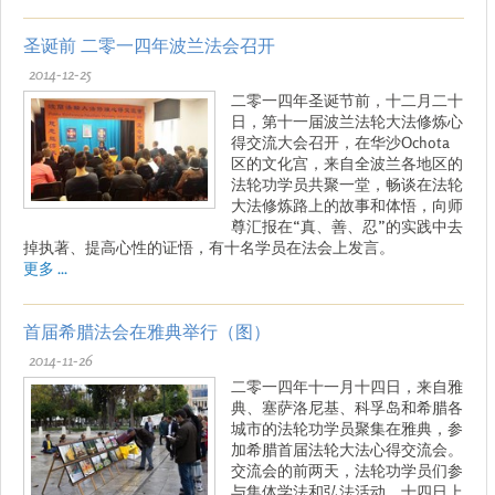
圣诞前 二零一四年波兰法会召开
2014-12-25
二零一四年圣诞节前，十二月二十
日，第十一届波兰法轮大法修炼心
得交流大会召开，在华沙Ochota
区的文化宫，来自全波兰各地区的
法轮功学员共聚一堂，畅谈在法轮
大法修炼路上的故事和体悟，向师
尊汇报在“真、善、忍”的实践中去
掉执著、提高心性的证悟，有十名学员在法会上发言。
更多 ...
首届希腊法会在雅典举行（图）
2014-11-26
二零一四年十一月十四日，来自雅
典、塞萨洛尼基、科孚岛和希腊各
城市的法轮功学员聚集在雅典，参
加希腊首届法轮大法心得交流会。
交流会的前两天，法轮功学员们参
与集体学法和弘法活动。十四日上