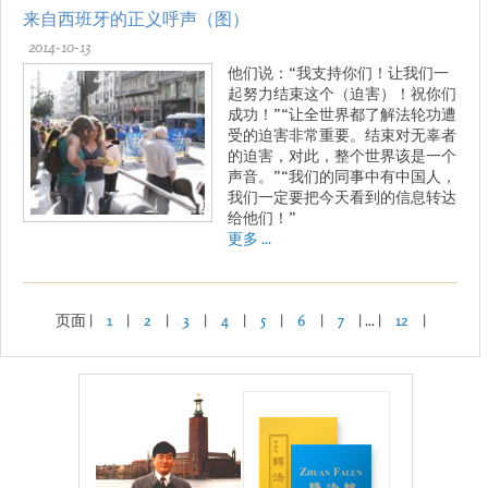
来自西班牙的正义呼声（图）
2014-10-13
他们说：“我支持你们！让我们一
起努力结束这个（迫害）！祝你们
成功！”“让全世界都了解法轮功遭
受的迫害非常重要。结束对无辜者
的迫害，对此，整个世界该是一个
声音。”“我们的同事中有中国人，
我们一定要把今天看到的信息转达
给他们！”
更多 ...
页面 |
1
|
2
|
3
|
4
|
5
|
6
|
7
| ... |
12
|