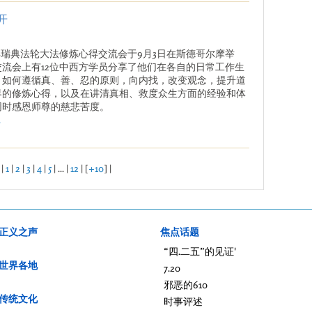
开
7年瑞典法轮大法修炼心得交流会于9月3日在斯德哥尔摩举
交流会上有12位中西方学员分享了他们在各自的日常工作生
，如何遵循真、善、忍的原则，向内找，改变观念，提升道
界的修炼心得，以及在讲清真相、救度众生方面的经验和体
同时感恩师尊的慈悲苦度。
.
|
1
|
2
|
3
|
4
|
5
| ... |
12
| [
+10
] |
正义之声
焦点话题
“四.二五”的见证'
世界各地
7.20
邪恶的610
传统文化
时事评述