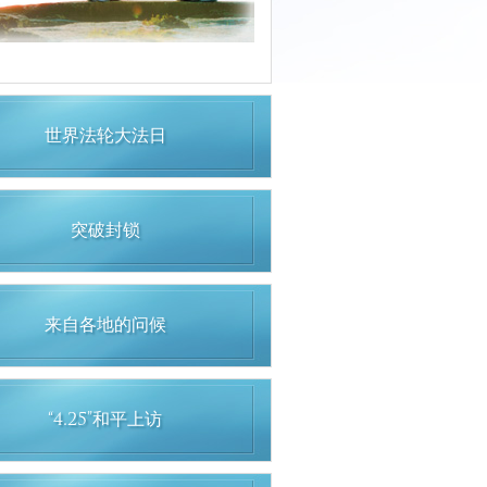
世界法轮大法日
突破封锁
来自各地的问候
“4.25”和平上访