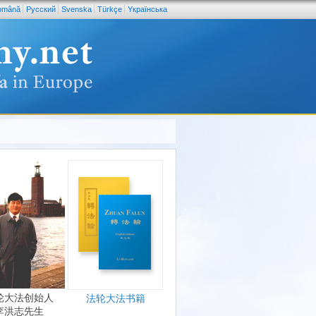
omână
Pусский
Svenska
Türkçe
Yкраїнська
轮大法创始人
法轮大法书籍
李洪志先生