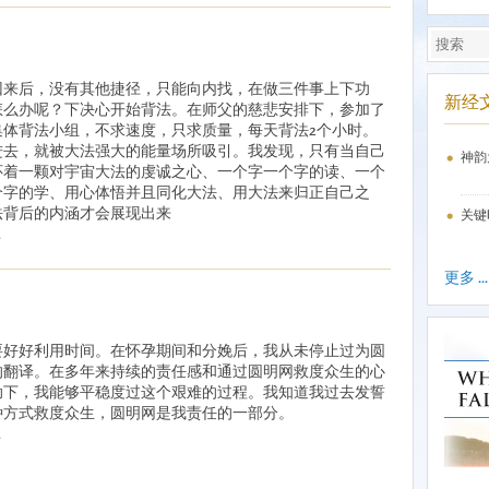
回来后，没有其他捷径，只能向内找，在做三件事上下功
新经
怎么办呢？下决心开始背法。在师父的慈悲安排下，参加了
集体背法小组，不求速度，只求质量，每天背法2个小时。
进去，就被大法强大的能量场所吸引。我发现，只有当自己
神韵
怀着一颗对宇宙大法的虔诚之心、一个字一个字的读、一个
个字的学、用心体悟并且同化大法、用大法来归正自己之
法背后的内涵才会展现出来
关键
.
更多 ...
要好好利用时间。在怀孕期间和分娩后，我从未停止过为圆
的翻译。在多年来持续的责任感和通过圆明网救度众生的心
助下，我能够平稳度过这个艰难的过程。我知道我过去发誓
种方式救度众生，圆明网是我责任的一部分。
.