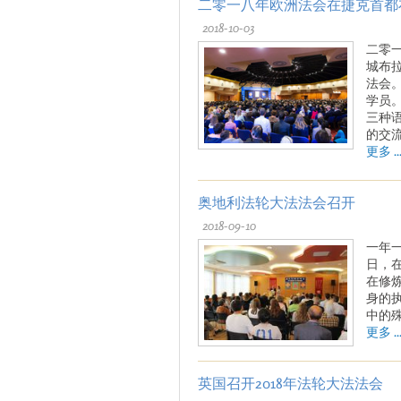
二零一八年欧洲法会在捷克首都
2018-10-03
二零
城布
法会
学员
三种
的交
更多 ..
奥地利法轮大法法会召开
2018-09-10
一年
日，
在修
身的
中的
更多 ..
英国召开2018年法轮大法法会