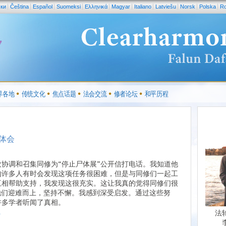
ски
Čeština
Español
Suomeksi
Ελληνικά
Magyar
Italiano
Latviešu
Norsk
Polska
R
界各地
传统文化
焦点话题
法会交流
修者论坛
和平历程
体会
欢协调和召集同修为“停止尸体展”公开信打电话。我知道他
的许多人有时会发现这项任务很困难，但是与同修们一起工
互相帮助支持，我发现这很充实。这让我真的觉得同修们很
 他们迎难而上，坚持不懈。我感到深受启发。通过这些努
许多学者听闻了真相。
.
法