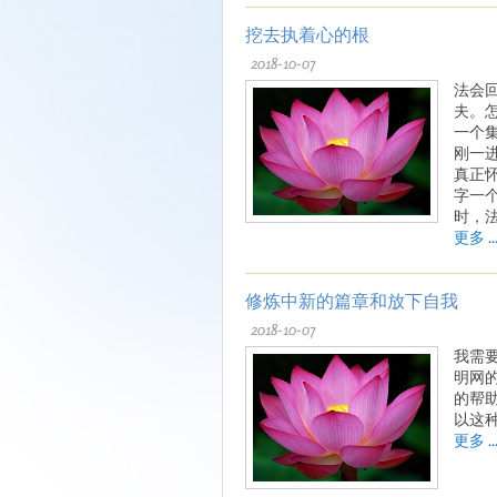
挖去执着心的根
2018-10-07
法会
夫。
一个
刚一
真正
字一
时，
更多 ..
修炼中新的篇章和放下自我
2018-10-07
我需
明网
的帮
以这
更多 ..