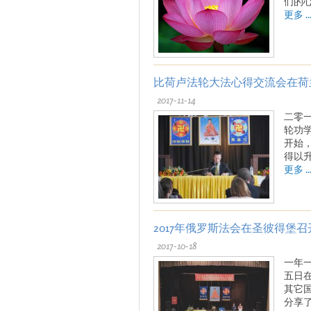
们的
更多 ..
比荷卢法轮大法心得交流会在荷
2017-11-14
二零
轮功
开始
得以
更多 ..
2017年俄罗斯法会在圣彼得堡召
2017-10-18
一年
五日
其它
分享