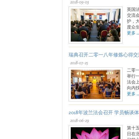
2018-09-03
英国
交流
护，
度众
更多 ..
瑞典召开二零一八年修炼心得交
2018-07-25
二零
举行
法会
向内
更多 ..
2018年波兰法会召开 学员畅谈
2018-06-29
第十
日在北