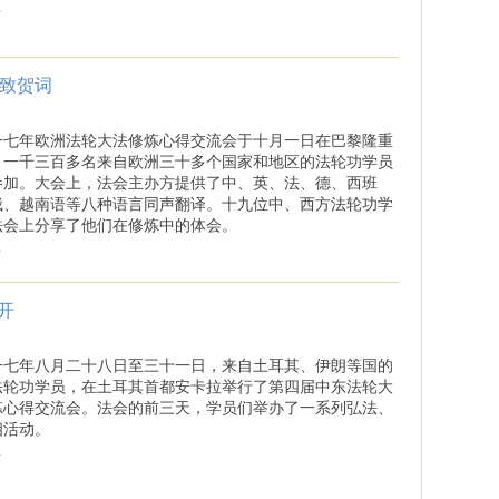
.
父致贺词
一七年欧洲法轮大法修炼心得交流会于十月一日在巴黎隆重
。一千三百多名来自欧洲三十多个国家和地区的法轮功学员
参加。大会上，法会主办方提供了中、英、法、德、西班
俄、越南语等八种语言同声翻译。十九位中、西方法轮功学
法会上分享了他们在修炼中的体会。
.
开
一七年八月二十八日至三十一日，来自土耳其、伊朗等国的
法轮功学员，在土耳其首都安卡拉举行了第四届中东法轮大
炼心得交流会。法会的前三天，学员们举办了一系列弘法、
相活动。
.