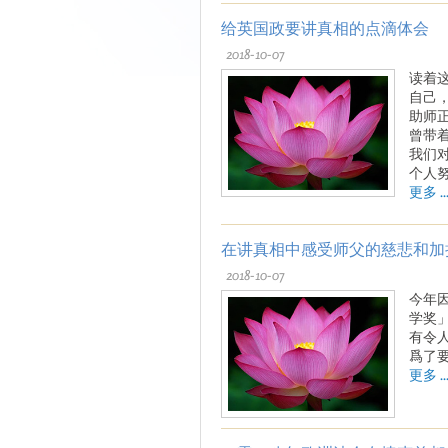
给英国政要讲真相的点滴体会
2018-10-07
读着
自己
助师
曾带着
我们
个人
更多 ..
在讲真相中感受师父的慈悲和加
2018-10-07
今年
学奖
有令
爲了
更多 ..