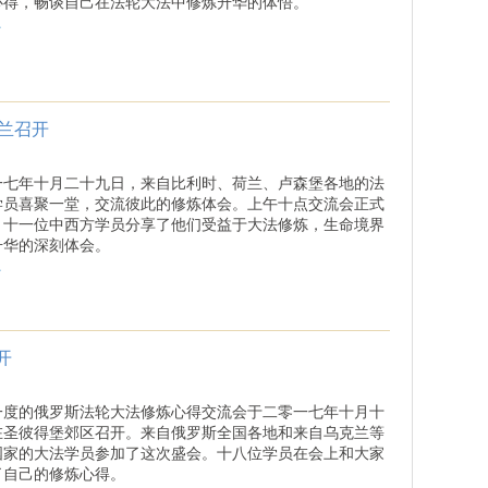
心得，畅谈自己在法轮大法中修炼升华的体悟。
.
兰召开
一七年十月二十九日，来自比利时、荷兰、卢森堡各地的法
学员喜聚一堂，交流彼此的修炼体会。上午十点交流会正式
，十一位中西方学员分享了他们受益于大法修炼，生命境界
升华的深刻体会。
.
开
一度的俄罗斯法轮大法修炼心得交流会于二零一七年十月十
在圣彼得堡郊区召开。来自俄罗斯全国各地和来自乌克兰等
国家的大法学员参加了这次盛会。十八位学员在会上和大家
了自己的修炼心得。