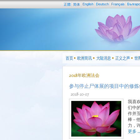
English
Deutsch
Français
Българ
正體
简体
首页
欧洲简讯
大陆消息
正义之声
世
2018年欧洲法会
参与停止尸体展的项目中的修炼
2018-10-07
我喜
们中
作并
棒 –
力，
更多 ..