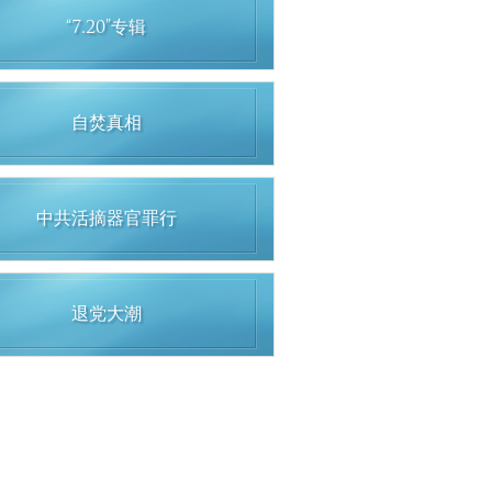
“7.20”专辑
自焚真相
中共活摘器官罪行
退党大潮