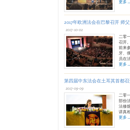
更多 ..
2017年欧洲法会在巴黎召开 师
2017-10-02
二零
召开
前来
牙、
员在
更多 ..
第四届中东法会在土耳其首都召
2017-09-09
二零
部份
法修
讲真
更多 ..