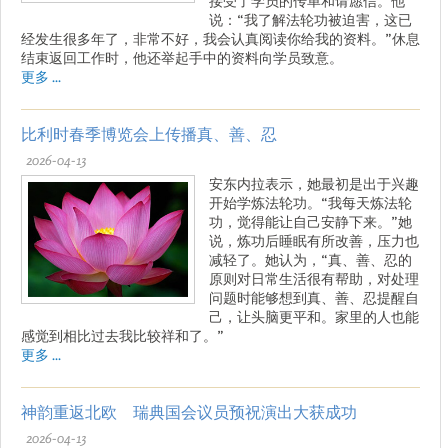
接受了学员的传单和请愿信。他
说：“我了解法轮功被迫害，这已
经发生很多年了，非常不好，我会认真阅读你给我的资料。”休息
结束返回工作时，他还举起手中的资料向学员致意。
更多 ...
比利时春季博览会上传播真、善、忍
2026-04-13
安东内拉表示，她最初是出于兴趣
开始学炼法轮功。“我每天炼法轮
功，觉得能让自己安静下来。”她
说，炼功后睡眠有所改善，压力也
减轻了。她认为，“真、善、忍的
原则对日常生活很有帮助，对处理
问题时能够想到真、善、忍提醒自
己，让头脑更平和。家里的人也能
感觉到相比过去我比较祥和了。”
更多 ...
神韵重返北欧 瑞典国会议员预祝演出大获成功
2026-04-13