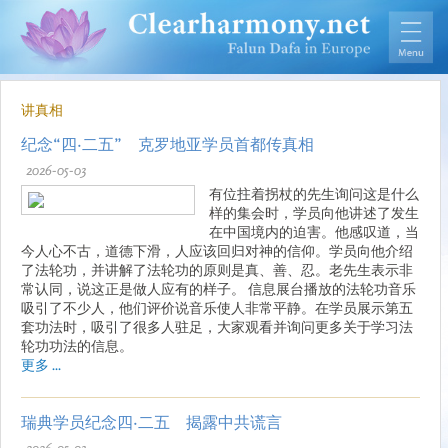
讲真相
纪念“四·二五” 克罗地亚学员首都传真相
2026-05-03
有位拄着拐杖的先生询问这是什么
样的集会时，学员向他讲述了发生
在中国境内的迫害。他感叹道，当
今人心不古，道德下滑，人应该回归对神的信仰。学员向他介绍
了法轮功，并讲解了法轮功的原则是真、善、忍。老先生表示非
常认同，说这正是做人应有的样子。 信息展台播放的法轮功音乐
吸引了不少人，他们评价说音乐使人非常平静。在学员展示第五
套功法时，吸引了很多人驻足，大家观看并询问更多关于学习法
轮功功法的信息。
更多 ...
瑞典学员纪念四·二五 揭露中共谎言
2026-05-03