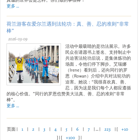
更多 ...
荷兰游客在爱尔兰遇到法轮功：真、善、忍的准则“非常
棒”
2026-03-09
活动中最吸睛的是功法展示。许多
民众在请愿书上签名、支持制止中
共迫害法轮功后说，是集体炼功的
场面，令他们停下脚步。艾瑞娜
（Irene）看到后，还向同行的罗
恩（Rowan）介绍中共对法轮功的
迫害。她说：“我很喜欢真、善、
忍，因为这是我们每个人都应遵循
的核心价值。”同行的罗恩也赞美大法真、善、忍的准则“非常
棒”。
更多 ...
页面 |
1
|
2
|
3
|
4
|
5
|
6
|
7
| ... |
223
| [
+10
] | [
+100
] |