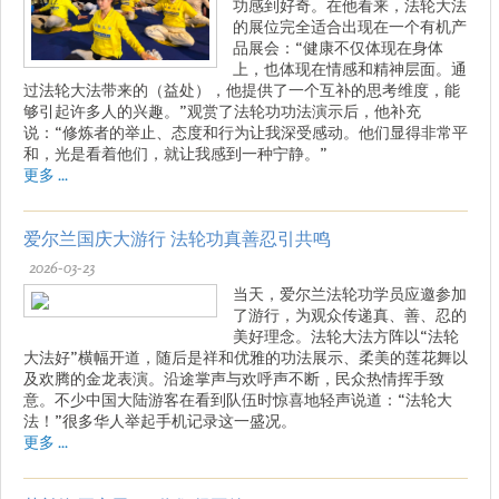
功感到好奇。在他看来，法轮大法
的展位完全适合出现在一个有机产
品展会：“健康不仅体现在身体
上，也体现在情感和精神层面。通
过法轮大法带来的（益处），他提供了一个互补的思考维度，能
够引起许多人的兴趣。”观赏了法轮功功法演示后，他补充
说：“修炼者的举止、态度和行为让我深受感动。他们显得非常平
和，光是看着他们，就让我感到一种宁静。”
更多 ...
爱尔兰国庆大游行 法轮功真善忍引共鸣
2026-03-23
当天，爱尔兰法轮功学员应邀参加
了游行，为观众传递真、善、忍的
美好理念。法轮大法方阵以“法轮
大法好”横幅开道，随后是祥和优雅的功法展示、柔美的莲花舞以
及欢腾的金龙表演。沿途掌声与欢呼声不断，民众热情挥手致
意。不少中国大陆游客在看到队伍时惊喜地轻声说道：“法轮大
法！”很多华人举起手机记录这一盛况。
更多 ...