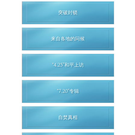
突破封锁
来自各地的问候
“4.25”和平上访
“7.20”专辑
自焚真相