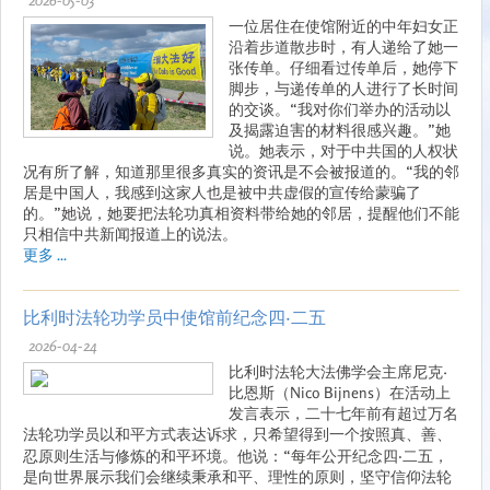
一位居住在使馆附近的中年妇女正
沿着步道散步时，有人递给了她一
张传单。仔细看过传单后，她停下
脚步，与递传单的人进行了长时间
的交谈。“我对你们举办的活动以
及揭露迫害的材料很感兴趣。”她
说。她表示，对于中共国的人权状
况有所了解，知道那里很多真实的资讯是不会被报道的。“我的邻
居是中国人，我感到这家人也是被中共虚假的宣传给蒙骗了
的。”她说，她要把法轮功真相资料带给她的邻居，提醒他们不能
只相信中共新闻报道上的说法。
更多 ...
比利时法轮功学员中使馆前纪念四·二五
2026-04-24
比利时法轮大法佛学会主席尼克·
比恩斯（Nico Bijnens）在活动上
发言表示，二十七年前有超过万名
法轮功学员以和平方式表达诉求，只希望得到一个按照真、善、
忍原则生活与修炼的和平环境。他说：“每年公开纪念四‧二五，
是向世界展示我们会继续秉承和平、理性的原则，坚守信仰法轮