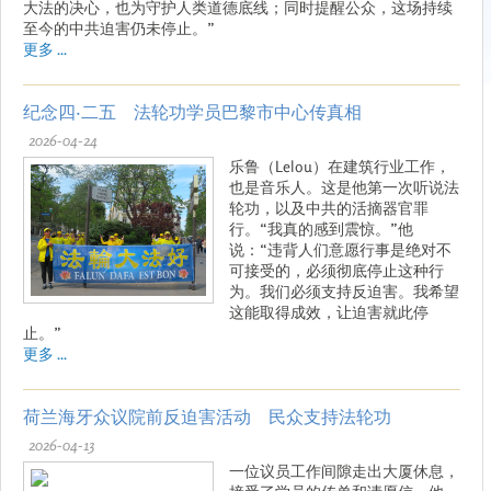
大法的决心，也为守护人类道德底线；同时提醒公众，这场持续
至今的中共迫害仍未停止。”
更多 ...
纪念四·二五 法轮功学员巴黎市中心传真相
2026-04-24
乐鲁（Lelou）在建筑行业工作，
也是音乐人。这是他第一次听说法
轮功，以及中共的活摘器官罪
行。“我真的感到震惊。”他
说：“违背人们意愿行事是绝对不
可接受的，必须彻底停止这种行
为。我们必须支持反迫害。我希望
这能取得成效，让迫害就此停
止。”
更多 ...
荷兰海牙众议院前反迫害活动 民众支持法轮功
2026-04-13
一位议员工作间隙走出大厦休息，