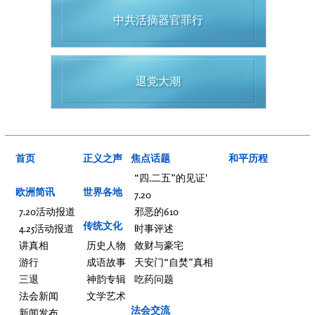
中共活摘器官罪行
退党大潮
首页
正义之声
焦点话题
和平历程
“四.二五”的见证'
欧洲简讯
世界各地
7.20
7.20活动报道
邪恶的610
传统文化
4.25活动报道
时事评述
讲真相
历史人物
敛财与豪宅
游行
成语故事
天安门“自焚”真相
三退
神韵专辑
吃药问题
法会新闻
文学艺术
法会交流
新闻发布