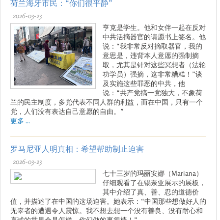
荷兰海牙市民：“你们很平静”
2026-03-23
亨克是学生。他和女伴一起在反对
中共活摘器官的请愿书上签名。他
说：“我非常反对摘取器官，我的
意思是，违背本人意愿的强制摘
取，尤其是针对这些冥想者（法轮
功学员）强摘，这非常糟糕！”谈
及实施这些罪恶的中共，他
说：“共产党搞一党独大，不象荷
兰的民主制度，多党代表不同人群的利益，而在中国，只有一个
党，人们没有表达自己意愿的自由。”
更多 ...
罗马尼亚人明真相：希望帮助制止迫害
2026-03-23
七十三岁的玛丽安娜（Mariana）
仔细观看了在锡奈亚展示的展板，
其中介绍了真、善、忍的道德价
值，并描述了在中国的这场迫害。她表示：“中国那些想做好人的
无辜者的遭遇令人震惊。我不想去想一个没有善良、没有耐心和
真诚的世界会是怎样。你们做的事很棒！”