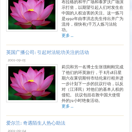
布拉格的和平广场和泰罗沃广场演
示打坐，以期望引起人们对发生在
中国的人权迫害的关注。这一炼习
是1992年由李洪志先生传出并广为
流传，很快有7千万人炼习法轮
功。
更多 ...
英国广播公司: 引起对法轮功关注的活动
2001-09-05
莉贝和另一名博士生张强刚刚完成
了他们的环英旅行，于 8月18日星
期六在莱切斯特市结伦束行程并进
一步计划下一步的抗议行动，以反
对（江泽民）对他们的基本人权的
侵犯。 抗议包括在敦中国大使馆
外的72小时绝食活动。
更多 ...
爱尔兰: 奇遇陌生人热心助法
2001-09-04