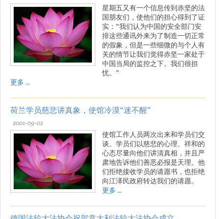
星期五又有一个信息传到赤坚的法
国朋友们，使他们的担心得到了证
实：“我们认为中国的安全部门安
排这些通讯外来为了制造一切正常
的假象，但是一些细微的与个人有
关的情节让我们觉得赤坚一家处于
中国当局的监控之下。我们很担
忧。”
更多 ...
荷兰学员慈悲讲真象，使馆冷漠“迷不醒”
2001-09-02
使馆工作人员两次出来和学员们交
谈。学员们以慈悲的心理、祥和的
心态尽量向他们讲清真相，并且严
肃地告诉他们善恶必报是天理。他
们拒绝接收学员的请愿书，也拒绝
向江泽民政府转达我们的请愿。
更多 ...
德国法轮大法协会祝贺意大利法轮大法协会成立