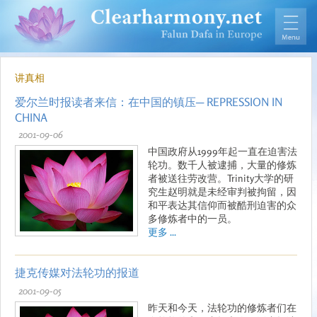
讲真相
爱尔兰时报读者来信：在中国的镇压─ REPRESSION IN
CHINA
2001-09-06
中国政府从1999年起一直在迫害法
轮功。数千人被逮捕，大量的修炼
者被送往劳改营。Trinity大学的研
究生赵明就是未经审判被拘留，因
和平表达其信仰而被酷刑迫害的众
多修炼者中的一员。
更多 ...
捷克传媒对法轮功的报道
2001-09-05
昨天和今天，法轮功的修炼者们在