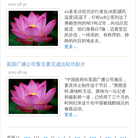
2001-08-30
20多名法轮功步行者在28度(摄氏
温度)高温下，行程128公里到达了
弗赖堡州的NEYRUZ市，向伯尔尼
挺进。他们身着白T恤，迈着坚定
的步伐，一排排的、有秩序的、静
静的向目的地走去。
更多 ...
英国广播公司誓言要完成法轮功影片
2001-08-29
“中国政府向英国广播公司施压，
要其停止制作这个节目，”斯图亚
特.唐纳昨天说。唐纳与一位记者
和摄影师一道，已经用了三个月的
时间纪录这个在中国被残酷镇压的
修炼运动。
更多 ...
页面 | [
-100
] | [
-10
] |
1
| ... |
219
|
220
|
221
|
222