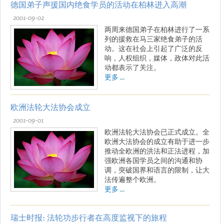
德国弟子声援国内绝食学员的活动在柏林进入高潮
2001-09-02
两周来德国弟子在柏林进行了一系
列的援救在马三家绝食弟子的活
动。这在社会上引起了广泛的反
响，人权组织，媒体，政体对此活
动都表示了关注。
更多 ...
欧洲法轮大法协会成立
2001-09-01
欧洲法轮大法协会已正式成立。全
欧洲大法协会的成立有助于进一步
推动全欧洲的洪法和正法进程，加
强欧洲各国学员之间的沟通和协
调，突破国界和语言的限制，让大
法传遍整个欧洲。
更多 ...
瑞士时报: 法轮功步行者在高度监视下的旅程