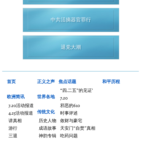
中共活摘器官罪行
退党大潮
首页
正义之声
焦点话题
和平历程
“四.二五”的见证'
欧洲简讯
世界各地
7.20
7.20活动报道
邪恶的610
传统文化
4.25活动报道
时事评述
讲真相
历史人物
敛财与豪宅
游行
成语故事
天安门“自焚”真相
三退
神韵专辑
吃药问题