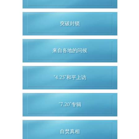
突破封锁
来自各地的问候
“4.25”和平上访
“7.20”专辑
自焚真相