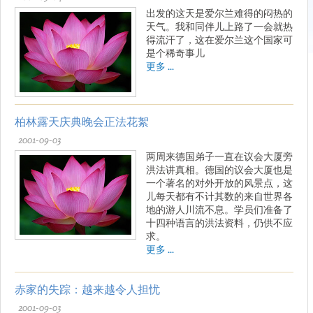
出发的这天是爱尔兰难得的闷热的
天气。我和同伴儿上路了一会就热
得流汗了，这在爱尔兰这个国家可
是个稀奇事儿
更多 ...
柏林露天庆典晚会正法花絮
2001-09-03
两周来德国弟子一直在议会大厦旁
洪法讲真相。德国的议会大厦也是
一个著名的对外开放的风景点，这
儿每天都有不计其数的来自世界各
地的游人川流不息。学员们准备了
十四种语言的洪法资料，仍供不应
求。
更多 ...
赤家的失踪：越来越令人担忧
2001-09-03