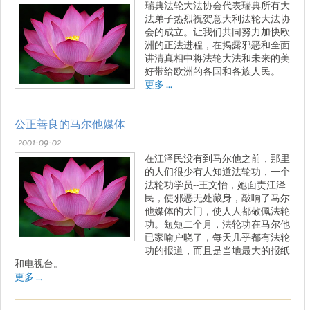
瑞典法轮大法协会代表瑞典所有大
法弟子热烈祝贺意大利法轮大法协
会的成立。让我们共同努力加快欧
洲的正法进程，在揭露邪恶和全面
讲清真相中将法轮大法和未来的美
好带给欧洲的各国和各族人民。
更多 ...
公正善良的马尔他媒体
2001-09-02
在江泽民没有到马尔他之前，那里
的人们很少有人知道法轮功，一个
法轮功学员--王文怡，她面责江泽
民，使邪恶无处藏身，敲响了马尔
他媒体的大门，使人人都敬佩法轮
功。短短二个月，法轮功在马尔他
已家喻户晓了，每天几乎都有法轮
功的报道，而且是当地最大的报纸
和电视台。
更多 ...