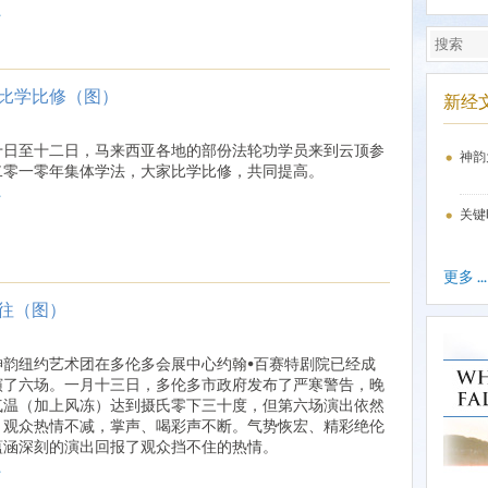
.
比学比修（图）
新经
十日至十二日，马来西亚各地的部份法轮功学员来到云顶参
神韵
二零一零年集体学法，大家比学比修，共同提高。
.
关键
更多 ...
往（图）
神韵纽约艺术团在多伦多会展中心约翰•百赛特剧院已经成
演了六场。一月十三日，多伦多市政府发布了严寒警告，晚
气温（加上风冻）达到摄氏零下三十度，但第六场演出依然
，观众热情不减，掌声、喝彩声不断。气势恢宏、精彩绝伦
蕴涵深刻的演出回报了观众挡不住的热情。
.