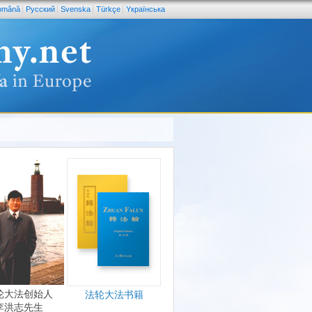
omână
Pусский
Svenska
Türkçe
Yкраїнська
轮大法创始人
法轮大法书籍
李洪志先生