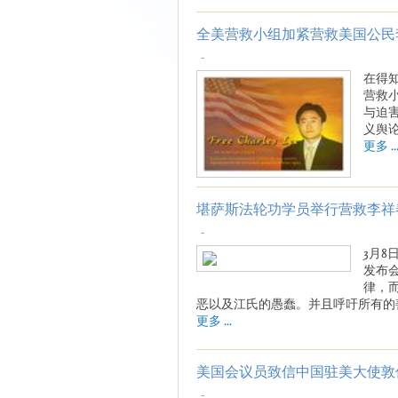
全美营救小组加紧营救美国公民李
-
在得
营救
与迫
义舆
更多 ..
堪萨斯法轮功学员举行营救李祥
-
3月
发布
律，
恶以及江氏的愚蠢。并且呼吁所有的
更多 ...
美国会议员致信中国驻美大使敦
-