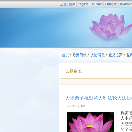
English
Deutsch
Français
Българ
正體
简体
首页
欧洲简讯
大陆消息
正义之声
世
世界各地
大陆弟子祝贺意大利法轮大法协
2001-09-02
祝贺
人中
大慈
的全