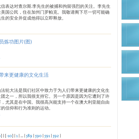
此信表达对查尔斯.李先生的被捕和拘留强烈的关注。李先生
位美国公民，住在加州门罗帕克。我敬请阁下尽一切可能确
先生的安全并促成他得以立即释放。
炼功图片(图)
.
带来更健康的文化生活
为法轮大法是我们社区中致力于为人们带来更健康的文化生
社团之一，所以我很支持它。另一个原因是因为它遭到了许
害，尤其是在中国。我很高兴能支持一个在澳大利亚能自由
它的信仰和行为准则的运动。
.
0
] | [
-10
] |
1
| ... |
589
|
590
|
591
|
592
|