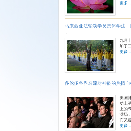
更多 ..
马来西亚法轮功学员集体学法 
-
九月
加了
更多 ..
多伦多各界名流对神韵的热情向
-
美国
功上
上的
满场
而又
更多 ..