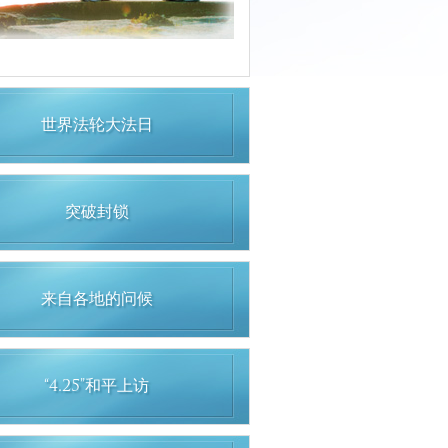
世界法轮大法日
突破封锁
来自各地的问候
“4.25”和平上访