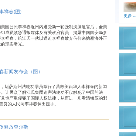
祥春(图)
更多 ...
知美国公民李祥春近日内遭受新一轮强制洗脑迫害后，全美
小组成员紧急通报媒体及有关政府官员，揭露中国国安局参
害李祥春，给江氏一伙以逼迫李祥春放弃信仰来搪塞海外正
论的现实曝光。
.
春新闻发布会（图）
8日，堪萨斯州法轮功学员举行了营救美籍华人李祥春的新闻
会。让民众了解江氏集团迫害法轮功不仅触犯了中国的法
而且也严重侵犯了国际人权法律，从而进一步看清镇压的邪
善良的人民向李祥春伸出援手。
促释放查尔斯