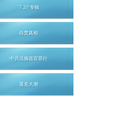
“7.20”专辑
自焚真相
中共活摘器官罪行
退党大潮