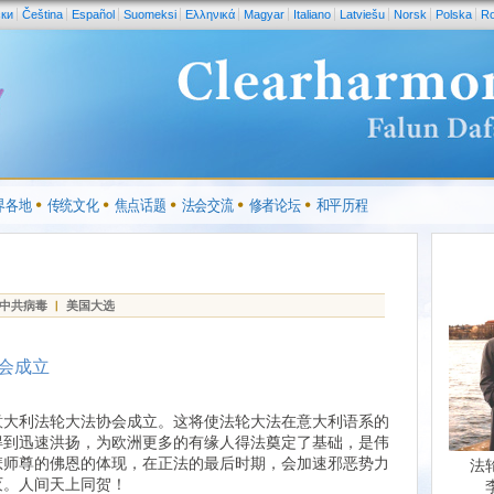
ски
Čeština
Español
Suomeksi
Ελληνικά
Magyar
Italiano
Latviešu
Norsk
Polska
R
界各地
传统文化
焦点话题
法会交流
修者论坛
和平历程
中共病毒
|
美国大选
会成立
意大利法轮大法协会成立。这将使法轮大法在意大利语系的
得到迅速洪扬，为欧洲更多的有缘人得法奠定了基础，是伟
悲师尊的佛恩的体现，在正法的最后时期，会加速邪恶势力
法
灭。人间天上同贺！