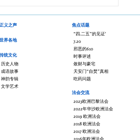
正义之声
焦点话题
“四.二五”的见证'
世界各地
7.20
邪恶的610
传统文化
时事评述
历史人物
敛财与豪宅
成语故事
天安门“自焚”真相
神韵专辑
吃药问题
文学艺术
法会交流
2023欧洲巴黎法会
2022年华沙欧洲法会
2019 欧洲法会
2018 欧洲法会
2017 欧洲法会
2016年欧洲法会