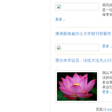
我写
是一
保李
更多 ...
澳洲新南威尔士大学校刊登载学员
-
更多 ..
墨尔本市议员：法轮大法为人们
-
我认
活的
多迫
表达
更多 ..
页面 | [
-10