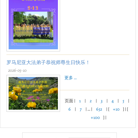
罗马尼亚大法弟子恭祝师尊生日快乐！
2026-05-10
更多 ...
页面 |
1
|
2
|
3
|
4
|
5
|
6
|
7
| ... |
652
| [
+10
] | [
+100
] |