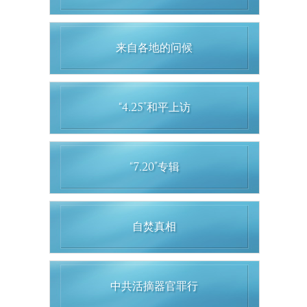
来自各地的问候
“4.25”和平上访
“7.20”专辑
自焚真相
中共活摘器官罪行