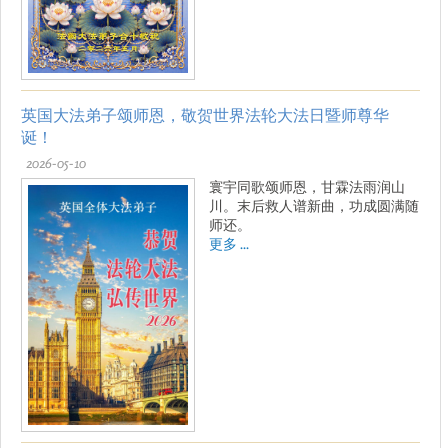
英国大法弟子颂师恩，敬贺世界法轮大法日暨师尊华
诞！
2026-05-10
寰宇同歌颂师恩，甘霖法雨润山
川。末后救人谱新曲，功成圆满随
师还。
更多 ...