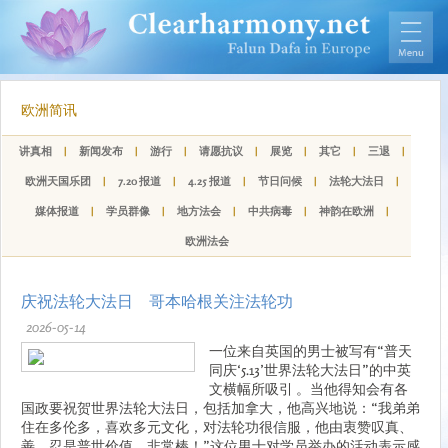
欧洲简讯
讲真相
|
新闻发布
|
游行
|
请愿抗议
|
展览
|
其它
|
三退
|
欧洲天国乐团
|
7.20 报道
|
4.25 报道
|
节日问候
|
法轮大法日
|
媒体报道
|
学员群像
|
地方法会
|
中共病毒
|
神韵在欧洲
|
欧洲法会
庆祝法轮大法日 哥本哈根关注法轮功
2026-05-14
一位来自英国的男士被写有“普天
同庆‘5.13’世界法轮大法日”的中英
文横幅所吸引 。当他得知会有各
国政要祝贺世界法轮大法日，包括加拿大，他高兴地说：“我弟弟
住在多伦多，喜欢多元文化，对法轮功很信服，他由衷赞叹真、
善、忍是普世价值，非常棒！”这位男士对学员举办的活动表示感