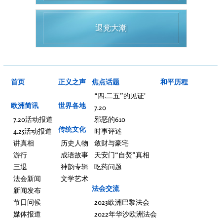
退党大潮
首页
正义之声
焦点话题
和平历程
“四.二五”的见证'
欧洲简讯
世界各地
7.20
7.20活动报道
邪恶的610
传统文化
4.25活动报道
时事评述
讲真相
历史人物
敛财与豪宅
游行
成语故事
天安门“自焚”真相
三退
神韵专辑
吃药问题
法会新闻
文学艺术
法会交流
新闻发布
节日问候
2023欧洲巴黎法会
媒体报道
2022年华沙欧洲法会