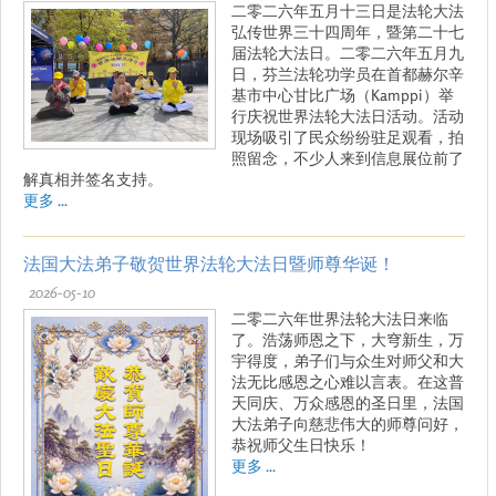
二零二六年五月十三日是法轮大法
弘传世界三十四周年，暨第二十七
届法轮大法日。二零二六年五月九
日，芬兰法轮功学员在首都赫尔辛
基市中心甘比广场（Kamppi）举
行庆祝世界法轮大法日活动。活动
现场吸引了民众纷纷驻足观看，拍
照留念，不少人来到信息展位前了
解真相并签名支持。
更多 ...
法国大法弟子敬贺世界法轮大法日暨师尊华诞！
2026-05-10
二零二六年世界法轮大法日来临
了。浩荡师恩之下，大穹新生，万
宇得度，弟子们与众生对师父和大
法无比感恩之心难以言表。在这普
天同庆、万众感恩的圣日里，法国
大法弟子向慈悲伟大的师尊问好，
恭祝师父生日快乐！
更多 ...