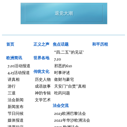
退党大潮
首页
正义之声
焦点话题
和平历程
“四.二五”的见证'
欧洲简讯
世界各地
7.20
7.20活动报道
邪恶的610
传统文化
4.25活动报道
时事评述
讲真相
历史人物
敛财与豪宅
游行
成语故事
天安门“自焚”真相
三退
神韵专辑
吃药问题
法会新闻
文学艺术
法会交流
新闻发布
节日问候
2023欧洲巴黎法会
媒体报道
2022年华沙欧洲法会
请愿抗议
2019 欧洲法会