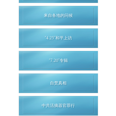
来自各地的问候
“4.25”和平上访
“7.20”专辑
自焚真相
中共活摘器官罪行