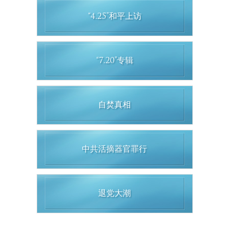
“4.25”和平上访
“7.20”专辑
自焚真相
中共活摘器官罪行
退党大潮