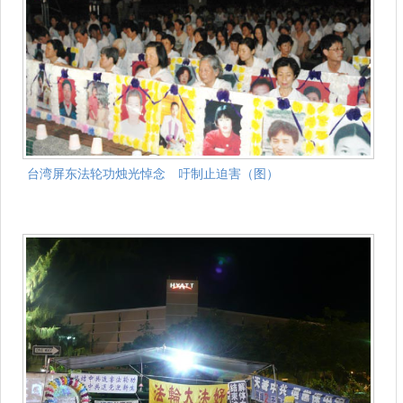
台湾屏东法轮功烛光悼念 吁制止迫害（图）