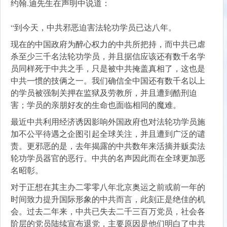
约翰.迪先生在声明中说道：
“到今天，中共邪恶迫害法轮功学员已达八年。
现在的中国政府为醉心权力的中共所把持，而中共已虐
杀至少三千名法轮功学员，并且据信应该还有数千名学
员同样死于中共之手，只是被中共掩盖真相了，这也是
中共一惯的技俩之一。我们确信全中国还有数千名以上
的学员被强制关押在监狱及劳教所，并且遭到酷刑迫
害；学员的亲朋好友的生命也面临相同的魔难。
最近中共利用经济诱因影响外国政府也对法轮功学员施
加不公平待遇之企图引起全球关注，并且遭到广泛的谴
责。更邪恶的是，去年揭露的中共数年来活摘并贩卖法
轮功学员器官的恶行。中共的名声因此而在全球更加恶
名昭彰。
对于正想在其主办二零零八年北京奥运之前或前一年的
时间致力提升国际形象的中共而言，此刻正是绝佳的机
会。过去二年来，中共已失去二千三百万党员，社会各
阶层的党员陆续宣布退党，主要原因是他们明白了中共