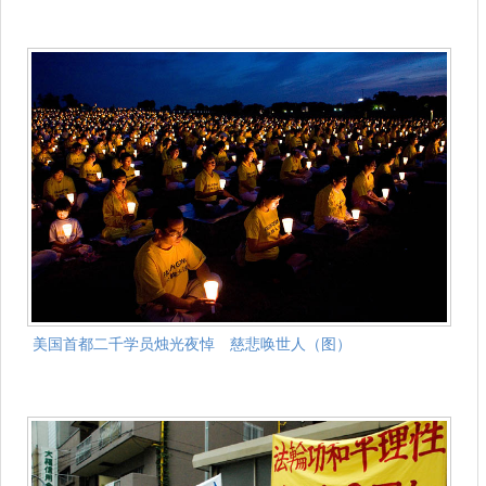
美国首都二千学员烛光夜悼 慈悲唤世人（图）