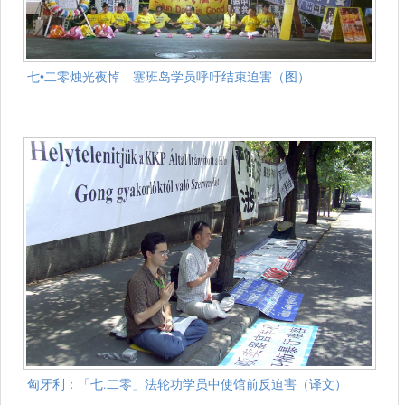
七•二零烛光夜悼 塞班岛学员呼吁结束迫害（图）
匈牙利：「七.二零」法轮功学员中使馆前反迫害（译文）