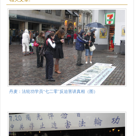
丹麦：法轮功学员“七二零”反迫害讲真相（图）