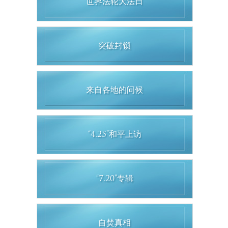
世界法轮大法日
突破封锁
来自各地的问候
“4.25”和平上访
“7.20”专辑
自焚真相