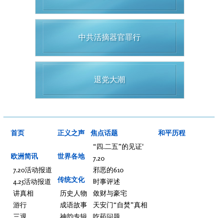
中共活摘器官罪行
退党大潮
首页
正义之声
焦点话题
和平历程
“四.二五”的见证'
欧洲简讯
世界各地
7.20
7.20活动报道
邪恶的610
传统文化
4.25活动报道
时事评述
讲真相
历史人物
敛财与豪宅
游行
成语故事
天安门“自焚”真相
三退
神韵专辑
吃药问题