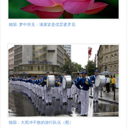
德国: 梦中所见：满屋皆是优昙婆罗花
德国：大雨冲不散的游行队伍（图）