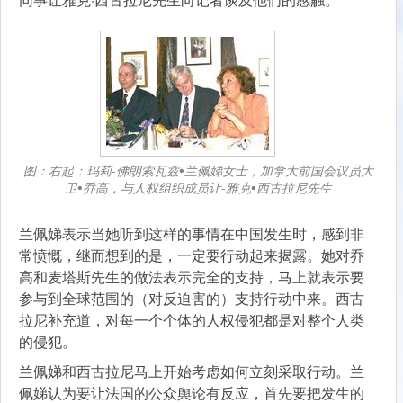
图：右起：玛莉-佛朗索瓦兹•兰佩娣女士，加拿大前国会议员大
卫•乔高，与人权组织成员让-雅克•西古拉尼先生
兰佩娣表示当她听到这样的事情在中国发生时，感到非
常愤慨，继而想到的是，一定要行动起来揭露。她对乔
高和麦塔斯先生的做法表示完全的支持，马上就表示要
参与到全球范围的（对反迫害的）支持行动中来。西古
拉尼补充道，对每一个个体的人权侵犯都是对整个人类
的侵犯。
兰佩娣和西古拉尼马上开始考虑如何立刻采取行动。兰
佩娣认为要让法国的公众舆论有反应，首先要把发生的