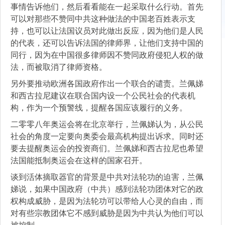
事情告诉他们，然后看看能在一起采取什么行动。首先
可以对那些不赞同中共这种做法的中国老百姓表示支
持，也可以让法国议员对此做出反应，因为他们是人民
的代表，还可以告诉法国的律师界，让他们支持中国的
同行，因为在中国很多律师因不赞同政府侵犯人权的做
法，而被取消了律师资格。
另外要推动欧洲各国政府作出一个联合的谴责。兰佩娣
和西古拉尼建议在联合国内设一个公民社会的代表机
构，作为一个预警线，提醒各国应该履行的义务。
二零零八年奥运会将在北京举行，兰佩娣认为，从公民
社会的角度一定要向奥委会最高机构提出诉求。同时还
要去提醒奥运会的投资商们。兰佩娣和西古拉尼也希望
法国能抵制奥运会在这样的国家召开。
谈到活体摘取器官的背景是中共对法轮功的迫害，兰佩
娣说，如果中国政府（中共）感到法轮功团体对它的政
权构成威胁，是因为法轮功可以带给人心灵的自由，而
对有些宗教团体它不感到威胁是因为中共认为他们可以
被控制。