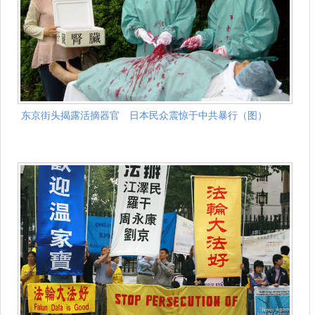
东京街头揭露活摘器官 日本民众震惊于中共暴行（图）