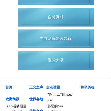
自焚真相
中共活摘器官罪行
退党大潮
首页
正义之声
焦点话题
和平历程
“四.二五”的见证'
欧洲简讯
世界各地
7.20
7.20活动报道
邪恶的610
传统文化