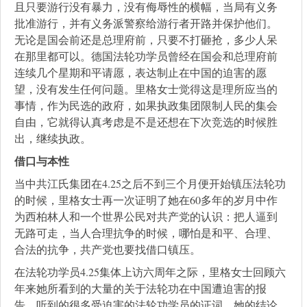
且只要游行没有暴力，没有侮辱性的横幅，当局有义务
批准游行，并有义务派警察给游行者开路并保护他们。
无论是国会前还是总理府前，只要不打砸抢，多少人呆
在那里都可以。德国法轮功学员曾经在国会和总理府前
连续几个星期和平请愿，表达制止在中国的迫害的愿
望，没有发生任何问题。里格女士觉得这是理所应当的
事情，作为民选的政府，如果执政集团限制人民的集会
自由，它就得认真考虑是不是还想在下次竞选的时候胜
出，继续执政。
借口与本性
当中共江氏集团在4.25之后不到三个月便开始镇压法轮功
的时候，里格女士再一次证明了她在60多年的岁月中作
为西柏林人和一个世界公民对共产党的认识：把人逼到
无路可走，当人合理抗争的时候，哪怕是和平、合理、
合法的抗争，共产党也要找借口镇压。
在法轮功学员4.25集体上访六周年之际，里格女士回顾六
年来她所看到的大量的关于法轮功在中国遭迫害的报
告，听到的很多受迫害的法轮功学员的证词，她的结论