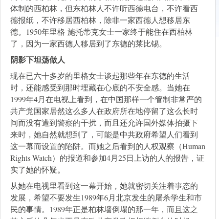
体制的西柏林，但东柏林人不许听西德电台，不许看西
德报纸，不许移居西柏林，除非一家西德人想移居东
德。1950年里格-施托蒂克女士一家终于能住在西柏林
了，因为一家西德人移居到了东德的莱比锡。
阴影下坦荡做人
现在已六十多岁的里格女士谈起那些年在东德的生活
时，还能感受到那时埋藏在心底的不安全感。当她在
1999年4月在电视上看到，在中国那样一个管制非常严的
共产党国家居然这么多人在政府所在地停留了这么长时
间而没有遭到警察的干扰，而且还允许国外媒体拍摄下
来时，她自然就想到了，可能是中共政府希望人们看到
这一幕而设置的陷阱。而她之后看到的人权观察（Human
Rights Watch）的报道和参加4月25日上访的人的报告，证
实了她的怀疑。
从她在电视里看到这一幕开始，她就密切关注着事态的
发展，希望不要发生1989年6月北京发生的屠杀学生和市
民的事情。1989年正是柏林墙倒塌的那一年，而且这之