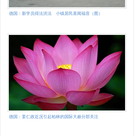
德国：新学员得法洪法 小镇居民喜闻福音（图）
德国：姜仁政近况引起柏林的国际大赦分部关注