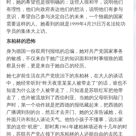
时，她的希望也是很明确的：这些人很和平，说明他们
有理性，他们向政府表达他们的想法，说明他们有参与
意识，希望自己参与决定自己的未来，一个独裁的国家
需要这样的人。她看到的就是1999年4月25日万名法轮功
学员的集体大上访。
东柏林的恐怖
身为德国一份双周刊报纸的总编，她对共产党国家事务
的敏感，不仅来自于她广泛的知识面和对时事细致的观
察及分析，更是来自于她自己的经历。
她七岁前生活在共产党统治下的东柏林，在大人的谈话
中，她经常听到“昨天夜里某某人被带走了”的话，谁也不
知道为什么这个人被带走了，只知道是苏联红军把他带
走了，也许被流放到了西伯利亚。当她的父母听到敲门
声时，第一个动作就是把西德的报纸藏起来，把西德的
广播调到别的台，然后才去开门。她的父亲告诫她，在
外面只许和别人谈论天气。他怕小孩子不懂事，说出家
里的这些“机密”。那时离1961年建柏林墙还有十几年的时
间，苏联共产党占领下的东柏林的人还能自由的去民主