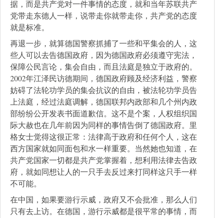
据，而是共产党对一件事情的态度，就和当年苏联共产
党带走东德人一样，说带走你就带走你，共产党的态度
就是标准。
再退一步，就算德国警察抓捕了一些和平集会的人，这
些人可以去告德国政府，因为德国政府必须遵守宪法，
保障公民言论，集会自由，而且法庭是独立于政府的。
2002年江泽民访德期间，德国政府顾及经济利益，警察
妨碍了法轮功学员的集会抗议的自由，被法轮功学员告
上法庭，经过法庭调解，德国联邦内政部和几个州内政
部纷纷公开发表书面道歉信。这不是个案，人权组织国
际大赦也在几年前因为同样的事情告倒了德国政府。里
格女士觉得这很正常：法律高于政府和任何个人，这在
西方国家就如同面包和水一样重要。当然她也知道，在
共产党国家一切都是共产党掌握着，想利用法律去告政
府，就如同想让人的一只手去反过来打同样这只手一样
不可能。
在中国，如果要游行示威，政府又不会批准，那么人们
只有去上访。在德国，游行示威都是很平常的事情，而