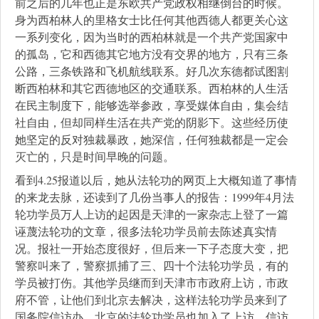
前之后的几年也正是东欧共产党政权相继倒台的时候。
身为西柏林人的里格女士比任何其他西德人都更关心这
一系列变化，因为当时的西柏林就是一个共产党国家中
的孤岛，它和西德其它地方没有交界的地方，只有三条
公路，三条铁路和飞机航线联系。好几次东德都试图割
断西柏林和其它西德地区的交通联系。西柏林的人生活
在民主制度下，能够选举参政，享受媒体自由，集会结
社自由，但却同样生活在共产党的阴影下。这些经历使
她坚定的反对独裁暴政，她深信，任何独裁都是一定会
灭亡的，只是时间早晚的问题。
看到4.25报道以后，她从法轮功的网页上大概知道了事情
的来龙去脉，还读到了几份当事人的报告：1999年4月法
轮功学员万人上访的起因是天津的一家杂志上登了一篇
诬蔑法轮功的文章，很多法轮功学员前去陈述真实情
况。报社一开始态度很好，但后来一下子态度大变，把
警察叫来了，警察抓捕了三、四十个法轮功学员，有的
学员被打伤。其他学员继而到天津市市政府上访，市政
府不管，让他们到北京去解决，这样法轮功学员来到了
国务院信访办，北京的法轮功学员也加入了上访。信访