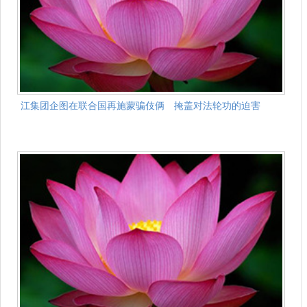
江集团企图在联合国再施蒙骗伎俩 掩盖对法轮功的迫害