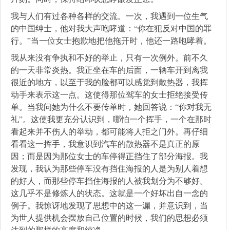
我与人们有过各种各样的交流。一次，我遇到一位生气
的中国绅士，他对我大声咆哮道：“你在犯反对中国的罪
行。”当一位女士抱歉地把他拖开时，他还一路咆哮着。
我从来没有争执和不好的举止，只有一次例外。前不久
的一天非常炎热。我正坐在车的后面，一辆车开到离我
很近的地方，以至于我的脸都可以感觉到散热器，我挥
动手来表示这一点。这使得那位驾车的女士拒绝接受传
单。当我问她为什么不要传单时，她回答说：“你对我无
礼”。这使我更充分认识到，哪怕一个挥手，一个在那时
看起来并不伤人的举动，都可能将人拒之门外。再仔细
看看这一挥手，我意识到汽车的散热器不是真正的原
因；而是因为那位女士的车停得正挡住了部分海报。我
发现，我认为那些停车没有挡住海报的人是为别人着想
的好人，而那些停车挡住海报的人被我划分为不够好。
这几乎不是修炼人的状态。这就是一个好坏出自一念的
例子。我惊讶地发现了思想中的这一漏，并意识到，当
为世人提供机会摆放自己位置的时候，我们的思想必须
达到的那样的高度和纯净。