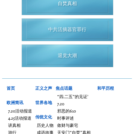
自焚真相
中共活摘器官罪行
退党大潮
首页
正义之声
焦点话题
和平历程
“四.二五”的见证'
欧洲简讯
世界各地
7.20
7.20活动报道
邪恶的610
传统文化
4.25活动报道
时事评述
讲真相
历史人物
敛财与豪宅
游行
成语故事
天安门“自焚”真相