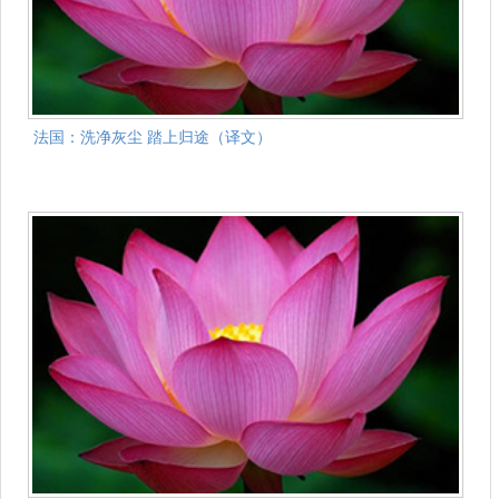
法国：洗净灰尘 踏上归途（译文）