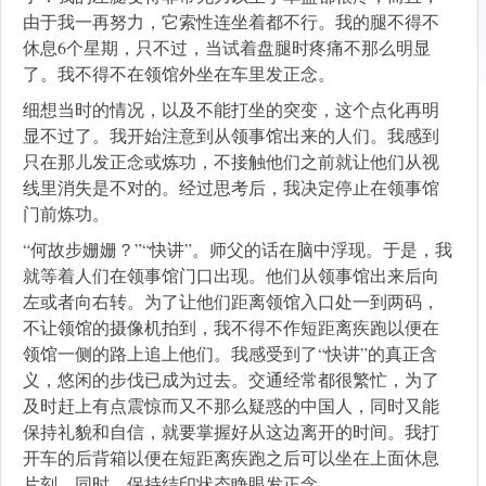
由于我一再努力，它索性连坐着都不行。我的腿不得不
休息6个星期，只不过，当试着盘腿时疼痛不那么明显
了。我不得不在领馆外坐在车里发正念。
细想当时的情况，以及不能打坐的突变，这个点化再明
显不过了。我开始注意到从领事馆出来的人们。我感到
只在那儿发正念或炼功，不接触他们之前就让他们从视
线里消失是不对的。经过思考后，我决定停止在领事馆
门前炼功。
“何故步姗姗？”“快讲”。师父的话在脑中浮现。于是，我
就等着人们在领事馆门口出现。他们从领事馆出来后向
左或者向右转。为了让他们距离领馆入口处一到两码，
不让领馆的摄像机拍到，我不得不作短距离疾跑以便在
领馆一侧的路上追上他们。我感受到了“快讲”的真正含
义，悠闲的步伐已成为过去。交通经常都很繁忙，为了
及时赶上有点震惊而又不那么疑惑的中国人，同时又能
保持礼貌和自信，就要掌握好从这边离开的时间。我打
开车的后背箱以便在短距离疾跑之后可以坐在上面休息
片刻。同时，保持结印状态睁眼发正念。