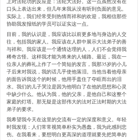
上对法轮功的反应是：法轮大法好。这一点虽然没有在
口头上表达出来，但几年来我从没有听到负面的意见。
实际上，我们经常受到热情而祥和的欢迎，我相信那些
协助我发报纸的学员可以证实这一点。
目前，我的认识是，我应该比以前更多地与身边的人交
往，包括我的家人。我应该在人群中展示大法弟子的善
与祥和。我应该是一个通情达理的人，人们不会觉得我
稀奇古怪。这样我才能为将来的人铺路。最近，我在一
位亲人的葬礼上作了一个简短的发言，我那35岁的小儿
子后来对我说，我的话几乎使他落泪。当他当着他母亲
的面告诉我这个的时候，他用手盖住了夺眶而出的泪
水。我们的儿子哭泣是因为他明白了在他的思想和心灵
中缺少什么。他认为我，他的父亲，是他自己和这整个
家庭的灯塔。那无疑是这部伟大的法对正法时期的大法
弟子的要求。
我希望我今天在这里的交流有一定的深度和意义。年轻
时我发现：人们常常视简单朴实为愚蠢，我为此感到悲
伤。在我看来，要想明白更高深的道理就要先把简单的