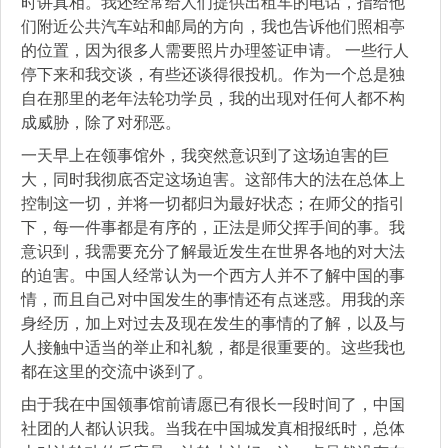
时讲真相。我还经常给人们提供出租车的电话，指给他
们附近公共汽车站和邮局的方向，我也告诉他们照相亭
的位置，因为很多人需要照片办理签证申请。 一些行人
停下来和我交谈，有些还谈得很投机。作为一个总是独
自在那里的老年法轮功学员，我的出现对任何人都不构
成威胁，除了对邪恶。
一天早上在领事馆外，我突然意识到了这场迫害的巨
大，同时我彻底否定这场迫害。这部伟大的法在总体上
控制这一切，并将一切都归为最好状态；在师父的指引
下，每一件事都是有序的，正法是师父挥手间的事。我
意识到，我需要充分了解最近发生在世界各地的对大法
的迫害。中国人经常认为一个西方人并不了解中国的事
情，而且自己对中国发生的事情还有点迷惑。用我的亲
身经历，加上对过去及现在发生的事情的了解，以及与
人接触中适当的举止和礼貌，都是很重要的。这些我也
都在这里的交流中谈到了。
由于我在中国领事馆前请愿已有很长一段时间了，中国
社团的人都认识我。当我在中国城发真相报纸时，总体