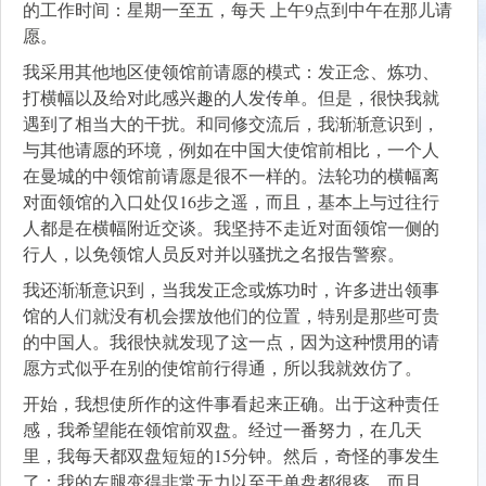
的工作时间：星期一至五，每天 上午9点到中午在那儿请
愿。
我采用其他地区使领馆前请愿的模式：发正念、炼功、
打横幅以及给对此感兴趣的人发传单。但是，很快我就
遇到了相当大的干扰。和同修交流后，我渐渐意识到，
与其他请愿的环境，例如在中国大使馆前相比，一个人
在曼城的中领馆前请愿是很不一样的。法轮功的横幅离
对面领馆的入口处仅16步之遥，而且，基本上与过往行
人都是在横幅附近交谈。我坚持不走近对面领馆一侧的
行人，以免领馆人员反对并以骚扰之名报告警察。
我还渐渐意识到，当我发正念或炼功时，许多进出领事
馆的人们就没有机会摆放他们的位置，特别是那些可贵
的中国人。我很快就发现了这一点，因为这种惯用的请
愿方式似乎在别的使馆前行得通，所以我就效仿了。
开始，我想使所作的这件事看起来正确。出于这种责任
感，我希望能在领馆前双盘。经过一番努力，在几天
里，我每天都双盘短短的15分钟。然后，奇怪的事发生
了：我的左腿变得非常无力以至于单盘都很疼，而且，