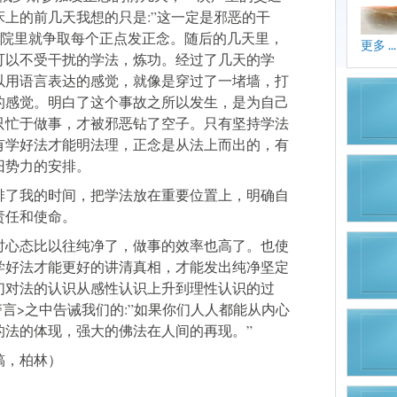
上的前几天我想的只是:”这一定是邪恶的干
医院里就争取每个正点发正念。随后的几天里，
更多 ...
可以不受干扰的学法，炼功。经过了几天的学
以用语言表达的感觉，就像是穿过了一堵墙，打
的感觉。明白了这个事故之所以发生，是为自己
只忙于做事，才被邪恶钻了空子。只有坚持学法
有学好法才能明法理，正念是从法上而出的，有
旧势力的安排。
排了我的时间，把学法放在重要位置上，明确自
责任和使命。
时心态比以往纯净了，做事的效率也高了。也使
学好法才能更好的讲清真相，才能发出纯净坚定
们对法的认识从感性认识上升到理性认识的过
警言>之中告诫我们的:”如果你们人人都能从内心
的法的体现，强大的佛法在人间的再现。”
稿，柏林）