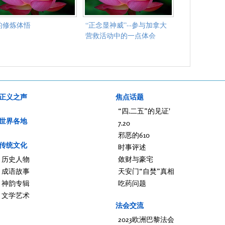
的修炼体悟
“正念显神威”--参与加拿大
营救活动中的一点体会
正义之声
焦点话题
“四.二五”的见证'
世界各地
7.20
邪恶的610
传统文化
时事评述
历史人物
敛财与豪宅
成语故事
天安门“自焚”真相
神韵专辑
吃药问题
文学艺术
法会交流
2023欧洲巴黎法会