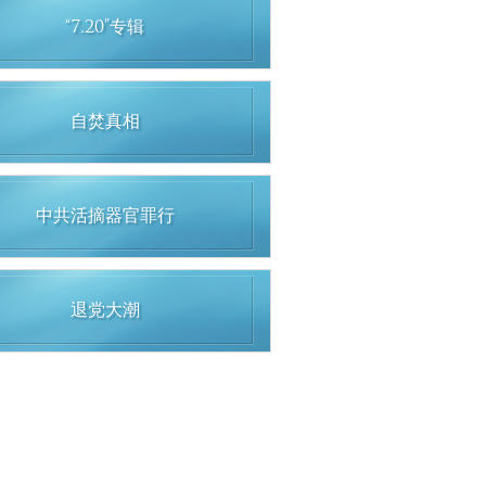
“7.20”专辑
自焚真相
中共活摘器官罪行
退党大潮