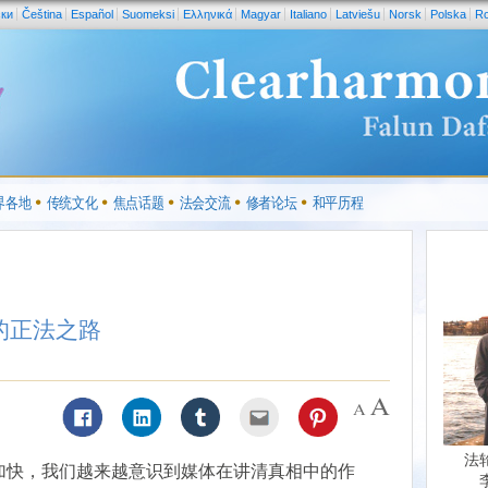
ски
Čeština
Español
Suomeksi
Ελληνικά
Magyar
Italiano
Latviešu
Norsk
Polska
R
界各地
传统文化
焦点话题
法会交流
修者论坛
和平历程
的正法之路
法
加快，我们越来越意识到媒体在讲清真相中的作