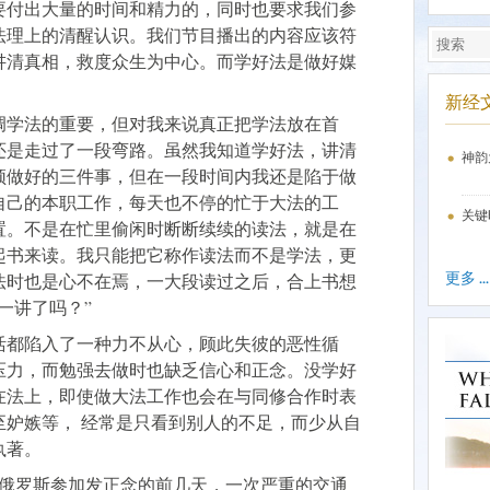
要付出大量的时间和精力的，同时也要求我们参
法理上的清醒认识。我们节目播出的内容应该符
讲清真相，救度众生为中心。而学好法是做好媒
新经
调学法的重要，但对我来说真正把学法放在首
还是走过了一段弯路。虽然我知道学好法，讲清
神韵
须做好的三件事，但在一段时间内我还是陷于做
自己的本职工作，每天也不停的忙于大法的工
关键
置。不是在忙里偷闲时断断续续的读法，就是在
起书来读。我只能把它称作读法而不是学法，更
更多 ...
法时也是心不在焉，一大段读过之后，合上书想
一讲了吗？”
活都陷入了一种力不从心，顾此失彼的恶性循
压力，而勉强去做时也缺乏信心和正念。没学好
在法上，即使做大法工作也会在与同修合作时表
至妒嫉等， 经常是只看到别人的不足，而少从自
执著。
去俄罗斯参加发正念的前几天，一次严重的交通