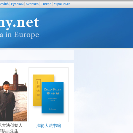
omână
Pусский
Svenska
Türkçe
Yкраїнська
轮大法创始人
法轮大法书籍
李洪志先生