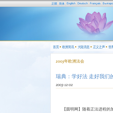
English
Deutsch
Français
Българ
正體
简体
首页
欧洲简讯
大陆消息
正义之声
世
2003年欧洲法会
瑞典：学好法 走好我们
2003-12-02
【圆明网】随着正法进程的