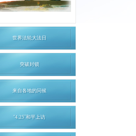
世界法轮大法日
突破封锁
来自各地的问候
“4.25”和平上访