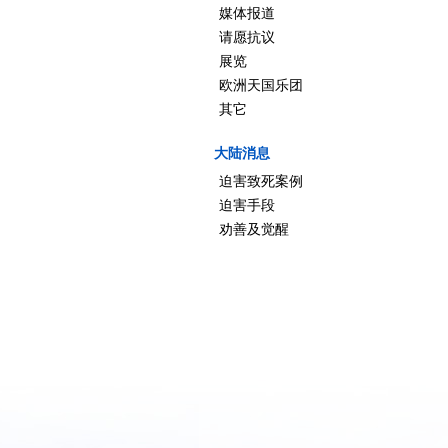
媒体报道
请愿抗议
展览
欧洲天国乐团
其它
大陆消息
迫害致死案例
迫害手段
劝善及觉醒