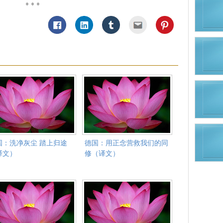
* * *
国：洗净灰尘 踏上归途
德国：用正念营救我们的同
译文）
修（译文）