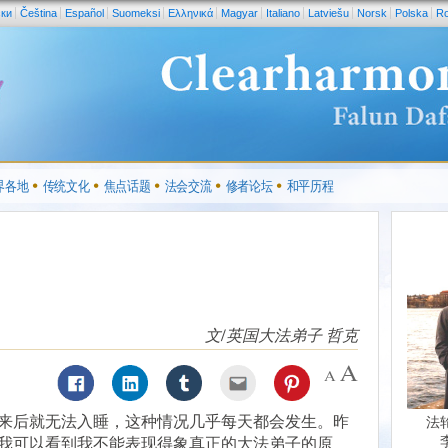
ски
Čeština
Español
Suomeksi
Ελληνικά
Magyar
Italiano
Latviešu
Norsk
Polska
R
界各地
传统文化
焦点话题
法会交流
修者论坛
和平历程
文/英国大法弟子 哲克
来后就无法入睡，这种情况几乎每天都会发生。昨
法
我可以看到我不能表现得象真正的大法弟子的原