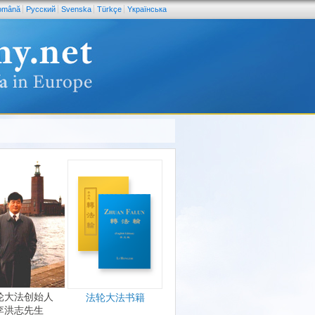
omână
Pусский
Svenska
Türkçe
Yкраїнська
轮大法创始人
法轮大法书籍
李洪志先生