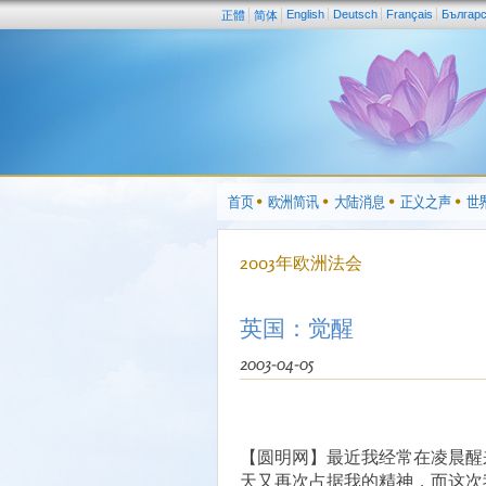
English
Deutsch
Français
Българ
正體
简体
首页
欧洲简讯
大陆消息
正义之声
世
2003年欧洲法会
英国：觉醒
2003-04-05
【圆明网】最近我经常在凌晨醒
天又再次占据我的精神，而这次