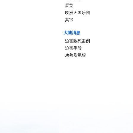
展览
欧洲天国乐团
其它
大陆消息
迫害致死案例
迫害手段
劝善及觉醒