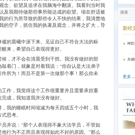
观念、欲望及追求在我脑海中翻滚。我看到当时我
以及我期待做那些事所能达成的欲望。缩在舒适被
我的行为所导致的那些令人不快的结果，我清楚地
我的空子，抓住我的执著及观念，并将之扩大，导
新经
静谧的晨曦中滚下来。见证自己不符合大法的标
神韵
要醒来，希望自己表现得更好。
时候，才不会在清晨受到干扰。我没有做好的部
关键
地敲着门，就象是对着我说：“你自认是大法弟子
所作所为！而且不是第一次做那个事！那么你未
更多 ...
的工作，我觉得这个工作很重要并且需要承担重
法完成，我知道我并没有做好。
讲，我的睡眠时间缩减为每天四或五个小时，我
方式思考。
学员并说：“那个人表现得不象大法学员，不管如
是他行为不正而且表现得如此不好的原因。”那么