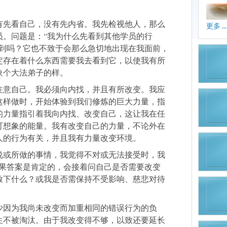
有先看自己，没有先内省。我先检视他人，那么
更多 ...
员。问题是：“我为什么先看到其他学员的行
看到吗？它也不致于会那么急切地出现在我面前，
定存在着什么东西需要我去看到它，以使我有所
象个大法弟子的样。
注意自己。我必须向内找，并且有所改变。我应
这样做时，开始体验到我们修炼的巨大力量，指
的力量指引着我向内找、改变自己，这让我在任
可想象的能量。我有改变自己的力量，不论外在
人的行为有关，并且我有力量改变环境。
说或所做的事情，我觉得不对或无法接受时，我
如果答案是肯定的，会接着问自己是否需要改变
放下什么？或我是否需保持不受影响、慈悲对待
少因为我尚未改变而加重相同的错误行为的负
生不被淘汰。由于我改变得不够，以致还要延长