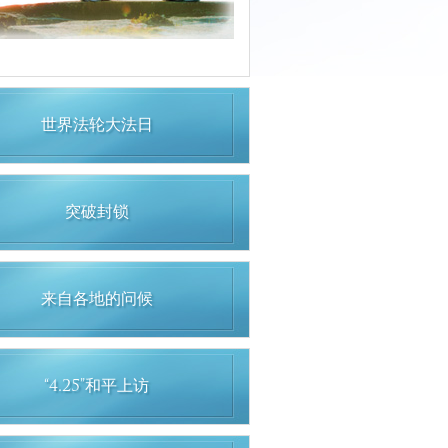
世界法轮大法日
突破封锁
来自各地的问候
“4.25”和平上访