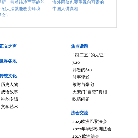
罗斯：带着纯净而平静的
海外同修也要重视向可贵的
介绍大法就能改变环境
中国人讲真相
译文）
正义之声
焦点话题
“四.二五”的见证'
世界各地
7.20
邪恶的610
传统文化
时事评述
历史人物
敛财与豪宅
成语故事
天安门“自焚”真相
神韵专辑
吃药问题
文学艺术
法会交流
2023欧洲巴黎法会
2022年华沙欧洲法会
2019 欧洲法会