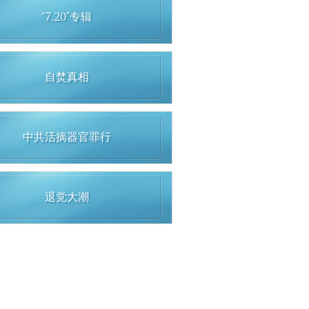
“7.20”专辑
自焚真相
中共活摘器官罪行
退党大潮