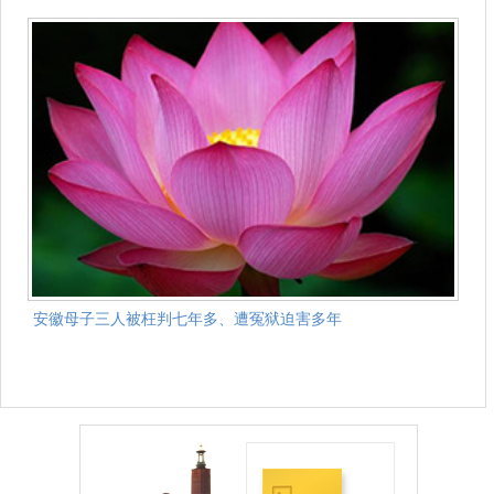
安徽母子三人被枉判七年多、遭冤狱迫害多年