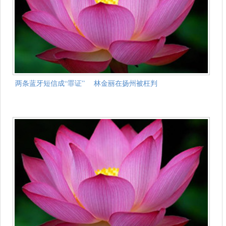
两条蓝牙短信成“罪证” 林金丽在扬州被枉判