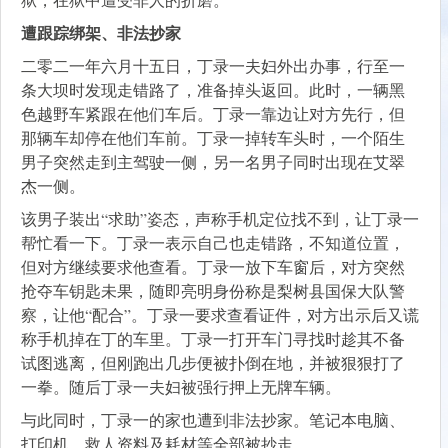
遭跟踪绑架、非法抄家
二零二一年六月十五日，丁录一夫妇外出办事，行至一
条大坝时发现走错路了，准备掉头返回。此时，一辆黑
色越野车紧跟在他们车后。丁录一靠边让对方先行，但
那辆车却停在他们车前。丁录一掉转车头时，一个陌生
男子突然走到主驾驶一侧，另一名男子同时出现在艾翠
杰一侧。
该男子装出“求助”姿态，声称手机定位找不到，让丁录一
帮忙看一下。丁录一表示自己也走错路，不知道位置，
但对方继续要求他查看。丁录一放下车窗后，对方突然
抢夺车钥匙未果，随即亮明身份称是梨树县国保大队警
察，让他“配合”。丁录一要求查看证件，对方出示后又谎
称手机掉在丁的车里。丁录一打开车门寻找时趁其不备
试图逃离，但刚跑出几步便被扑倒在地，并被狠狠打了
一拳。随后丁录一夫妇被强行押上无牌车辆。
与此同时，丁录一的家也遭到非法抄家。笔记本电脑、
打印机、救人资料及耗材等全部被抄走。