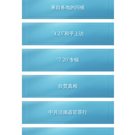
来自各地的问候
“4.25”和平上访
“7.20”专辑
自焚真相
中共活摘器官罪行