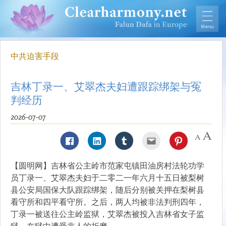
中共迫害手段
吉林丁录一、艾翠杰夫妇遭跟踪绑架与冤
判经历
2026-07-07
【圆明网】吉林省公主岭市范家屯镇田油房村法轮功学
员丁录一、艾翠杰夫妇于二零二一年六月十五日被梨树
县公安局国保大队跟踪绑架，随后分别被关押在梨树县
看守所和四平看守所。之后，两人均被非法判刑四年，
丁录一被送往公主岭监狱，艾翠杰被投入吉林省女子监
狱，在狱中遭受非人的折磨。