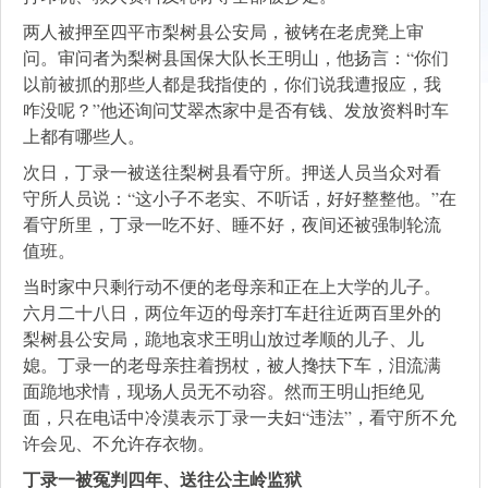
两人被押至四平市梨树县公安局，被铐在老虎凳上审
问。审问者为梨树县国保大队长王明山，他扬言：“你们
以前被抓的那些人都是我指使的，你们说我遭报应，我
咋没呢？”他还询问艾翠杰家中是否有钱、发放资料时车
上都有哪些人。
次日，丁录一被送往梨树县看守所。押送人员当众对看
守所人员说：“这小子不老实、不听话，好好整整他。”在
看守所里，丁录一吃不好、睡不好，夜间还被强制轮流
值班。
当时家中只剩行动不便的老母亲和正在上大学的儿子。
六月二十八日，两位年迈的母亲打车赶往近两百里外的
梨树县公安局，跪地哀求王明山放过孝顺的儿子、儿
媳。丁录一的老母亲拄着拐杖，被人搀扶下车，泪流满
面跪地求情，现场人员无不动容。然而王明山拒绝见
面，只在电话中冷漠表示丁录一夫妇“违法”，看守所不允
许会见、不允许存衣物。
丁录一被冤判四年、送往公主岭监狱