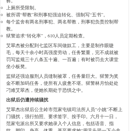
裤。
上厕所受限制。
被所谓“帮教”和刑事犯强迫转化、强制写“五书”。
每个监舍有两名刑事犯、两名帮教，刑事犯负责控制帮
教。
狱警追求“转化率”，610人员定期检查。
艾翠杰被分配到七监区车间做奴工，主要是制作眼睫
毛，每天十余小时高强度劳动，任务繁重，完不成就被
罚写监规三十八条五十遍、一百遍；有时被罚去大课堂
坐小板凳。
监狱还强迫服刑人员缝制被罩，任务量巨大。狱警为奖
金不断加码任务，使所有人疲惫不堪。狱警林月怡处处
刁难艾翠杰，使她长期处于恐惧之中。
出狱后仍遭持续骚扰
艾翠杰出狱后公主岭市范家屯镇司法所人员“小姚”不断上
门骚扰，强行拍照、要求签字、按手印。六月十一日，
范家屯派出所又要求她录入个人信息，包括语音、指
纹、脚印、身高、体重，甚至要求她“用舌头舔一下小盒