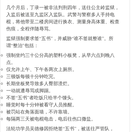
几个月后，丁录一被非法判刑四年，送往公主岭监狱，
入监后被送至九监区入监队。武警与警察多人手持电
棍，将他带至二楼房间进行换衣、测量身高体重、检查
伤痕，全程伴随辱骂。
监狱强制要求签“五书”，并威胁“谁不签就整谁”。所
谓“整治”包括：
强制坐约三十公分高的塑料小板凳，从早六点到晚八
点。
仅允许上午、下午各两次上厕所。
三顿饭每顿十分钟吃完。
长期坐板凳导致多人臀部溃烂。
一动就遭辱骂或脚踢。
不签“五书”者吃饭只给半个馒头。
睡觉时每十分钟被看守人员推醒。
被罚站在角落面墙，不许靠墙。
每隔两三天被电棍电击，电后往伤口撒盐。
法轮功学员吴德修因拒绝签“五书”，被送往严管队，