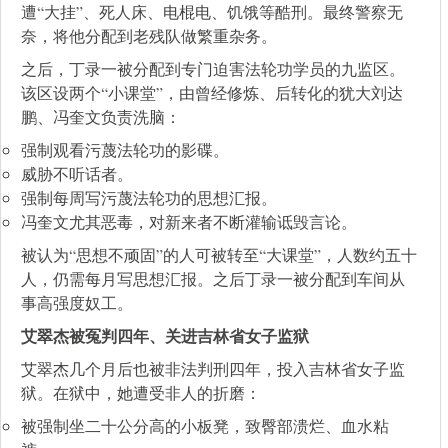
遭“大挂”、死人床、电棍电、饥饿等酷刑。最终警察无
奈，将他分配到老残队做繁重杂务。
之后，丁录一被分配到专门迫害法轮功学员的九监区。
该区设两个“小课堂”，由曾经修炼、后转化的犹大刘达
鹏、冯奎文负责洗脑：
强制观看污蔑法轮功的影碟。
威胁不听话者。
强制每周写污蔑法轮功的思想汇报。
冯奎文尤其恶毒，对新来者不断灌输诋毁言论。
被认为“思想不顽固”的人可被转至“大课堂”，人数约五十
人，仍需每月写思想汇报。之后丁录一被分配到车间从
事高强度奴工。
艾翠杰被冤判四年、关进吉林省女子监狱
艾翠杰几个月后也被非法判刑四年，投入吉林省女子监
狱。在狱中，她遭受非人的折磨：
被强制坐二十公分高的小板凳，致臀部溃烂、血水粘