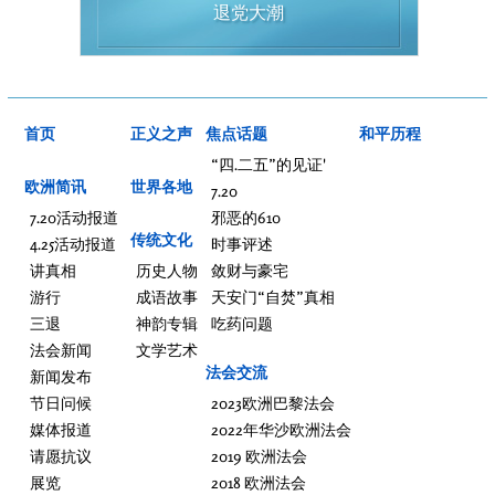
退党大潮
首页
正义之声
焦点话题
和平历程
“四.二五”的见证'
欧洲简讯
世界各地
7.20
7.20活动报道
邪恶的610
传统文化
4.25活动报道
时事评述
讲真相
历史人物
敛财与豪宅
游行
成语故事
天安门“自焚”真相
三退
神韵专辑
吃药问题
法会新闻
文学艺术
法会交流
新闻发布
节日问候
2023欧洲巴黎法会
媒体报道
2022年华沙欧洲法会
请愿抗议
2019 欧洲法会
展览
2018 欧洲法会