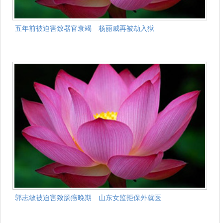
五年前被迫害致器官衰竭 杨丽威再被劫入狱
郭志敏被迫害致肠癌晚期 山东女监拒保外就医