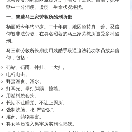
狱中十分消瘦、虚弱，生命状况堪忧。
一、曾遭马三家劳教所酷刑折磨
杨丽威今年约57岁。二十年前，她因坚持真、善、忍信
仰被非法劳教，在臭名昭著的马三家劳教所遭受多种酷
刑。
马三家劳教所长期使用残酷手段逼迫法轮功学员放弃信
仰，包括：
罚站、罚蹲、抻挂、上大挂。
电棍电击。
野蛮灌食、灌水。
打耳光、拳打脚踢、撞墙。
用塑料袋套头。
长期不让睡觉、不让上厕所。
强制洗脑、吃“严管饭”。
灌药、药物毒害。
将女学员投入男牢房实施性摧残。