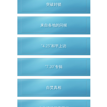
突破封锁
来自各地的问候
“4.25”和平上访
“7.20”专辑
自焚真相