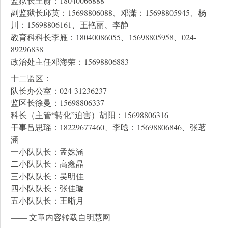
监狱长王蔚：18040066888
副监狱长邱英：15698806088、邓潇：15698805945、杨
川：15698806161、王艳丽、李静
教育科科长李雁：18040086055、15698805958、024-
89296838
政治处主任邓海荣：15698806883
十二监区：
队长办公室：024-31236237
监区长徐曼：15698806337
科长（主管“转化”迫害）胡阳：15698806316
干事吕思瑶：18229677460、李晗：15698806846、张茗
涵
一小队队长：孟姝涵
二小队队长：高鑫晶
三小队队长：吴明佳
四小队队长：张佳璇
五小队队长：王晰月
—— 文章内容转载自明慧网