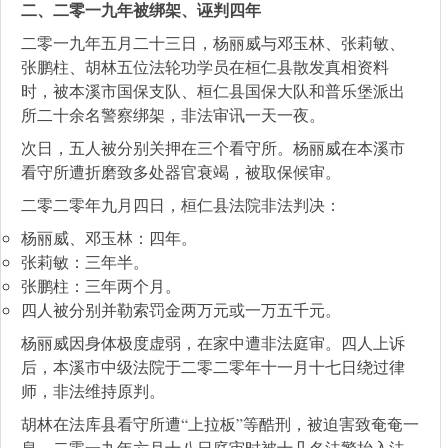
二、二零一九年被绑架、诬判四年
二零一九年五月二十三日，杨丽威与邓玉林、张莉敏、
张鹏柱、胡林五位法轮功学员在桓仁县散发真相资料
时，被本溪市国保支队、桓仁县国保大队和普乐堡派出
所二十余名警察绑架，非法审讯一天一夜。
次日，五人被分别关押在三个看守所。杨丽威在本溪市
看守所遭折磨致多处器官衰竭，被取保候审。
二零二零年九月四日，桓仁县法院非法判决：
杨丽威、邓玉林：四年。
张莉敏：三年半。
张鹏柱：三年两个月。
四人被分别并勒索罚金两万元或一万五千元。
杨丽威因身体极度虚弱，在家中遭非法庭审。四人上诉
后，本溪市中级法院于二零二零年十一月十七日绕过律
师，非法维持原判。
胡林在法库县看守所遭“上拉板”等酷刑，被迫害致奄奄一
息。二零一九年六月十八日庭审时被十几名法警抬入法