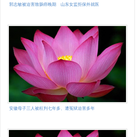
郭志敏被迫害致肠癌晚期 山东女监拒保外就医
安徽母子三人被枉判七年多、遭冤狱迫害多年