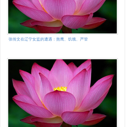
张传文在辽宁女监的遭遇：熬鹰、饥饿、严管