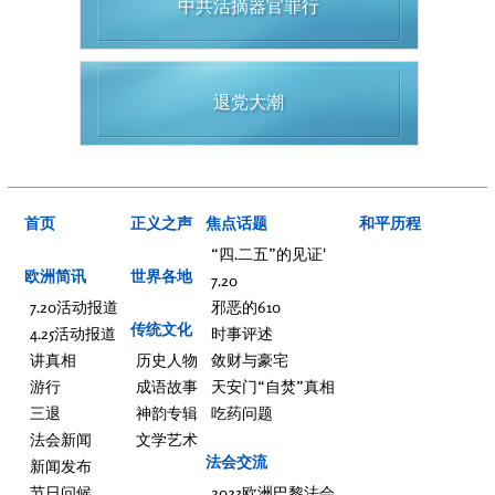
中共活摘器官罪行
退党大潮
首页
正义之声
焦点话题
和平历程
“四.二五”的见证'
欧洲简讯
世界各地
7.20
7.20活动报道
邪恶的610
传统文化
4.25活动报道
时事评述
讲真相
历史人物
敛财与豪宅
游行
成语故事
天安门“自焚”真相
三退
神韵专辑
吃药问题
法会新闻
文学艺术
法会交流
新闻发布
节日问候
2023欧洲巴黎法会