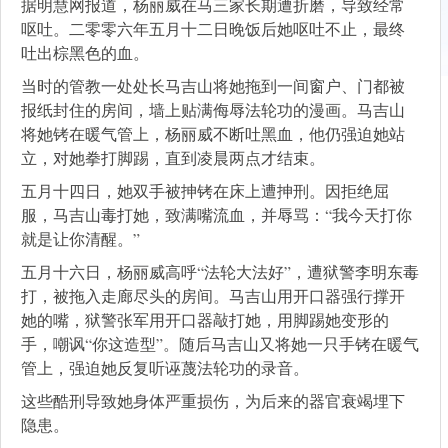
据明慧网报道，杨丽威在马三家长期遭折磨，导致经常
呕吐。二零零六年五月十二日晚饭后她呕吐不止，最终
吐出棕黑色的血。
当时的管教一处处长马吉山将她拖到一间窗户、门都被
报纸封住的房间，墙上贴满侮辱法轮功的漫画。马吉山
将她铐在暖气管上，杨丽威不断吐黑血，他仍强迫她站
立，对她拳打脚踢，直到凌晨两点才结束。
五月十四日，她双手被抻铐在床上遭抻刑。因拒绝屈
服，马吉山毒打她，致满嘴流血，并辱骂：“我今天打你
就是让你清醒。”
五月十六日，杨丽威高呼“法轮大法好”，遭狱警李明东毒
打，被拖入走廊尽头的房间。马吉山用开口器强行撑开
她的嘴，狱警张军用开口器敲打她，用脚踢她变形的
手，嘲讽“你这造型”。随后马吉山又将她一只手铐在暖气
管上，强迫她反复听诬蔑法轮功的录音。
这些酷刑导致她身体严重损伤，为后来的器官衰竭埋下
隐患。