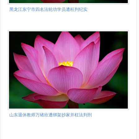
黑龙江东宁市四名法轮功学员遭枉判纪实
山东退休教师万绪欣遭绑架抄家并枉法判刑