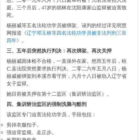
庭。三个月后，47岁的胡林在沈阳康家山监狱被迫害致
死。
杨丽威等五名法轮功学员被绑架、诬判的经过详见明慧
网报道
《辽宁邓玉林等四名法轮功学员被非法判刑三至
四年》
。
三、五年后突然执行判决：再次绑架、再次关押
杨丽威因体检不合格，一直保外在家。然而五年后，桓
仁县法院突然要求执行判决。二零二六年五月八日，杨
丽威被绑架到本溪市看守所，六月十八日被劫入辽宁省
女子监狱。
她目前被关押在第十二监区（集训矫治监区）。
四、集训矫治监区的强制洗脑与酷刑
该监区专门迫害法轮功学员，手段包括：
剪掉衣服扣子。
强迫背监规、走正步。
长期贴身包夹。