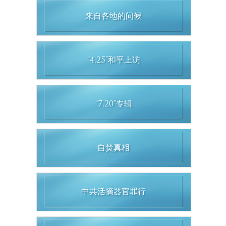
来自各地的问候
“4.25”和平上访
“7.20”专辑
自焚真相
中共活摘器官罪行