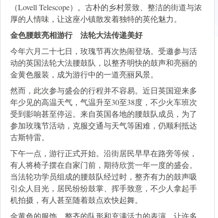
（Lovell Telescope）。古朴的乡村景致、整洁的街道与浓
厚的人情味，让这座小镇散发着独特的英伦魅力。
金色腰鼓亮相游行 法轮大法传递美好
今年六月二十七日，玫瑰节再次热闹登场。受邀参与活
动的英国法轮大法腰鼓队，以整齐明快的鼓声和亮丽的
金黄色服装，成为游行中的一道亮丽风景。
然而，此次参与盛会的行程并不容易。近日英国迎来多
年少见的高温天气，气温升至30至38度，不少火车班次
受到影响甚至停运。来自英国各地的腰鼓队成员，为了
参加玫瑰节活动，克服交通与天气等困难，仍顺利抵达
古斯特雷。
下午一点，游行正式开始。沿街居民早早在路旁等候，
有人将椅子摆在自家门前，期待欣赏一年一度的盛会。
当法轮功学员组成的腰鼓队经过时，整齐有力的鼓声吸
引众人目光，居民纷纷鼓掌、挥手致意，不少人拿起手
机拍摄，有人甚至随着鼓点欢快起舞。
金黄色的服饰、整齐的队形和充满活力的表演，让许多