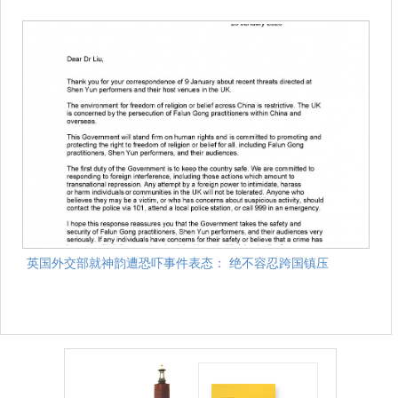
英国外交部就神韵遭恐吓事件表态： 绝不容忍跨国镇压