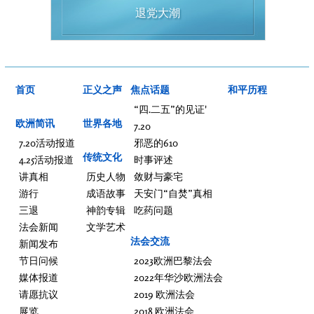
退党大潮
首页
正义之声
焦点话题
和平历程
“四.二五”的见证'
欧洲简讯
世界各地
7.20
7.20活动报道
邪恶的610
传统文化
4.25活动报道
时事评述
讲真相
历史人物
敛财与豪宅
游行
成语故事
天安门“自焚”真相
三退
神韵专辑
吃药问题
法会新闻
文学艺术
法会交流
新闻发布
节日问候
2023欧洲巴黎法会
媒体报道
2022年华沙欧洲法会
请愿抗议
2019 欧洲法会
展览
2018 欧洲法会