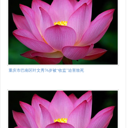
重庆市巴南区叶文秀76岁被“收监”迫害致死