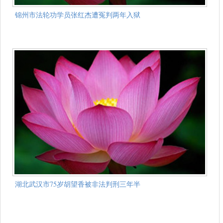
锦州市法轮功学员张红杰遭冤判两年入狱
湖北武汉市75岁胡望香被非法判刑三年半