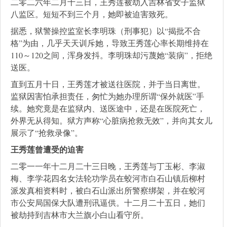
二零二六年二月十三日，王秀莲被劫入吉林省女子监狱
八监区。短短不到三个月，她即被迫害致死。
据悉，狱警操控监室长李明珠（刑事犯）以“揭批不合
格”为由，几乎天天训斥她，导致王秀莲心率长期维持在
110～120之间，浑身发抖。李明珠却污蔑她“装病”，拒绝
送医。
直到五月十日，王秀莲才被送往医院，并于当日离世。
监狱因害怕承担责任，匆忙为她办理所谓“保外就医”手
续。她究竟是在监狱内、送医途中，还是在医院死亡，
外界无从得知。狱方声称“心脏病抢救无效”，并向其女儿
展示了“抢救录像”。
王秀莲曾遭受的迫害
二零一一年十二月二十三日晚，王秀莲与丁玉彬、李淑
梅、李学花四名女法轮功学员在蛟河市白石山镇后柳村
派发真相资料时，被白石山派出所警察绑架，并在蛟河
市公安局国保大队遭刑讯逼供。十二月二十五日，她们
被劫持到吉林市大兰旗小白山看守所。