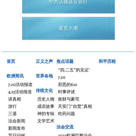
中共活摘器官罪行
退党大潮
首页
正义之声
焦点话题
和平历程
“四.二五”的见证'
欧洲简讯
世界各地
7.20
7.20活动报道
邪恶的610
传统文化
4.25活动报道
时事评述
讲真相
历史人物
敛财与豪宅
游行
成语故事
天安门“自焚”真相
三退
神韵专辑
吃药问题
法会新闻
文学艺术
法会交流
新闻发布
节日问候
2023欧洲巴黎法会