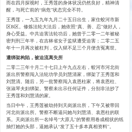
而在四月探视时，王秀莲的身体状况仍然良好，精神清
醒，与死亡前的“病危”状态完全不符。
王秀莲，一九五九年九月二十五日出生，家住蛟河市新
区B区。修炼法轮大法后，她依照“真、善、忍”做好人，
身心受益。中共迫害法轮功后，她曾于二零一二年被秘
密判刑三年半，在吉林省女子监狱遭受迫害；二零二五
年十一月再次被枉判，仅入狱不足三个月便含冤离世。
遭绑架构陷，被迫流离失所
二零二三年十月二十七日上午九点左右，蛟河市河北街
派出所警察闯入法轮功学员刘慧清家，绑架了王秀莲和
刘慧清。随后，另一批警察闯入袁恩柱家，将袁恩柱、
张淑琴夫妇绑架。警察未出示任何证件，分别非法抄了
王秀莲和刘慧清的家。
当日中午，王秀莲被劫持到天岗派出所，下午又被带回
河北街派出所。警察不断逼问她与刘慧清、袁恩柱的联
系。天岗派出所一名绰号“大原儿”的警察用卷成棍状的纸
抽打她的头部，逼她承认“发了五十多本真相资料”。