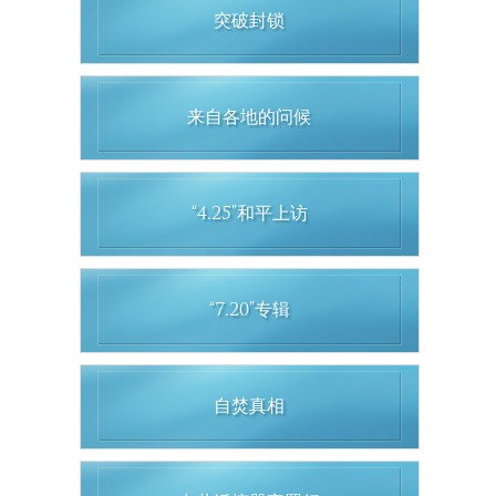
突破封锁
来自各地的问候
“4.25”和平上访
“7.20”专辑
自焚真相