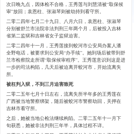
次日晚九点，因体检不合格，王秀莲与刘慧清被“取保候
审”放回；袁恩柱、张淑琴则被劫持到看守所。
二零二四年七月二十九日、八月六日，袁恩柱、张淑琴
分别被舒兰市法院非法判刑三年两个月，后被投入吉林
省第二监狱和吉林省女子监狱迫害。
二零二四年十一月，王秀莲接到蛟河市公安局办案人潘
全野电话，被要求到公安局“办手续”。她到场后被带到舒
兰市检察院走所谓“取保候审程序”。王秀莲意识到这是进
一步的司法构陷，几天后被迫离开蛟河市，开始流离失
所。
被枉判入狱，不到三月迫害致死
二零二五年七月十日左右，流离失所半年多的王秀莲在
广西被当地警察绑架，随后被蛟河市警察劫回，关押在
吉林市看守所。
之后，她被当地公检法继续构陷。二零二五年十一月下
旬获悉，她被非法判刑三年半，具体过程不详。