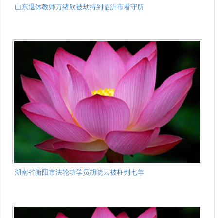
山东退休教师万绪欣被劫持到临沂市看守所
湖南省衡阳市法轮功学员胡晓云被枉判七年