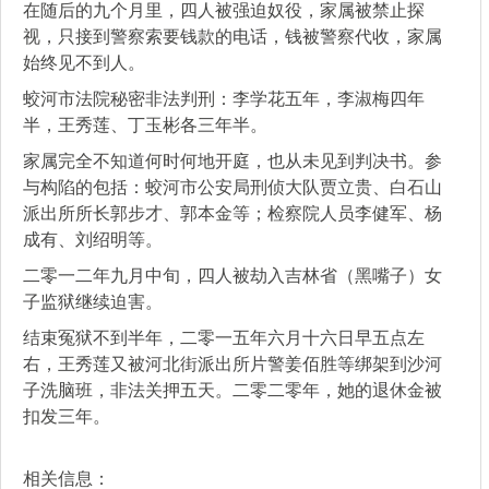
在随后的九个月里，四人被强迫奴役，家属被禁止探
视，只接到警察索要钱款的电话，钱被警察代收，家属
始终见不到人。
蛟河市法院秘密非法判刑：李学花五年，李淑梅四年
半，王秀莲、丁玉彬各三年半。
家属完全不知道何时何地开庭，也从未见到判决书。参
与构陷的包括：蛟河市公安局刑侦大队贾立贵、白石山
派出所所长郭步才、郭本金等；检察院人员李健军、杨
成有、刘绍明等。
二零一二年九月中旬，四人被劫入吉林省（黑嘴子）女
子监狱继续迫害。
结束冤狱不到半年，二零一五年六月十六日早五点左
右，王秀莲又被河北街派出所片警姜佰胜等绑架到沙河
子洗脑班，非法关押五天。二零二零年，她的退休金被
扣发三年。
相关信息：