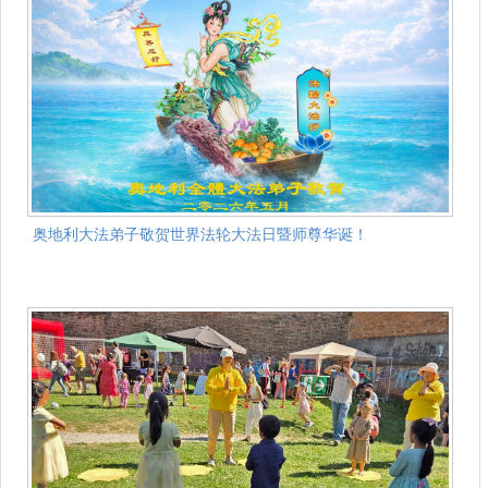
奥地利大法弟子敬贺世界法轮大法日暨师尊华诞！