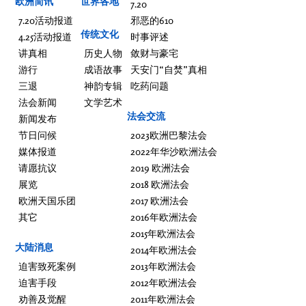
欧洲简讯
世界各地
7.20
7.20活动报道
邪恶的610
传统文化
4.25活动报道
时事评述
讲真相
历史人物
敛财与豪宅
游行
成语故事
天安门“自焚”真相
三退
神韵专辑
吃药问题
法会新闻
文学艺术
法会交流
新闻发布
节日问候
2023欧洲巴黎法会
媒体报道
2022年华沙欧洲法会
请愿抗议
2019 欧洲法会
展览
2018 欧洲法会
欧洲天国乐团
2017 欧洲法会
其它
2016年欧洲法会
2015年欧洲法会
大陆消息
2014年欧洲法会
迫害致死案例
2013年欧洲法会
迫害手段
2012年欧洲法会
劝善及觉醒
2011年欧洲法会