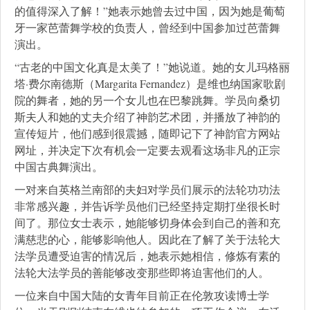
的值得深入了解！”她表示她曾去过中国，因为她是葡萄
牙一家芭蕾舞学校的负责人，曾经到中国参加过芭蕾舞
演出。
“古老的中国文化真是太美了！”她说道。她的女儿玛格丽
塔·费尔南德斯（Margarita Fernandez）是维也纳国家歌剧
院的舞者，她的另一个女儿也在巴黎跳舞。学员向桑切
斯夫人和她的丈夫介绍了神韵艺术团，并播放了神韵的
宣传短片，他们感到很震撼，随即记下了神韵官方网站
网址，并决定下次有机会一定要去观看这场非凡的正宗
中国古典舞演出。
一对来自英格兰南部的夫妇对学员们展示的法轮功功法
非常感兴趣，并告诉学员他们已经坚持定期打坐很长时
间了。那位女士表示，她能够切身体会到自己的善和充
满慈悲的心，能够影响他人。因此在了解了关于法轮大
法学员遭受迫害的情况后，她表示她相信，修炼有素的
法轮大法学员的善能够改变那些即将迫害他们的人。
一位来自中国大陆的女青年目前正在伦敦攻读博士学