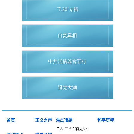
“7.20”专辑
自焚真相
中共活摘器官罪行
退党大潮
首页
正义之声
焦点话题
和平历程
“四.二五”的见证'