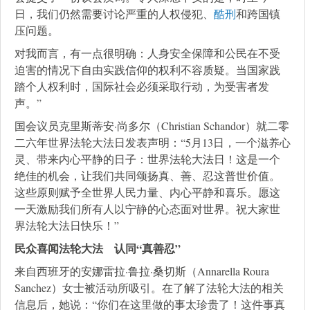
日，我们仍然需要讨论严重的人权侵犯、
酷刑
和跨国镇
压问题。
对我而言，有一点很明确：人身安全保障和公民在不受
迫害的情况下自由实践信仰的权利不容质疑。当国家践
踏个人权利时，国际社会必须采取行动，为受害者发
声。”
国会议员克里斯蒂安·尚多尔（Christian Schandor）就二零
二六年世界法轮大法日发表声明：“5月13日，一个滋养心
灵、带来内心平静的日子：世界法轮大法日！这是一个
绝佳的机会，让我们共同颂扬真、善、忍这普世价值。
这些原则赋予全世界人民力量、内心平静和喜乐。愿这
一天激励我们所有人以宁静的心态面对世界。祝大家世
界法轮大法日快乐！”
民众喜闻法轮大法 认同“真善忍”
来自西班牙的安娜雷拉·鲁拉·桑切斯（Annarella Roura
Sanchez）女士被活动所吸引。在了解了法轮大法的相关
信息后，她说：“你们在这里做的事太珍贵了！这件事真