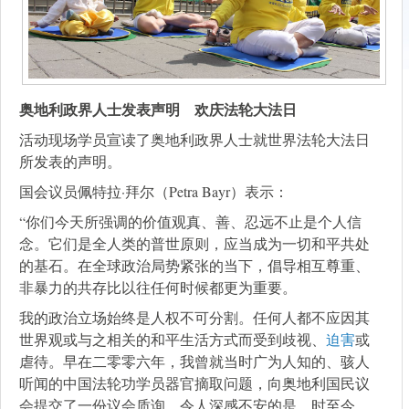
奥地利政界人士发表声明 欢庆法轮大法日
活动现场学员宣读了奥地利政界人士就世界法轮大法日
所发表的声明。
国会议员佩特拉·拜尔（Petra Bayr）表示：
“你们今天所强调的价值观真、善、忍远不止是个人信
念。它们是全人类的普世原则，应当成为一切和平共处
的基石。在全球政治局势紧张的当下，倡导相互尊重、
非暴力的共存比以往任何时候都更为重要。
我的政治立场始终是人权不可分割。任何人都不应因其
世界观或与之相关的和平生活方式而受到歧视、
迫害
或
虐待。早在二零零六年，我曾就当时广为人知的、骇人
听闻的中国法轮功学员器官摘取问题，向奥地利国民议
会提交了一份议会质询。令人深感不安的是，时至今