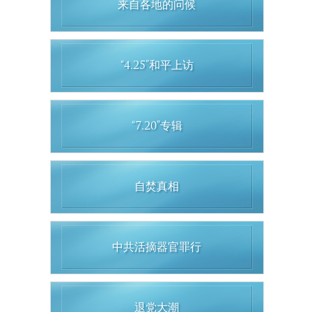
来自各地的问候
“4.25”和平上访
“7.20”专辑
自焚真相
中共活摘器官罪行
退党大潮