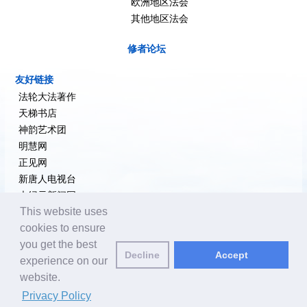
欧洲地区法会
其他地区法会
修者论坛
友好链接
法轮大法著作
天梯书店
神韵艺术团
明慧网
正见网
新唐人电视台
大纪元新闻网
This website uses
希望之声
cookies to ensure
追查国际
you get the best
退党网
Decline
Accept
experience on our
website.
编辑邮箱:
editor@yuanming.net
| © 2001-2026 ClearHarmony.net |
Privacy
Policy
Privacy Policy