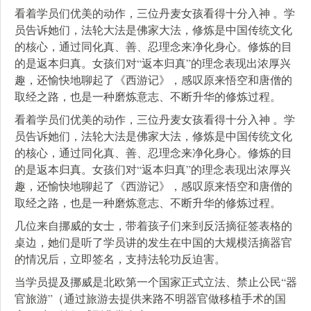
看着学员们优美的动作，三位丹麦女孩看得十分入神 。学
员告诉她们，法轮大法是佛家大法，修炼是中国传统文化
的核心，通过同化真、善、忍理念来净化身心。修炼的目
的是返本归真。女孩们对“返本归真”的理念表现出浓厚兴
趣，还愉快地聊起了《西游记》，感叹原来悟空和唐僧的
取经之路，也是一种磨炼意志、不断升华的修炼过程。
看着学员们优美的动作，三位丹麦女孩看得十分入神 。学
员告诉她们，法轮大法是佛家大法，修炼是中国传统文化
的核心，通过同化真、善、忍理念来净化身心。修炼的目
的是返本归真。女孩们对“返本归真”的理念表现出浓厚兴
趣，还愉快地聊起了《西游记》，感叹原来悟空和唐僧的
取经之路，也是一种磨炼意志、不断升华的修炼过程。
几位来自挪威的女士，带着孩子们来到反活摘征签表格的
桌边，她们是听了学员讲的发生在中国的大规模活摘器官
的情况后，立即签名，支持法轮功反迫害。
当学员提及挪威是北欧第一个国家正式立法、禁止公民“器
官旅游”（通过旅游去提供来路不明器官做移植手术的国