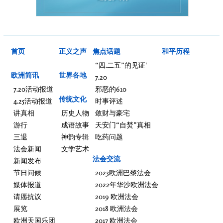
首页
正义之声
焦点话题
和平历程
“四.二五”的见证'
欧洲简讯
世界各地
7.20
7.20活动报道
邪恶的610
传统文化
4.25活动报道
时事评述
讲真相
历史人物
敛财与豪宅
游行
成语故事
天安门“自焚”真相
三退
神韵专辑
吃药问题
法会新闻
文学艺术
法会交流
新闻发布
节日问候
2023欧洲巴黎法会
媒体报道
2022年华沙欧洲法会
请愿抗议
2019 欧洲法会
展览
2018 欧洲法会
欧洲天国乐团
2017 欧洲法会