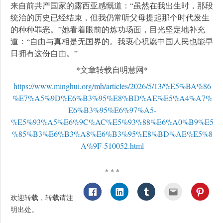
来自前共产国家的露西亚感慨道：“虽然在我出生时，那段
统治的历史已经结束，但我仍常听父母提起那个时代发生
的种种罪恶。”她看着眼前的炼功场面，目光坚定地补充
道：“自由与真相是无国界的。我衷心祝愿中国人民也能早
日拥有这份自由。”
*文章转载自明慧网*
https://www.minghui.org/mh/articles/2026/5/13/%E5%BA%86
%E7%A5%9D%E6%B3%95%E8%BD%AE%E5%A4%A7%
E6%B3%95%E6%97%A5-
%E5%93%A5%E6%9C%AC%E5%93%88%E6%A0%B9%E5
%85%B3%E6%B3%A8%E6%B3%95%E8%BD%AE%E5%8
A%9F-510052.html
* * *
欢迎转载，转载请注
明出处。