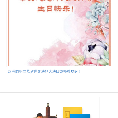
欧洲圆明网恭贺世界法轮大法日暨师尊华诞！