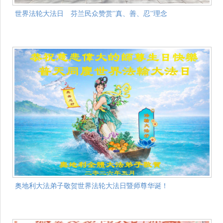
世界法轮大法日 芬兰民众赞赏”真、善、忍”理念
奥地利大法弟子敬贺世界法轮大法日暨师尊华诞！