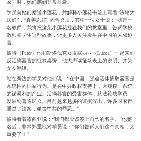
家）时，她们感到非常自豪。
学员向她们赠送小莲花，并解释小莲花书签上写着“法轮大
法好”，“真善忍好” 的含义后，其中一位女士说：“我是一
名教师，我将把这朵小莲花挂在我们的教室里，告诉学校
教师和学生这些故事，让更多人关注发生在中国的人权迫
害。
彼特（Peter）他和斯洛伐克女友露西亚（Lucea）一起来到
反活摘器官的征签桌旁，他大声读征签表上的说明、并为
女友翻译。
站在旁边的学员对他们说：“在中国，强迫活体摘取器官是
系统性的国家行为。是在中共政权支持下，大规模、系统
的谋暴利的产业。活摘器官的受害群体，从法轮功学员，
发展到普通民众。目前越来越多的证据浮出，许多国家都
通过了法案，谴责中共的罪恶。”
彼特看着露西亚说：“我们都应该签上自己的名字。”他签
名后，非常郑重地对学员说：“你们告诉人们这个真相，太
重要了！”