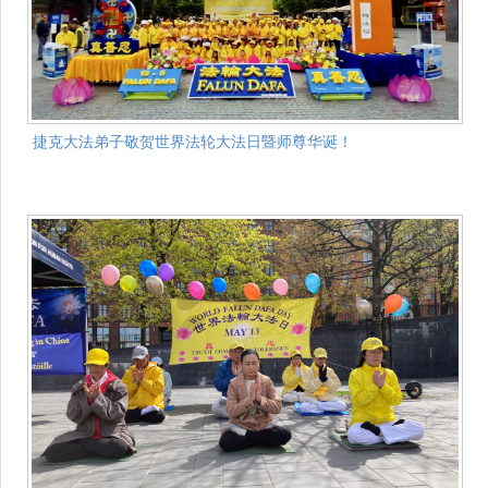
捷克大法弟子敬贺世界法轮大法日暨师尊华诞！