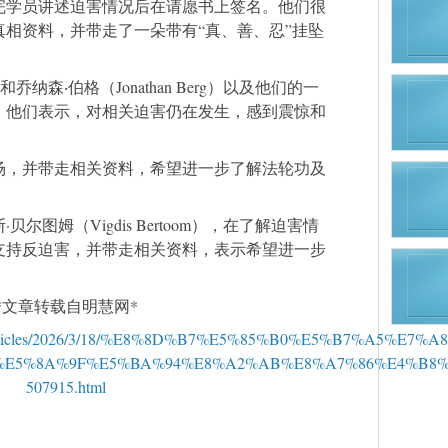
完学员讲述迫害情况后在请愿书上签名。他们很
相资料，并带走了一朵带有“真、善、忍”挂坠
it）和乔纳森‧伯格（Jonathan Berg）以及他们的一
。他们表示，对相关迫害仍在发生，感到震惊和
场，并带走相关资料，希望进一步了解法轮功及
尔图姆（Vigdis Bertoom），在了解迫害情
支持反迫害，并带走相关资料，表示希望进一步
*文章转载自明慧网*
/mh/articles/2026/3/18/%E8%8D%B7%E5%85%B0%E5%B7%A5%E7
%E5%8A%9F%E5%BA%94%E8%A2%AB%E8%A7%86%E4%B8
507915.html