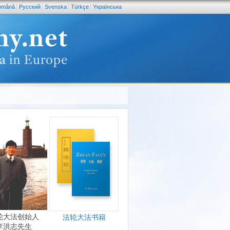
omână
Pусский
Svenska
Türkçe
Yкраїнська
轮大法创始人
法轮大法书籍
李洪志先生