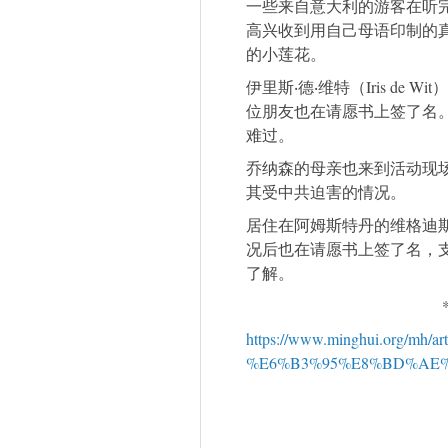
一些来自意大利的游客在听
高兴收到用自己母语印制的真
的小莲花。
伊里斯‧德‧维特（Iris de W
位朋友也在请愿书上签了名
难过。
乔纳森的母亲也来到活动现
其受中共迫害的情况。
居住在阿姆斯特丹的维格迪斯·贝
况后也在请愿书上签了名，
了解。
https://www.minghui.org
%E6%B3%95%E8%BD%AE