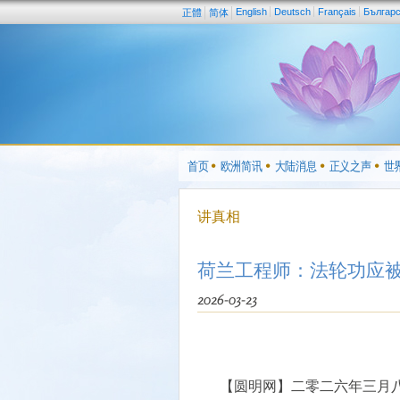
English
Deutsch
Français
Българ
正體
简体
首页
欧洲简讯
大陆消息
正义之声
世
讲真相
荷兰工程师：法轮功应
2026-03-23
【圆明网】二零二六年三月