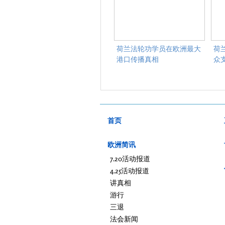
荷兰法轮功学员在欧洲最大
荷
港口传播真相
众
首页
欧洲简讯
7.20活动报道
4.25活动报道
讲真相
游行
三退
法会新闻