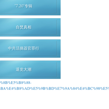
“7.20”专辑
自焚真相
中共活摘器官罪行
退党大潮
%A8%8B%E5%B8%88-
%BA%E4%B8%AD%E5%9B%BD%E7%9A%84%E4%BC%98%E5