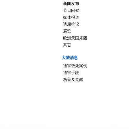
新闻发布
节日问候
媒体报道
请愿抗议
展览
欧洲天国乐团
其它
大陆消息
迫害致死案例
迫害手段
劝善及觉醒