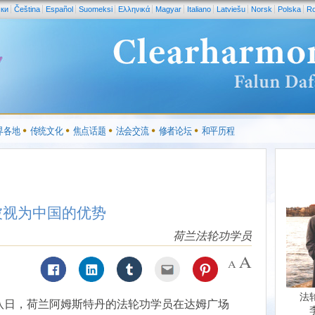
ски
Čeština
Español
Suomeksi
Ελληνικά
Magyar
Italiano
Latviešu
Norsk
Polska
R
界各地
传统文化
焦点话题
法会交流
修者论坛
和平历程
被视为中国的优势
荷兰法轮功学员
法
八日，荷兰阿姆斯特丹的法轮功学员在达姆广场