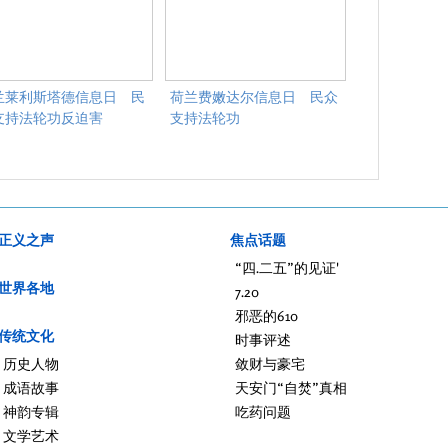
兰莱利斯塔德信息日 民
荷兰费嫩达尔信息日 民众
支持法轮功反迫害
支持法轮功
正义之声
焦点话题
“四.二五”的见证'
世界各地
7.20
邪恶的610
传统文化
时事评述
历史人物
敛财与豪宅
成语故事
天安门“自焚”真相
神韵专辑
吃药问题
文学艺术