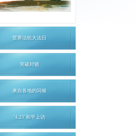
世界法轮大法日
突破封锁
来自各地的问候
“4.25”和平上访