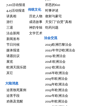
7.20活动报道
邪恶的610
传统文化
4.25活动报道
时事评述
讲真相
历史人物
敛财与豪宅
游行
成语故事
天安门“自焚”真相
三退
神韵专辑
吃药问题
法会新闻
文学艺术
法会交流
新闻发布
节日问候
2023欧洲巴黎法会
媒体报道
2022年华沙欧洲法会
请愿抗议
2019 欧洲法会
展览
2018 欧洲法会
欧洲天国乐团
2017 欧洲法会
其它
2016年欧洲法会
2015年欧洲法会
大陆消息
2014年欧洲法会
迫害致死案例
2013年欧洲法会
迫害手段
2012年欧洲法会
劝善及觉醒
2011年欧洲法会