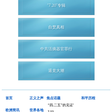
“7.20”专辑
自焚真相
中共活摘器官罪行
退党大潮
首页
正义之声
焦点话题
和平历程
“四.二五”的见证'
欧洲简讯
世界各地
7.20