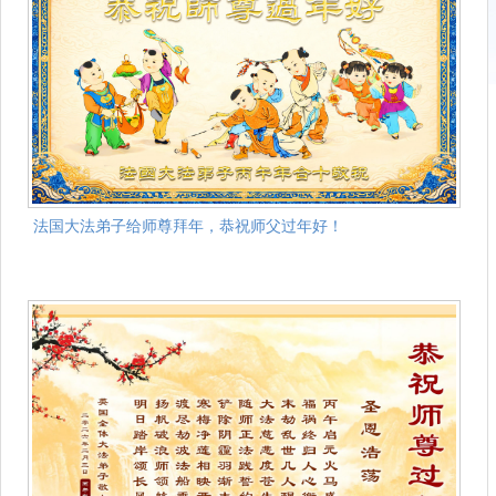
法国大法弟子给师尊拜年，恭祝师父过年好！