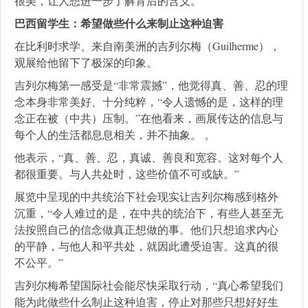
很美，让人想进一步了解背后的含义。”
巴西留学生：希望做些什么来制止这种迫害
在比利时求学、来自南美洲的吉列尔梅（Guilherme），
观展给他留下了极深的印象。
吉列尔梅第一感受是“非常震撼”，他觉得真、善、忍的理
念本身非常美好、十分纯粹，“令人遗憾的是，这样的理
念正在被（中共）压制。”在他看来，画展传达的信息与
每个人的生活都息息相关，并不抽象。 。
他表示，“真、善、忍，真诚、善良和宽容。这对每个人
都很重要。与人共处时，这些价值不可或缺。”
展览中呈现的中共统治下社会现实让吉列尔梅感到格外
沉重，“令人难过的是，在中共的统治下，有些人甚至无
法按照自己的信念做真正想做的事。他们只想追求内心
的平静，与他人和平共处，就因此遭受迫害。这真的很
不公平。”
吉列尔梅希望国际社会能尽快采取行动，“真心希望我们
能为此做些什么制止这种迫害，停止对那些只想好好生