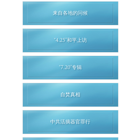
来自各地的问候
“4.25”和平上访
“7.20”专辑
自焚真相
中共活摘器官罪行