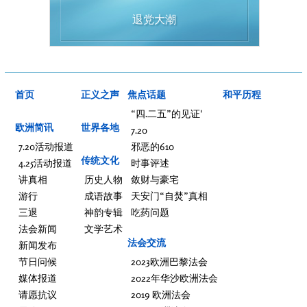
退党大潮
首页
正义之声
焦点话题
和平历程
“四.二五”的见证'
欧洲简讯
世界各地
7.20
7.20活动报道
邪恶的610
传统文化
4.25活动报道
时事评述
讲真相
历史人物
敛财与豪宅
游行
成语故事
天安门“自焚”真相
三退
神韵专辑
吃药问题
法会新闻
文学艺术
法会交流
新闻发布
节日问候
2023欧洲巴黎法会
媒体报道
2022年华沙欧洲法会
请愿抗议
2019 欧洲法会