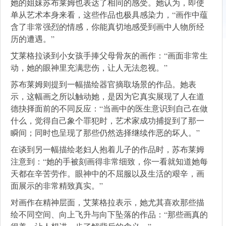
她的姐妹苏布莱姆也表达了相同的感受。她认为，即使
单从艺术本身来看，这些作品也极具感染力，“画作中蕴
含了非常强烈的情感，你能真切地感受到画中人物所经
历的遭遇。”
艾莱格拉谈到小女孩手捧父母骨灰的画作：“画面非常生
动，她的眼神里充满悲伤，让人无法忽视。”
苏布莱姆则提到一幅描绘器官摘取场景的作品。她表
示，这幅画之所以触动她，是因为它真实展现了人在道
德抉择面前的不同反应：“当画中的医生意识到自己在做
什么，觉得自己象个罪犯时，艺术家成功捕捉到了那一
瞬间；同时也呈现了那些仍然选择继续作恶的坏人。”
在谈到另一幅描绘老妇人抱着儿子的作品时，苏布莱姆
注意到：“她的手被刻画得非常细致，你一看就知道她每
天都在辛苦劳作。眼神中的不屈服以及生活的艰辛，画
面展示的非常精致真实。”
对画作在精神层面，艾莱格拉表示，她尤其喜欢那些描
绘不同空间、向上飞升与向下坠落的作品：“那些画真的