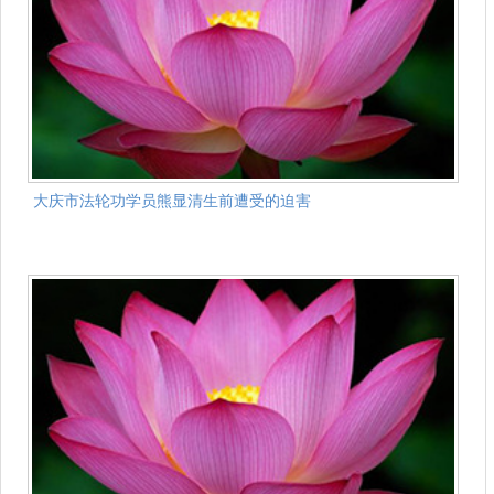
大庆市法轮功学员熊显清生前遭受的迫害