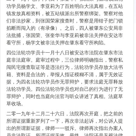
功学员杨学文、李亚莉为了百姓明白大法真相，在五站
镇发放真相资料，被五站镇派出所警察绑架。警察对他
们非法抄家，到张国荣家搜查时，警察是用钳子把门锁
掐断而闯入的（有录像）。之后，四人被肇东公安局非
法批捕，张国荣、张奎华与李亚莉被非法关押在安达市
看守所，杨学文被非法关押在肇东看守所构陷。
四位法轮功学员十一月十八日被安达市法院在肇东市法
庭非法庭审。庭审过程中，三位律师明确指出，警察私
闯民宅搜查取证等是违法行为，法轮功学员存放大法书
籍、资料是合法的，举报人指证模糊不清，属于无效证
据，为四名法轮功学员作无罪辩护，要求法庭无罪释放
法轮功学员。四位法轮功学员也对自己的行为进行了无
罪辩护，同时也当庭向法官与听众讲述了真相。法庭草
草收场。
二零一九年十二月二十六日，法院再次开庭，把之前的
所谓证据重新罗列了一下，再次非法起诉，对公诉人提
出的所谓新证据，律师一一驳斥。律师再次指出办案人
员非法取证，所谓证据无效。最终，法院还是无视法律