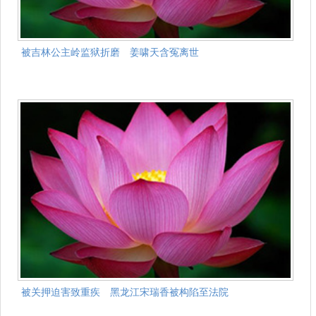
被吉林公主岭监狱折磨 姜啸天含冤离世
被关押迫害致重疾 黑龙江宋瑞香被构陷至法院