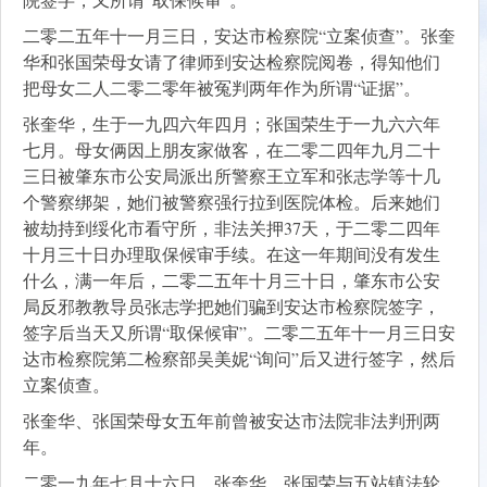
二零二五年十一月三日，安达市检察院“立案侦查”。张奎
华和张国荣母女请了律师到安达检察院阅卷，得知他们
把母女二人二零二零年被冤判两年作为所谓“证据”。
张奎华，生于一九四六年四月；张国荣生于一九六六年
七月。母女俩因上朋友家做客，在二零二四年九月二十
三日被肇东市公安局派出所警察王立军和张志学等十几
个警察绑架，她们被警察强行拉到医院体检。后来她们
被劫持到绥化市看守所，非法关押37天，于二零二四年
十月三十日办理取保候审手续。在这一年期间没有发生
什么，满一年后，二零二五年十月三十日，肇东市公安
局反邪教教导员张志学把她们骗到安达市检察院签字，
签字后当天又所谓“取保候审”。二零二五年十一月三日安
达市检察院第二检察部吴美妮“询问”后又进行签字，然后
立案侦查。
张奎华、张国荣母女五年前曾被安达市法院非法判刑两
年。
二零一九年七月十六日，张奎华、张国荣与五站镇法轮