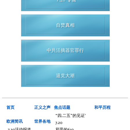
“7.20”专辑
自焚真相
中共活摘器官罪行
退党大潮
首页
正义之声
焦点话题
和平历程
“四.二五”的见证'
欧洲简讯
世界各地
7.20
7.20活动报道
邪恶的610