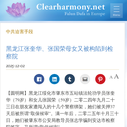
中共迫害手段
黑龙江张奎华、张国荣母女又被构陷到检
察院
2025-12-02
【圆明网】黑龙江绥化市肇东市五站镇法轮功学员张奎
华（79岁）和女儿张国荣（59岁）二零二四年九月二十
三日在朋友家遭闯入的十几个警察绑架，她们被关押37
天后被所谓“取保候审”。满一年后，二零二五年十月三十
日，她们被肇东市公安局教导员张志学骗到安达市检察
院签字，又所谓“取保候审”。