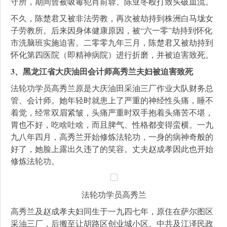
守所，期间曾被吸毒犯肖前蓉、陈亚冬殴打致头破血流。
不久，陈楚君又被非法劳教，再次被劫持到株洲白马垅女
子劳教所。后来因身体健康原因，被“六一零”劫持到怀化
市洗脑班实施迫害。二零零九年三月，陈楚君又被劫持到
怀化第四医院（即精神病院）进行折磨，并被迫害致死。
3、黑龙江省大庆油田会计师高秀兰夫妇被迫害致死
法轮功学员高秀兰原是大庆油田采油三厂作业大队财务总
管、会计师。她年轻时就患上了严重的神经性头痛，睡不
着觉，经常双眉紧皱，头痛严重时双手抱着头痛苦不堪，
胃也不好，吃啥吐啥，而且脾气、性格都变得蛮横。一九
九八年四月，高秀兰开始修炼法轮功，一身的病神奇般的
好了，她脸上露出久违了的笑容。丈夫赵成孝因此也开始
修炼法轮功。
法轮功学员高秀兰
高秀兰及赵成孝夫妇同生于一九四七年，原住在萨尔图区
采油三厂，后搬至让胡路区创业城小区。中共及江泽民政