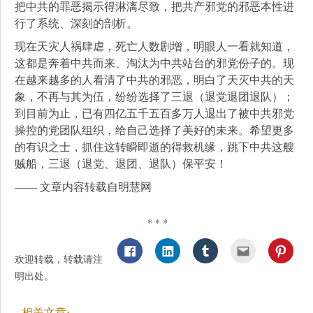
把中共的罪恶揭示得淋漓尽致，把共产邪党的邪恶本性进
行了系统、深刻的剖析。
现在天灾人祸肆虐，死亡人数剧增，明眼人一看就知道，
这都是奔着中共而来、淘汰为中共站台的邪党份子的。现
在越来越多的人看清了中共的邪恶，明白了天灭中共的天
象，不再与其为伍，纷纷选择了三退（退党退团退队）；
到目前为止，已有四亿五千五百多万人退出了被中共邪党
操控的党团队组织，给自己选择了美好的未来。希望更多
的有识之士，抓住这转瞬即逝的得救机缘，跳下中共这艘
贼船，三退（退党、退团、退队）保平安！
—— 文章内容转载自明慧网
* * *
欢迎转载，转载请注
明出处。
相关文章: