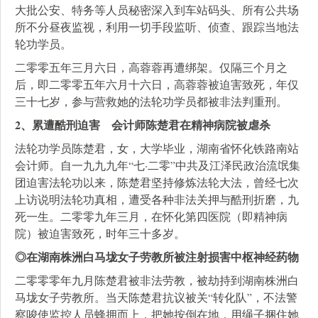
大批公安、特务等人员秘密深入到车站码头、所有公共场
所不分昼夜监视，利用一切手段监听、侦查、跟踪当地法
轮功学员。
二零零五年三月六日，高蓉蓉再遭绑架。仅隔三个月之
后，即二零零五年六月十六日，高蓉蓉被迫害致死，年仅
三十七岁，参与营救她的法轮功学员都被非法判重刑。
2、累遭酷刑迫害 会计师陈楚君在精神病院被虐杀
法轮功学员陈楚君，女，大学毕业，湖南省怀化铁路南站
会计师。自一九九九年“七·二零”中共及江泽民政治流氓集
团迫害法轮功以来，陈楚君坚持修炼法轮大法，曾经七次
上访说明法轮功真相，遭受各种非法关押与酷刑折磨，九
死一生。二零零九年三月，在怀化第四医院（即精神病
院）被迫害致死，时年三十多岁。
◎在湖南株洲白马垅女子劳教所被注射损害中枢神经药物
二零零零年九月陈楚君被非法劳教，被劫持到湖南株洲白
马垅女子劳教所。当天陈楚君抗议被关“转化队”，不法警
察唆使监控人员蜂拥而上，把她按倒在地，用绳子捆住她