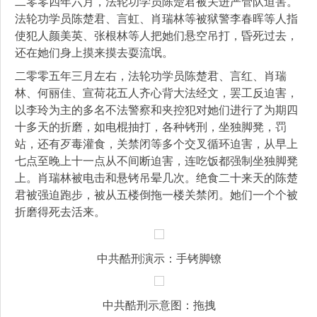
二零零四年六月，法轮功学员陈楚君被关进严管队迫害。
法轮功学员陈楚君、言虹、肖瑞林等被狱警李春晖等人指
使犯人颜美英、张根林等人把她们悬空吊打，昏死过去，
还在她们身上摸来摸去耍流氓。
二零零五年三月左右，法轮功学员陈楚君、言红、肖瑞
林、何丽佳、宣荷花五人齐心背大法经文，罢工反迫害，
以李玲为主的多名不法警察和夹控犯对她们进行了为期四
十多天的折磨，如电棍抽打，各种铐刑，坐独脚凳，罚
站，还有歹毒灌食，关禁闭等多个交叉循环迫害，从早上
七点至晚上十一点从不间断迫害，连吃饭都强制坐独脚凳
上。肖瑞林被电击和悬铐吊晕几次。绝食二十来天的陈楚
君被强迫跑步，被从五楼倒拖一楼关禁闭。她们一个个被
折磨得死去活来。
中共酷刑演示：手铐脚镣
中共酷刑示意图：拖拽