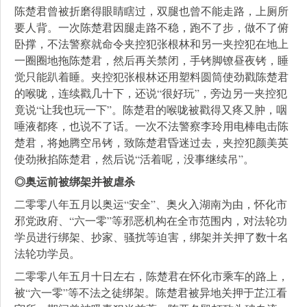
陈楚君曾被折磨得眼睛瞎过，双腿也曾不能走路，上厕所
要人背。一次陈楚君因腿走路不稳，跑不了步，做不了俯
卧撑，不法警察就命令夹控犯张根林和另一夹控犯在地上
一圈圈地拖陈楚君，然后再关禁闭，手铐脚镣昼夜铐，睡
觉只能趴着睡。夹控犯张根林还用塑料圆筒使劲戳陈楚君
的喉咙，连续戳几十下，还说“很好玩”，旁边另一夹控犯
竟说“让我也玩一下”。陈楚君的喉咙被戳得又疼又肿，咽
唾液都疼，也说不了话。一次不法警察李玲用电棒电击陈
楚君，将她腾空吊铐，致陈楚君昏迷过去，夹控犯颜美英
使劲揪掐陈楚君，然后说“活着呢，没事继续吊”。
◎奥运前被绑架并被虐杀
二零零八年五月以奥运“安全”、奥火入湖南为由，怀化市
邪党政府、“六一零”等邪恶机构在全市范围内，对法轮功
学员进行绑架、抄家、骚扰等迫害，绑架并关押了数十名
法轮功学员。
二零零八年五月十日左右，陈楚君在怀化市乘车的路上，
被“六一零”等不法之徒绑架。陈楚君被异地关押于芷江看