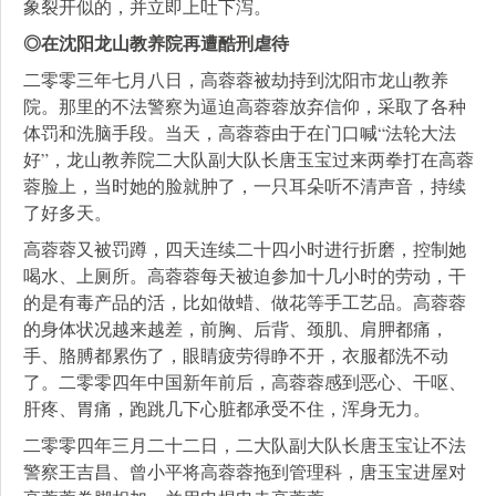
象裂开似的，并立即上吐下泻。
◎在沈阳龙山教养院再遭酷刑虐待
二零零三年七月八日，高蓉蓉被劫持到沈阳市龙山教养
院。那里的不法警察为逼迫高蓉蓉放弃信仰，采取了各种
体罚和洗脑手段。当天，高蓉蓉由于在门口喊“法轮大法
好”，龙山教养院二大队副大队长唐玉宝过来两拳打在高蓉
蓉脸上，当时她的脸就肿了，一只耳朵听不清声音，持续
了好多天。
高蓉蓉又被罚蹲，四天连续二十四小时进行折磨，控制她
喝水、上厕所。高蓉蓉每天被迫参加十几小时的劳动，干
的是有毒产品的活，比如做蜡、做花等手工艺品。高蓉蓉
的身体状况越来越差，前胸、后背、颈肌、肩胛都痛，
手、胳膊都累伤了，眼睛疲劳得睁不开，衣服都洗不动
了。二零零四年中国新年前后，高蓉蓉感到恶心、干呕、
肝疼、胃痛，跑跳几下心脏都承受不住，浑身无力。
二零零四年三月二十二日，二大队副大队长唐玉宝让不法
警察王吉昌、曾小平将高蓉蓉拖到管理科，唐玉宝进屋对