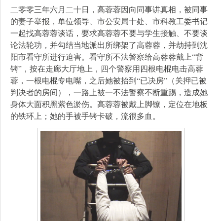
二零零三年六月二十日，高蓉蓉因向同事讲真相，被同事
的妻子举报，单位领导、市公安局十处、市科教工委书记
一起找高蓉蓉谈话，要求高蓉蓉不要与学生接触、不要谈
论法轮功，并勾结当地派出所绑架了高蓉蓉，并劫持到沈
阳市看守所进行迫害。看守所不法警察给高蓉蓉戴上“背
铐”，按在走廊大厅地上，四个警察用四根电棍电击高蓉
蓉，一根电棍专电嘴，之后她被抬到“已决房”（关押已被
判决者的房间），一路上被一不法警察不断重踢，造成她
身体大面积黑紫色淤伤。高蓉蓉被戴上脚镣，定位在地板
的铁环上；她的手被手铐卡破，流很多血。