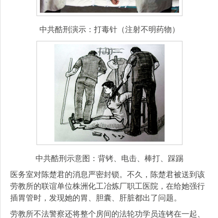
中共酷刑演示：打毒针（注射不明药物）
中共酷刑示意图：背铐、电击、棒打、踩踢
医务室对陈楚君的消息严密封锁。不久，陈楚君被送到该
劳教所的联谊单位株洲化工冶炼厂职工医院，在给她强行
插胃管时，发现她的胃、胆囊、肝脏都出了问题。
劳教所不法警察还将整个房间的法轮功学员连铐在一起、