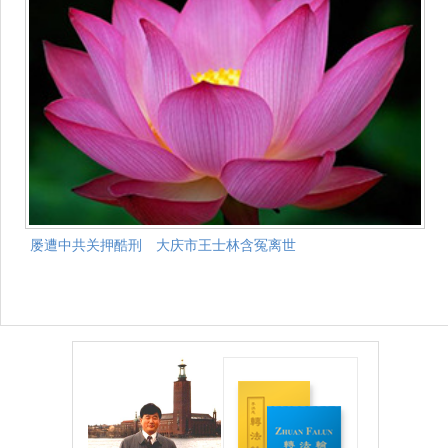
屡遭中共关押酷刑 大庆市王士林含冤离世