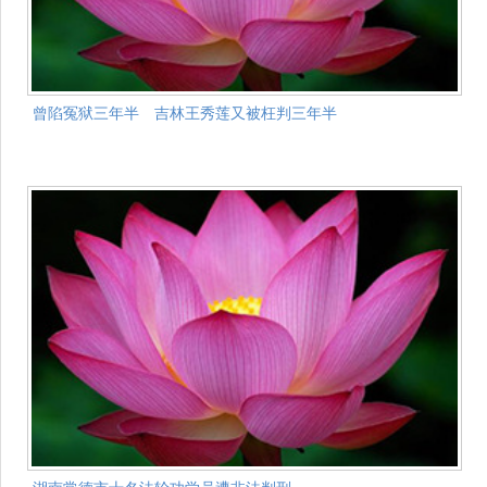
曾陷冤狱三年半 吉林王秀莲又被枉判三年半