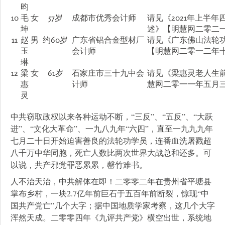
昀
10
毛
女
57岁
成都市优秀会计师
请见《2021年上半
坤
述》【明慧网二零二
11
赵
男
约60岁
广东省铝合金型材厂
请见《广东佛山法轮
玉
会计师
【明慧网二零一二年
琳
12
梁
女
61岁
石家庄市三十九中会
请见《梁惠灵老人生
惠
计师
慧网二零一一年五月
灵
中共窃取政权以来各种运动不断，“三反”、“五反”、“大跃
进”、“文化大革命”、一九八九年“六四”，直至一九九九年
七月二十日开始迫害善良的法轮功学员，连番血洗屠戮超
八千万中华同胞，死亡人数比两次世界大战总和还多。可
以说，共产邪党罪恶累累，罄竹难书。
人不治天治，中共解体在即！二零零二年在贵州省平塘县
掌布乡村，一块2.7亿年前巨石于五百年前断裂，惊现“中
国共产党亡”几个大字；据中国地质学家考察，这几个大字
浑然天成。二零零四年《九评共产党》横空出世，系统地