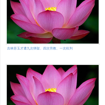
吉林苏玉才遭九次绑架、四次劳教、一次枉判