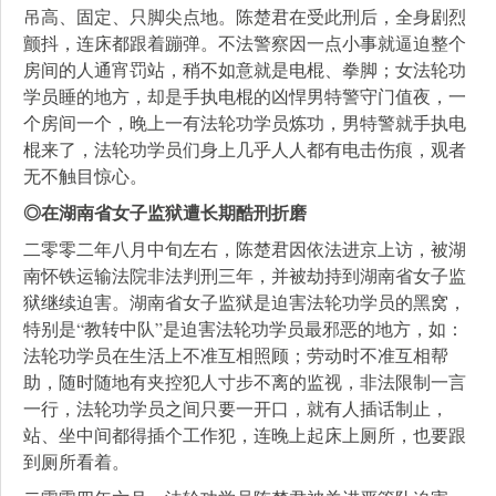
吊高、固定、只脚尖点地。陈楚君在受此刑后，全身剧烈
颤抖，连床都跟着蹦弹。不法警察因一点小事就逼迫整个
房间的人通宵罚站，稍不如意就是电棍、拳脚；女法轮功
学员睡的地方，却是手执电棍的凶悍男特警守门值夜，一
个房间一个，晚上一有法轮功学员炼功，男特警就手执电
棍来了，法轮功学员们身上几乎人人都有电击伤痕，观者
无不触目惊心。
◎在湖南省女子监狱遭长期酷刑折磨
二零零二年八月中旬左右，陈楚君因依法进京上访，被湖
南怀铁运输法院非法判刑三年，并被劫持到湖南省女子监
狱继续迫害。湖南省女子监狱是迫害法轮功学员的黑窝，
特别是“教转中队”是迫害法轮功学员最邪恶的地方，如：
法轮功学员在生活上不准互相照顾；劳动时不准互相帮
助，随时随地有夹控犯人寸步不离的监视，非法限制一言
一行，法轮功学员之间只要一开口，就有人插话制止，
站、坐中间都得插个工作犯，连晚上起床上厕所，也要跟
到厕所看着。