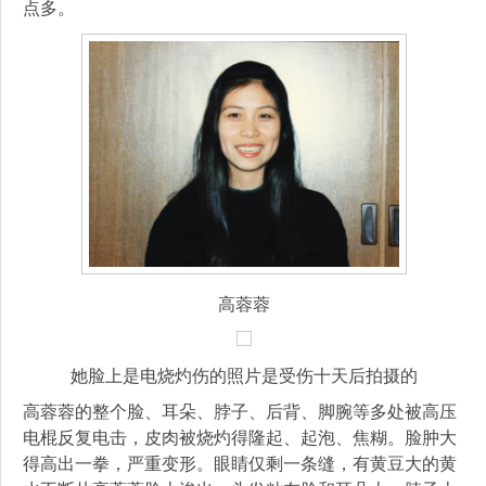
点多。
高蓉蓉
她脸上是电烧灼伤的照片是受伤十天后拍摄的
高蓉蓉的整个脸、耳朵、脖子、后背、脚腕等多处被高压
电棍反复电击，皮肉被烧灼得隆起、起泡、焦糊。脸肿大
得高出一拳，严重变形。眼睛仅剩一条缝，有黄豆大的黄