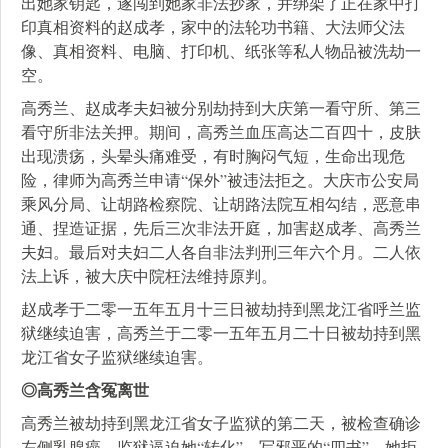
出她家钥匙，遂闯到她家非法抄家，并绑架了正在家中打
印真相资料的赵成孝，家中的法轮功书籍、大法师父法
像、真相资料、电脑、打印机、纸张等私人物品被洗劫一
空。
高秀兰、赵成孝夫妇被分别劫持到大庆第一看守所、第三
看守所非法关押。期间，高秀兰血压高达二百四十，皮肤
出现溃疡，头晕头痛难受，有时胸闷气短，生命出现危
险，律师为高秀兰申请“保外”被违法拒之。大庆市公安局
乘风分局、让胡路检察院、让胡路法院互相勾结，恶意串
通、捏造证据，先后三次非法开庭，加害赵成孝、高秀兰
夫妇。最后对夫妇二人各自非法判刑三年六个月。二人依
法上诉，被大庆中院枉法维持原判。
赵成孝于二零一五年五月十三日被劫持到黑龙江省呼兰监
狱继续迫害，高秀兰于二零一五年五月二十日被劫持到黑
龙江省女子监狱继续迫害。
◎高秀兰含冤离世
高秀兰被劫持到黑龙江省女子监狱的第二天，被检查确诊
左侧乳腺癌，监狱逼迫她“转化”、写邪恶的“四书”，她拒