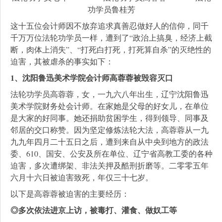
功学员鲁桂芳
这十五位会计师因不放弃追求真善忍做好人的信仰，同千
千万万位法轮功学员一样，遭到了“政治上搞臭，经济上截
断，肉体上消失”、“打死白打死，打死算自杀”的灭绝性的
迫害，其被虐杀的事实如下：
1、沈阳鲁迅美术学院会计师高蓉蓉被毁容灭口
法轮功学员高蓉蓉，女，一九六八年出生，辽宁沈阳鲁迅
美术学院财务处会计师。在家她是父母的好女儿，在单位
是大家的好同事。她还捐助贫困学生，得到领导、同事及
邻居的交口称赞。因为坚定修炼法轮大法，高蓉蓉从一九
九九年四月二十五日之后，遭到来自从中央到地方的政法
委、610、国安、公安及所在单位、辽宁省高教工委的各种
迫害，多次遭绑架、非法关押及酷刑折磨等。二零零五年
六月十六日被迫害致死，年仅三十七岁。
以下是高蓉蓉被迫害的主要经历：
◎多次依法进京上访，被毒打、灌食、做奴工等