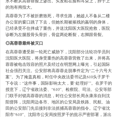
水不断从高蓉蓉脸上渗出。头发粘在脸和耳朵上，脖子上
的泡有拇指大。
高蓉蓉为了不被折磨致死，寻求生路，她趁人不备从二楼
办公室的窗口跳了下去，但她长期被摧残的羸弱的身体，
已经承受不住摔成了重伤，并送沈阳医大医院抢救，医院
诊断为左腿股骨头骨折，骨盆两处断裂，右脚跟骨裂。
◎高蓉蓉最终被灭口
在高蓉蓉遭受新一轮死亡威胁下，沈阳部分法轮功学员到
沈阳医大医院，将身受重伤的高蓉蓉营救了出来，并将高
蓉蓉被电击毁容的照片及经过在明慧网上曝光，引起国际
社会强烈关注。公安部将高蓉蓉走脱事件定为“二十六号大
案”。为了掩盖真相，时任中央政法委书记及610头子罗干
下令说：“这件事，国际影响太大，要‘处理好’”。在罗干的
授意下，辽宁省政法委、“610”、检察院、司法、公安等部
门联手封锁高蓉蓉的消息，时任公安部长周永康亲自到沈
阳督阵，沈阳周边各市、地区的公安局及铁路、民航、油
田的公安部门先后接到非法抓捕高蓉蓉的指令。辽宁省沈
阳市“610”、沈阳市公安局按照罗干的批示严密部署，派出