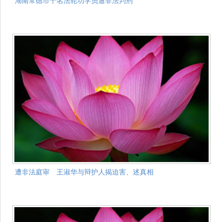
湖南常德市十名法轮功学员遭非法判刑
遭非法庭审 王淑华与辩护人揭迫害、述真相