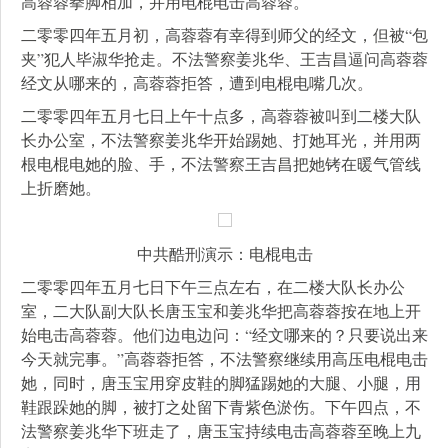
高蓉蓉拳脚相加，并用电棍电击高蓉蓉。
二零零四年五月初，高蓉蓉有幸得到师父的经文，但被“包
夹”犯人毕淑华抢走。不法警察姜兆华、王吉昌逼问高蓉蓉
经文从哪来的，高蓉蓉拒答，遭到电棍电嘴几次。
二零零四年五月七日上午十点多，高蓉蓉被叫到二楼大队
长办公室，不法警察姜兆华开始踢她、打她耳光，并用两
根电棍电她的脸、手，不法警察王吉昌把她铐在暖气管线
上折磨她。
中共酷刑演示：电棍电击
二零零四年五月七日下午三点左右，在二楼大队长办公
室，二大队副大队长唐玉宝和姜兆华把高蓉蓉按在地上开
始电击高蓉蓉。他们边电边问：“经文哪来的？只要说出来
今天就完事。”高蓉蓉拒答，不法警察继续用高压电棍电击
她，同时，唐玉宝用穿皮鞋的脚猛踢她的大腿、小腿，用
鞋跟跺她的脚，被打之处留下青紫色淤伤。下午四点，不
法警察姜兆华下班走了，唐玉宝持续电击高蓉蓉至晚上九