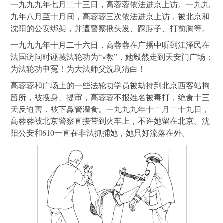
一九九九年七月二十三日，高蓉蓉依法进京上访。一九九
九年八月至十月间，高蓉蓉三次依法进京上访，被北京和
沈阳的公安绑架，并遭警察揪头发、踩脖子、打前胸等。
一九九九年十月二十六日，高蓉蓉在广播中听到江泽民在
法国访问时诬蔑法轮功为“×教”，她毅然走到天安门广场：
为法轮功申冤！为大法师父洗刷清白！
高蓉蓉和广场上的一些法轮功学员被劫持到北京西客站拘
留所，被搜身、提审，高蓉蓉不报姓名被毒打，绝食十三
天反迫害，被下鼻管灌食。一九九九年十二月二十九日，
高蓉蓉被北京警察直接带到火车上，不许她留在北京。沈
阳公安和610一直在非法抓捕她，她只好流落在外。