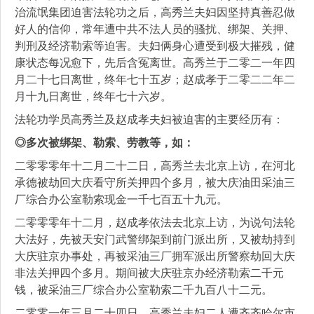
治流氓集团迫害法轮功之后，高秀兰夫妇因坚持真善忍做
好人的信仰，常年遭中共不法人员的骚扰、绑架、关押、
判刑及经济勒索等迫害。夫妇俩身心遭受到极大摧残，健
康状态每况愈下，先后含冤离世。高秀兰于二零二一年四
月二十七日离世，终年七十五岁；赵成孝于二零二二年二
月十九日离世，终年七十六岁。
法轮功学员高秀兰及赵成孝夫妇被迫害的主要经历有：
◎多次被绑架、勒索、劳教等，如：
二零零零年十二月二十二日，高秀兰去北京上访，在河北
承德被劫回大庆看守所关押四个多月，被大庆油田采油三
厂综合办公室勒索现金一千七百五十九元。
二零零零年十二月，赵成孝依法去北京上访，为说句法轮
大法好，先被天安门武警绑架到前门派出所，又被劫持到
大庆驻京办事处，再被采油三厂拥军派出所警察劫回大庆
非法关押四个多月。期间被大庆驻京办经济勒索二千元
钱，被采油三厂综合办公室勒索二千九百八十二元。
二零零一年三月二十四日，高秀兰夫妇二人遭齐齐哈尔市