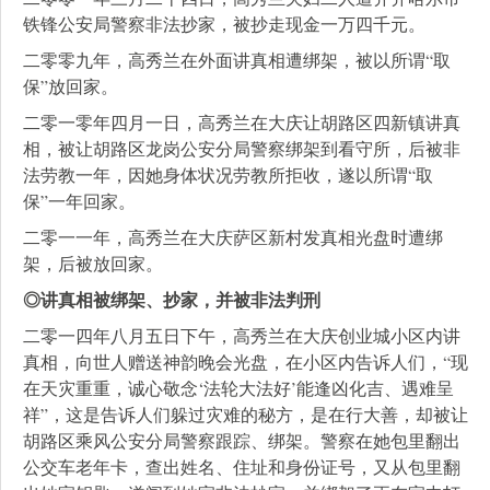
铁锋公安局警察非法抄家，被抄走现金一万四千元。
二零零九年，高秀兰在外面讲真相遭绑架，被以所谓“取
保”放回家。
二零一零年四月一日，高秀兰在大庆让胡路区四新镇讲真
相，被让胡路区龙岗公安分局警察绑架到看守所，后被非
法劳教一年，因她身体状况劳教所拒收，遂以所谓“取
保”一年回家。
二零一一年，高秀兰在大庆萨区新村发真相光盘时遭绑
架，后被放回家。
◎讲真相被绑架、抄家，并被非法判刑
二零一四年八月五日下午，高秀兰在大庆创业城小区内讲
真相，向世人赠送神韵晚会光盘，在小区内告诉人们，“现
在天灾重重，诚心敬念‘法轮大法好’能逢凶化吉、遇难呈
祥”，这是告诉人们躲过灾难的秘方，是在行大善，却被让
胡路区乘风公安分局警察跟踪、绑架。警察在她包里翻出
公交车老年卡，查出姓名、住址和身份证号，又从包里翻