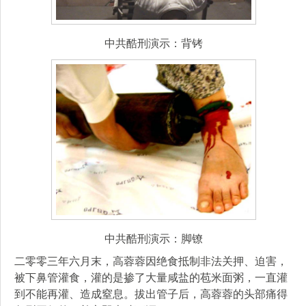
中共酷刑演示：背铐
中共酷刑演示：脚镣
二零零三年六月末，高蓉蓉因绝食抵制非法关押、迫害，
被下鼻管灌食，灌的是掺了大量咸盐的苞米面粥，一直灌
到不能再灌、造成窒息。拔出管子后，高蓉蓉的头部痛得