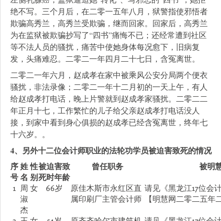
绝不写。三个月后，在二零一五年八月，狱警指使邪悟者
欺骗高秀兰，高秀兰受欺骗，继而回家。回家后，高秀兰
为在监狱被欺骗抄写了“四书”痛悔不已；还经常遭到社区
等不法人员的骚扰，痛苦中使她身体每况愈下，旧病复
发，头痛难忍。二零二一年四月二十七日，含冤离世。
二零二一年六月，赵成孝在家中被乘风公安分局两个便衣
骚扰，非法录像；二零二一年十二月初的一天上午，有人
给赵成孝打电话，晚上片警就到赵成孝家骚扰。二零二二
年正月十七，工作繁忙的儿子给父亲赵成孝打电话没人
接，到家中看到身心俱损的赵成孝已经含冤离世，终年七
十六岁。。
4、另外十二位会计师职业的法轮功学员被迫害致死的情况
序
姓
性
被迫害致
曾任职务
被明
号
名
别
死时年龄
1
周
女
66岁
原佳木斯市永红区直
请见《黑龙江17位会
淑
属印刷厂主管会计师
【明慧网二零二五年
杰
2
王
女
54岁
原齐齐哈尔市建筑机
请见《黑龙江17位会