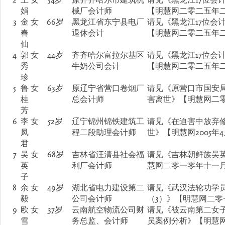
娟
械厂会计师
【明慧网二零二五年
3
金
女
66岁
黑龙江省东宁县电厂
请见《黑龙江17位会
春
退休会计
【明慧网二零二五年
仙
4
郭
女
44岁
齐齐哈尔富拉尔基区
请见《黑龙江17位会
秀
牛奶公司会计
【明慧网二零二五年
珍
5
鲁
女
63岁
原辽宁省营口卷烟厂
请见《原营口市国安
桂
总会计师
害离世》【明慧网二
芳
6
李
女
52岁
辽宁锦州锦铁建筑工
请见《在迫害中放弃修
凤
程二段助理会计师
世》【明慧网2005年
君
7
吴
女
68岁
吉林省汪清县社会福
请见《吉林朝鲜族吴
英
利厂会计师
慧网二零一零年十一
子
8
余
女
49岁
湖北省电力建设第二
请见《武汉法轮功学
毅
公司会计师
（3）》【明慧网二
9
欧
女
37岁
云南航空物流公司财
请见《被云南第二女
雪
务总监、会计师
员案例分析》【明慧