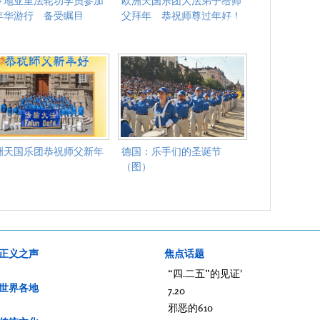
罗地亚里法轮功学员参加
欧洲天国乐团大法弟子给师
年华游行 备受瞩目
父拜年 恭祝师尊过年好！
洲天国乐团恭祝师父新年
德国：乐手们的圣诞节
！
（图）
正义之声
焦点话题
“四.二五”的见证'
世界各地
7.20
邪恶的610