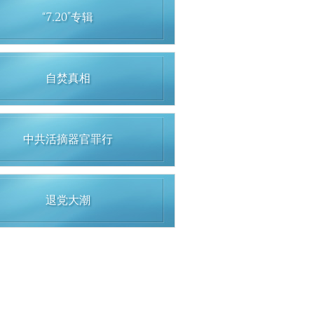
“7.20”专辑
自焚真相
中共活摘器官罪行
退党大潮