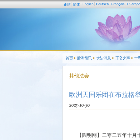
English
Deutsch
Français
Българ
正體
简体
首页
欧洲简讯
大陆消息
正义之声
世
其他法会
欧洲天国乐团在布拉格
2025-10-30
【圆明网】二零二五年十月