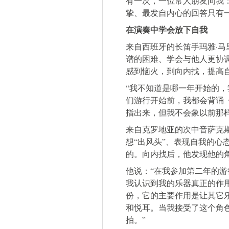
有一次，一位常人朋友问我：
挚、最发自内心的回答只有一
在演奏中学会放下自我
来自西班牙的长笛手玛雅·马里诺
谱的困难、学会与他人更协
感到恼火，到向内找，提高
“我不知道是哪一年开始的
们游行开始前，我都会背诵
指出来，但我不会象以前那
来自克罗地亚的次中音萨克斯手博尔
想“出风头”、表现自我的心
的。向内找后，他发现他的
他说：“在我参加第二年的
我认识到我的乐器真正的作
份，它的主要作用是让其它
和悦耳。当我接受了这个角
拍。”