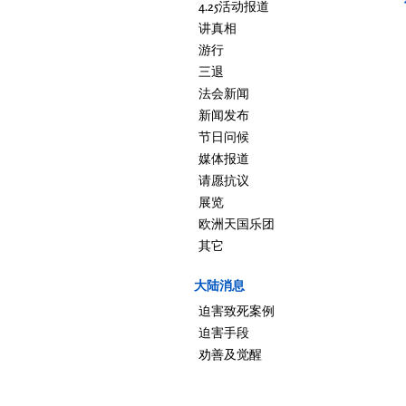
4.25活动报道
讲真相
游行
三退
法会新闻
新闻发布
节日问候
媒体报道
请愿抗议
展览
欧洲天国乐团
其它
大陆消息
迫害致死案例
迫害手段
劝善及觉醒