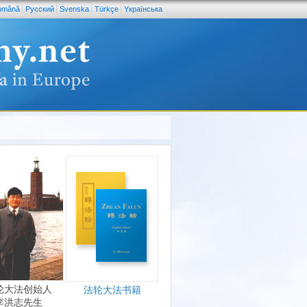
omână
Pусский
Svenska
Türkçe
Yкраїнська
轮大法创始人
法轮大法书籍
李洪志先生