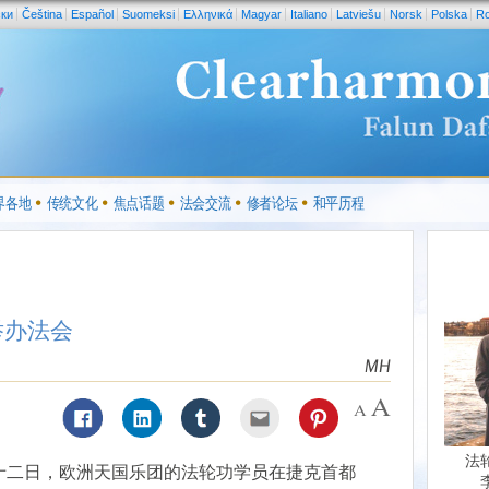
ски
Čeština
Español
Suomeksi
Ελληνικά
Magyar
Italiano
Latviešu
Norsk
Polska
R
界各地
传统文化
焦点话题
法会交流
修者论坛
和平历程
举办法会
MH
法
十二日，欧洲天国乐团的法轮功学员在捷克首都