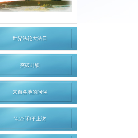
世界法轮大法日
突破封锁
来自各地的问候
“4.25”和平上访