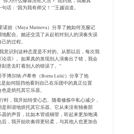
‘你为什么修炼法轮大法？’说到底，我最真
句话：‘因为我有师父！’”王越说道。
娃（Maya Marinova）分享了她如何克服记
调地配合。她还交流了从起初对别人的演奏失误
自己的过程。
，我意识到这种态度是不对的。从那以后，每次我
《论语》。如果真的发现别人演奏出了错，我会
样刻意去盯着别人的错误了。”
纳·卢希奇（Borna Lušić）分享了他
态是如何阻挡他看到自己在乐团中的真正位置
角色是烘托其它乐器。
游行时，我开始转变心态。随着修炼中私心减少，
用是和谐地烘托其它乐器。它从来没有独奏部
乐器的声音，比如木管或铜管，听起来更加饱满
色后，我开始吹奏得更轻柔，与其他人也更加合