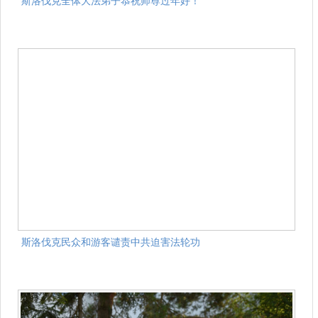
斯洛伐克全体大法弟子恭祝师尊过年好！
斯洛伐克民众和游客谴责中共迫害法轮功