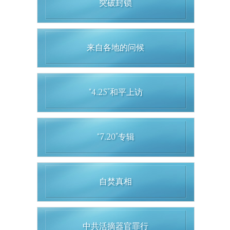
突破封锁
来自各地的问候
“4.25”和平上访
“7.20”专辑
自焚真相
中共活摘器官罪行