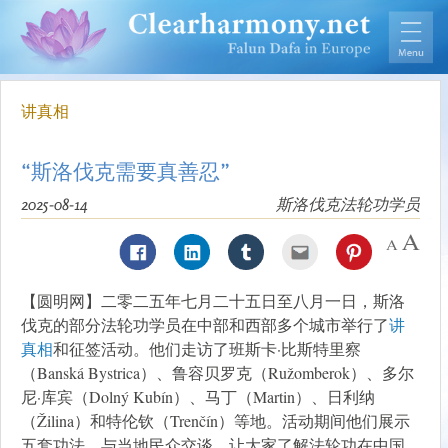
讲真相
“斯洛伐克需要真善忍”
2025-08-14
斯洛伐克法轮功学员
【圆明网】二零二五年七月二十五日至八月一日，斯洛
伐克的部分法轮功学员在中部和西部多个城市举行了
讲
真相
和征签活动。他们走访了班斯卡·比斯特里察
（Banská Bystrica）、鲁容贝罗克（Ružomberok）、多尔
尼·库宾（Dolný Kubín）、马丁（Martin）、日利纳
（Žilina）和特伦钦（Trenčín）等地。活动期间他们展示
五套功法，与当地民众交谈，让大家了解法轮功在中国