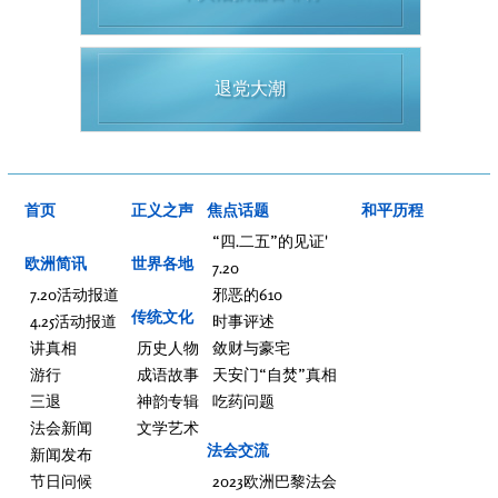
退党大潮
首页
正义之声
焦点话题
和平历程
“四.二五”的见证'
欧洲简讯
世界各地
7.20
7.20活动报道
邪恶的610
传统文化
4.25活动报道
时事评述
讲真相
历史人物
敛财与豪宅
游行
成语故事
天安门“自焚”真相
三退
神韵专辑
吃药问题
法会新闻
文学艺术
法会交流
新闻发布
节日问候
2023欧洲巴黎法会