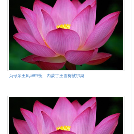
为母亲王凤华申冤 内蒙古王雪梅被绑架