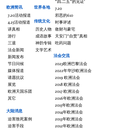
“四.二五”的见证'
欧洲简讯
世界各地
7.20
7.20活动报道
邪恶的610
传统文化
4.25活动报道
时事评述
讲真相
历史人物
敛财与豪宅
游行
成语故事
天安门“自焚”真相
三退
神韵专辑
吃药问题
法会新闻
文学艺术
法会交流
新闻发布
节日问候
2023欧洲巴黎法会
媒体报道
2022年华沙欧洲法会
请愿抗议
2019 欧洲法会
展览
2018 欧洲法会
欧洲天国乐团
2017 欧洲法会
其它
2016年欧洲法会
2015年欧洲法会
大陆消息
2014年欧洲法会
迫害致死案例
2013年欧洲法会
迫害手段
2012年欧洲法会