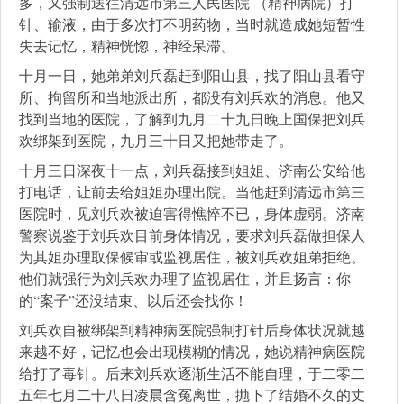
多，又强制送往清远市第三人民医院 （精神病院）打
针、输液，由于多次打不明药物，当时就造成她短暂性
失去记忆，精神恍惚，神经呆滞。
十月一日，她弟弟刘兵磊赶到阳山县，找了阳山县看守
所、拘留所和当地派出所，都没有刘兵欢的消息。他又
找到当地的医院，了解到九月二十九日晚上国保把刘兵
欢绑架到医院，九月三十日又把她带走了。
十月三日深夜十一点，刘兵磊接到姐姐、济南公安给他
打电话，让前去给姐姐办理出院。当他赶到清远市第三
医院时，见刘兵欢被迫害得憔悴不已，身体虚弱。济南
警察说鉴于刘兵欢目前身体情况，要求刘兵磊做担保人
为其姐办理取保候审或监视居住，被刘兵欢姐弟拒绝。
他们就强行为刘兵欢办理了监视居住，并且扬言：你
的“案子”还没结束、以后还会找你！
刘兵欢自被绑架到精神病医院强制打针后身体状况就越
来越不好，记忆也会出现模糊的情况，她说精神病医院
给打了毒针。后来刘兵欢逐渐生活不能自理，于二零二
五年七月二十八日凌晨含冤离世，抛下了结婚不久的丈