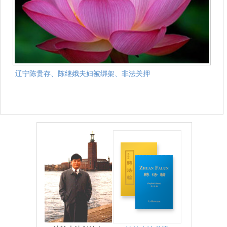
辽宁陈贵存、陈继娥夫妇被绑架、非法关押