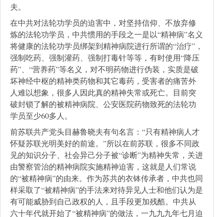
夫。
在中共对法轮功学员的迫害中，对坚持信仰、不放弃修
炼的法轮功学员，中共惯用的手段之一是以“精神病”名义
将健康的法轮功学员绑架到精神病院进行所谓的“治疗”，
强制吃药、强制灌药、强制打毒针等等，有时使用“降压
药”、“营养药”等名义，对不明药物进行伪装，实质是破
坏神经中枢的精神类药物和其它毒药，受害者的痛苦外
人难以想象，很多人因此真的精神失常或死亡。目前突
破封锁了解的被精神病院、公安医院药物致死的法轮功
学员至少60多人。
前苏联共产党头目赫鲁晓夫有句名言：“只有精神病人才
怀疑苏联光明美好的前途。”所以在前苏联，很多不同政
见的知识分子、社会异己分子被“诊断”为精神失常，关进
由警察管治的精神病院实施精神迫害，这就是人们常说
的“被精神病”的由来。作为苏共的衣钵传承者，中共也同
样采取了“被精神病”的手法来对待异见人士和他们认为是
有可能威胁到自己政权的人，且手段更加残酷。中共从
六十年代就开始了“被精神病”的做法，一九九九年七月迫