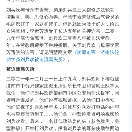
刘兵欢与母亲李素芳、弟弟刘兵磊三人都修炼法轮功，
按照真、善、忍修心向善。母亲李素芳修炼后气管炎的
毛病都好了，家庭和睦了。但是就因为做个好人，给民
众讲真相，李素芳遭受了长达五年的关押迫害，二零一
九年年底含冤离世。刘兵欢二零零八年被非法劳教一
年，在劳教所遭受了种种折磨。关于刘兵欢与母亲李素
芳遭受的迫害，请见明慧网文章
《屡遭迫害 济南法轮
功学员刘兵欢被迫流离失所》
。
被迫流离失所
二零二一年十二月三十日上午九点，刘兵欢刚下楼就被
济南市中分局魏家庄派出所副所长李卫和警察王队等人
截住，他们把刘兵欢绑架到市中区公安局非法提审，问
资料是谁发的，他们说有视频证据。从他们口中得知，
他们监视了刘兵欢半年多，同修与刘兵欢打电话的内容
也被警察监听到了……他们拿一些监控发资料的视频给
刘兵欢看。后来，一名疑似政法委的头（肤色黝黑，身
型胖硕）开始打刘兵欢，揪着刘兵欢的耳朵使劲往两边