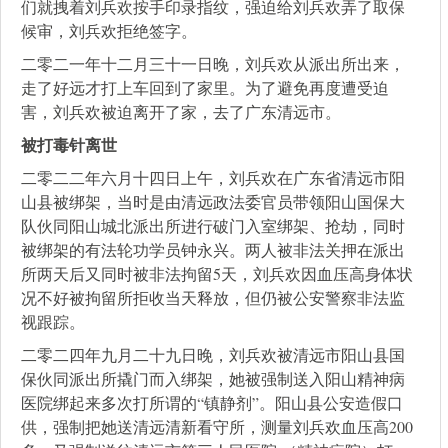
们就拽着刘兵欢按手印录指纹，强迫给刘兵欢弄了取保
候审，刘兵欢拒绝签字。
二零二一年十二月三十一日晚，刘兵欢从派出所出来，
走了好远才打上车回到了家里。为了避免再度遭受迫
害，刘兵欢被迫离开了家，去了广东清远市。
被打毒针离世
二零二二年六月十四日上午，刘兵欢在广东省清远市阳
山县被绑架，当时是由清远政法委官员带领阳山国保大
队伙同阳山城北派出所进行破门入室绑架、抢劫，同时
被绑架的有法轮功学员钟永兴。两人被非法关押在派出
所两天后又同时被非法拘留5天，刘兵欢因血压高身体状
况不好被拘留所拒收当天释放，但仍被公安警察非法监
视跟踪。
二零二四年九月二十九日晚，刘兵欢被清远市阳山县国
保伙同派出所撬门而入绑架，她被强制送入阳山精神病
医院绑起来多次打所谓的“镇静剂”。阳山县公安造假口
供，强制把她送清远清新看守所，测量刘兵欢血压高200