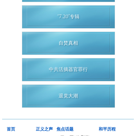
“7.20”专辑
自焚真相
中共活摘器官罪行
退党大潮
首页
正义之声
焦点话题
和平历程