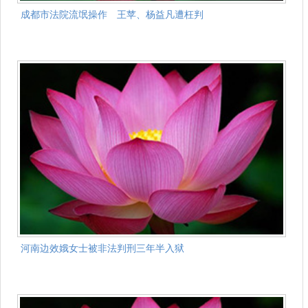
成都市法院流氓操作 王苹、杨益凡遭枉判
河南边效娥女士被非法判刑三年半入狱