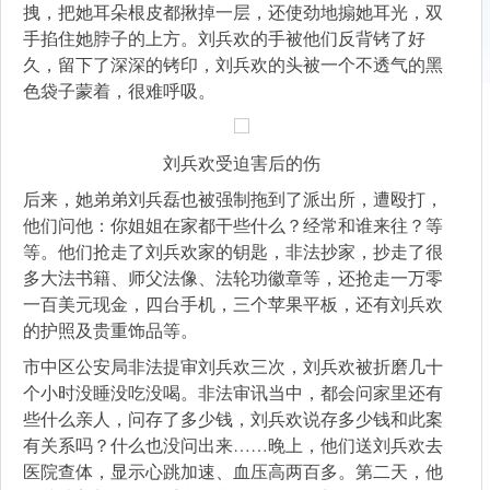
拽，把她耳朵根皮都揪掉一层，还使劲地搧她耳光，双
手掐住她脖子的上方。刘兵欢的手被他们反背铐了好
久，留下了深深的铐印，刘兵欢的头被一个不透气的黑
色袋子蒙着，很难呼吸。
刘兵欢受迫害后的伤
后来，她弟弟刘兵磊也被强制拖到了派出所，遭殴打，
他们问他：你姐姐在家都干些什么？经常和谁来往？等
等。他们抢走了刘兵欢家的钥匙，非法抄家，抄走了很
多大法书籍、师父法像、法轮功徽章等，还抢走一万零
一百美元现金，四台手机，三个苹果平板，还有刘兵欢
的护照及贵重饰品等。
市中区公安局非法提审刘兵欢三次，刘兵欢被折磨几十
个小时没睡没吃没喝。非法审讯当中，都会问家里还有
些什么亲人，问存了多少钱，刘兵欢说存多少钱和此案
有关系吗？什么也没问出来……晚上，他们送刘兵欢去
医院查体，显示心跳加速、血压高两百多。第二天，他