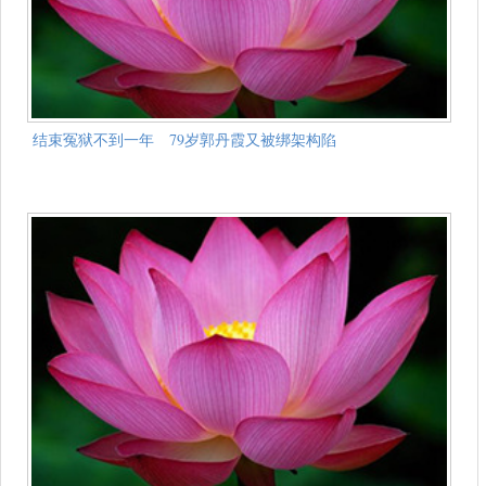
结束冤狱不到一年 79岁郭丹霞又被绑架构陷