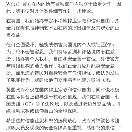
Wales）警方在内的所有警察部门均独立于政府运作，因
此，我不便对具体案件细节作进一步评论。
在英国，我们始终坚定不移地捍卫宗教和信仰自由，并
全力保障包括神韵艺术团在内的演出团体及其观众的正
当权益。
任何企图恐吓、骚扰或伤害英国境内个人或社区的行
为，绝不会被容忍。我们持续监测和评估境内潜在威
胁，始终将个人权利、自由和安全置于首位。凭借警方
与情报机构的通力合作，我们正全力应对此类安全威
胁。如果您的选民对自身安全有任何担忧，或认为发生
了犯罪行为，我建议他们立即与当地警方取得联系。
英国政府不仅在国内捍卫宗教和信仰自由，同时也积极
在国际舞台上倡导这一核心价值观。我们在联合国、七
国集团（G7）等多边论坛，以及通过双边外交互动，持
续推动宗教或信仰自由的全球保障。
希望这封信能让您和您的选民放心，政府对神韵艺术团
演职人员及观众的安全保障高度重视。感谢您的来信。”