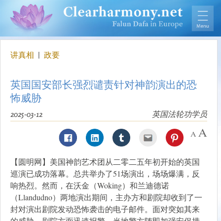
讲真相
|
政要
英国国安部长强烈谴责针对神韵演出的恐
怖威胁
2025-03-12
英国法轮功学员
【圆明网】美国神韵艺术团从二零二五年初开始的英国
巡演已成功落幕。总共举办了51场演出，场场爆满，反
响热烈。然而，在沃金（Woking）和兰迪德诺
（Llandudno）两地演出期间，主办方和剧院却收到了一
封对演出剧院发动恐怖袭击的电子邮件。面对突如其来
的威胁，剧院方面迅速报警，当地警方随即加强安保措