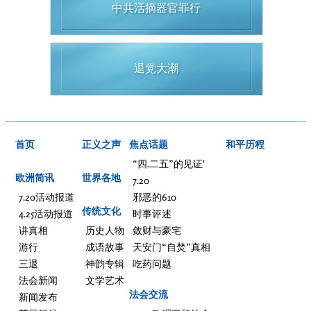
中共活摘器官罪行
退党大潮
首页
正义之声
焦点话题
和平历程
“四.二五”的见证'
欧洲简讯
世界各地
7.20
7.20活动报道
邪恶的610
传统文化
4.25活动报道
时事评述
讲真相
历史人物
敛财与豪宅
游行
成语故事
天安门“自焚”真相
三退
神韵专辑
吃药问题
法会新闻
文学艺术
法会交流
新闻发布