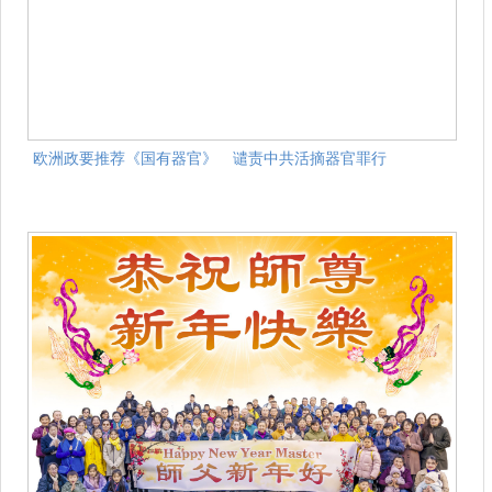
欧洲政要推荐《国有器官》 谴责中共活摘器官罪行