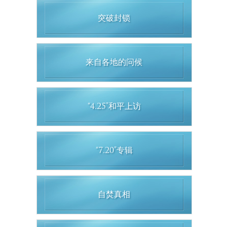
突破封锁
来自各地的问候
“4.25”和平上访
“7.20”专辑
自焚真相