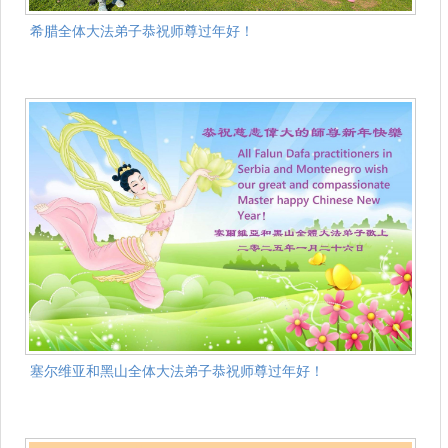
希腊全体大法弟子恭祝师尊过年好！
塞尔维亚和黑山全体大法弟子恭祝师尊过年好！