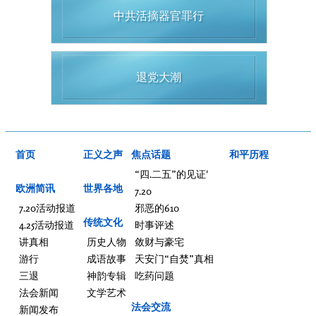
中共活摘器官罪行
退党大潮
首页
正义之声
焦点话题
和平历程
“四.二五”的见证'
欧洲简讯
世界各地
7.20
7.20活动报道
邪恶的610
传统文化
4.25活动报道
时事评述
讲真相
历史人物
敛财与豪宅
游行
成语故事
天安门“自焚”真相
三退
神韵专辑
吃药问题
法会新闻
文学艺术
法会交流
新闻发布