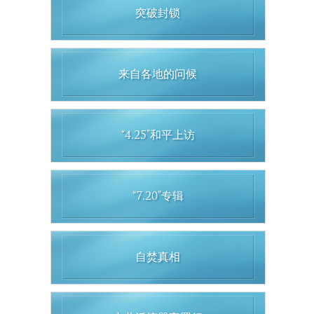
突破封锁
来自各地的问候
“4.25”和平上访
“7.20”专辑
自焚真相