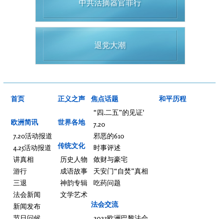
中共活摘器官罪行
退党大潮
首页
正义之声
焦点话题
和平历程
“四.二五”的见证'
欧洲简讯
世界各地
7.20
7.20活动报道
邪恶的610
传统文化
4.25活动报道
时事评述
讲真相
历史人物
敛财与豪宅
游行
成语故事
天安门“自焚”真相
三退
神韵专辑
吃药问题
法会新闻
文学艺术
法会交流
新闻发布
节日问候
2023欧洲巴黎法会