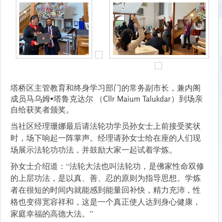
塔桥区主管教育和终身学习部门的常务副市长，兼内阁
成员马乌姆•塔鲁克达尔 （Cllr Maium Talukdar）到场亲
自给获奖者颁奖。
当社区经理珊娜最后请法轮功学员孙女士上前接受奖状
时，场下响起一阵掌声。经理请孙女士给在座的人们现
场展示法轮功功法，并鼓励大家一起试着学炼。
孙女士介绍道：“法轮大法也叫法轮功，是佛家性命双修
的上层功法，是以真、善、忍的原则为指导思想。学炼
者在很短的时间内就能感到能量回补快，精力充沛，性
格也变得宽容祥和，这是一个真正使人达到身心健康，
家庭幸福的高德大法。”