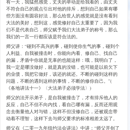
有一天，我猛然感觉，丈夫的举动是给我看的，由丈夫
不符合自己的观点引出对他的排斥，想到自己如果有哪
些方面没有圆容好法，那么给世人的感觉就是没有看到
大法的美好，想到这，感觉修好自己太重要了，因为我
们不是代表自己，师父赋予我们大法弟子的称号，那么
我们的一言一行都应该是符合法的。
师父讲：“碰到不高兴的事，碰到使你生气的事，碰到个
人利益、自我被撞击时，你能向内看、修自己、找自己
的漏，矛盾中你就是无辜的也能这样：哦，我明白了，
我一定是哪没做好，就是真的没错，也可能是以前欠下
的业债，我把它做好，该还的就还。不断的碰到这样的
问题，不断的遇到这样的事情，不断的修你自己。”(
《各地讲法十一》〈大法弟子必须学法〉)
师父的法开示弟子，是自我被撞击了，才有排斥他人的
反应，自己不但不向内找，看自己哪有漏，反而还用观
念去衡量他人对与错，这样不但没修自己，还被观念带
动着不理智，这样下去与师父要求的标准相差太远了。
师父在《二零一九年纽约法会讲法》中讲：“师父开创了