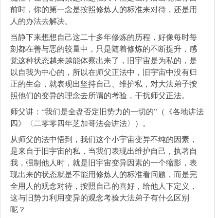
前时，你的第一念是按照修炼人的标准来对待，还是用
人的办法去解决。
当静下来想想自己这二十多年修炼的历程，好像每时每
刻都在善与恶的较量中，只是随着修炼的不断提升，感
觉这种状态越来越能体察出来了，旧宇宙是为私的，是
以自我为中心的，所以在师父正法中，旧宇宙中没有归
正的生命，就表现出坚持自己、维护私，对大法弟子按
照他们的变异的理念去所谓的考验，干扰师父正法。
师父讲：“我们是全盘否定旧势力的一切的”（《各地讲法
四》〈二零零四年芝加哥法会讲法〉）。
从师父的法中悟到，我们这个小宇宙变异不纯的因素，
是来自于旧宇宙的私，当我们表现出维护自己，执著自
我，强制他人时，就是旧宇宙变异因素的一个缩影，表
现出来的状态就是不能用修炼人的标准看问题，而是完
全用人的观念对待，按照自己的喜好，给他人下定义，
这与旧势力利用变异的观念考验大法弟子有什么区别
呢？