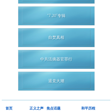
“7.20”专辑
自焚真相
中共活摘器官罪行
退党大潮
首页
正义之声
焦点话题
和平历程