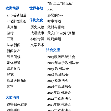
“四.二五”的见证'
欧洲简讯
世界各地
7.20
7.20活动报道
邪恶的610
传统文化
4.25活动报道
时事评述
讲真相
历史人物
敛财与豪宅
游行
成语故事
天安门“自焚”真相
三退
神韵专辑
吃药问题
法会新闻
文学艺术
法会交流
新闻发布
节日问候
2023欧洲巴黎法会
媒体报道
2022年华沙欧洲法会
请愿抗议
2019 欧洲法会
展览
2018 欧洲法会
欧洲天国乐团
2017 欧洲法会
其它
2016年欧洲法会
2015年欧洲法会
大陆消息
2014年欧洲法会
迫害致死案例
2013年欧洲法会
迫害手段
2012年欧洲法会