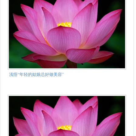
浅悟“年轻的姑娘总好做美容”