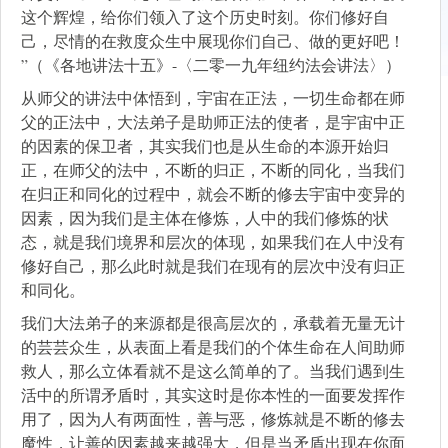
这个辉煌，给你们领入了这个历史时刻。你们修好自
己，尽情的在救度众生中展现你们自己、做的更好吧！
”（《各地讲法十五》-〈二零一九年纽约法会讲法〉）
从师父的讲法中体悟到，宇宙在正法，一切生命都在师
父的正法中，大法弟子是助师正法的使者，是宇宙中正
的因素的保卫者，其实我们也是从生命的本源开始归
正，在师父的法中，不断的归正，不断的同化，当我们
在归正和同化的过程中，就会不断的修去宇宙中变异的
因素，因为我们是主体在修炼，人中的我们修炼的状
态，就是我们境界和层次的体现，如果我们在人中没有
修好自己，那么此时就是我们在现有的层次中没有归正
和同化。
我们大法弟子的来源都是很高层次的，承载着无量无计
的芸芸众生，从表面上看是我们的个体生命在人间助师
救人，那么立体看就不是这么简单的了。当我们遇到生
活中的所谓矛盾时，其实这时是你本性的一面要发挥作
用了，因为人有两面性，善与恶，修炼就是不断的修去
魔性，让善的因素越来越强大，但是当矛盾出现在你面