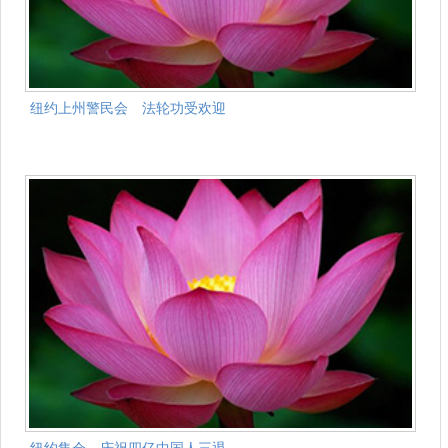
纽约上州警民会 法轮功受欢迎
纽约集会 庆祝四亿中国人三退