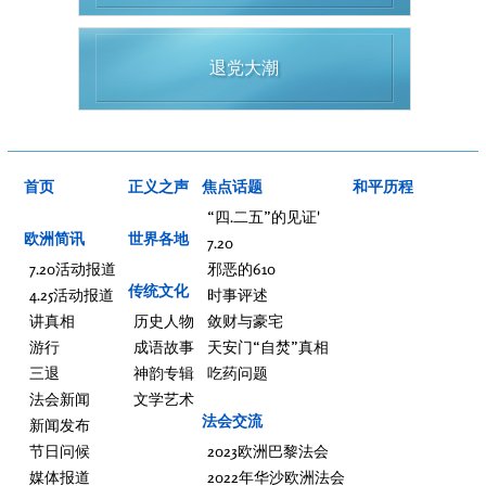
退党大潮
首页
正义之声
焦点话题
和平历程
“四.二五”的见证'
欧洲简讯
世界各地
7.20
7.20活动报道
邪恶的610
传统文化
4.25活动报道
时事评述
讲真相
历史人物
敛财与豪宅
游行
成语故事
天安门“自焚”真相
三退
神韵专辑
吃药问题
法会新闻
文学艺术
法会交流
新闻发布
节日问候
2023欧洲巴黎法会
媒体报道
2022年华沙欧洲法会