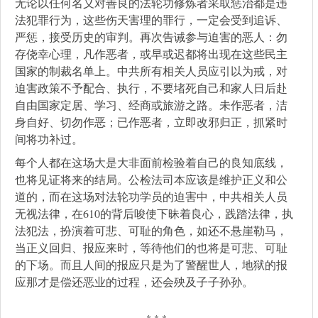
无论以任何名义对善良的法轮功修炼者采取惩治都是违
法犯罪行为，这些伤天害理的罪行，一定会受到追诉、
严惩，接受历史的审判。再次告诫参与迫害的恶人：勿
存侥幸心理，凡作恶者，或早或迟都将出现在这些民主
国家的制裁名单上。中共所有相关人员应引以为戒，对
迫害政策不予配合、执行，不要堵死自己和家人日后赴
自由国家定居、学习、经商或旅游之路。未作恶者，洁
身自好、切勿作恶；已作恶者，立即改邪归正，抓紧时
间将功补过。
每个人都在这场大是大非面前检验着自己的良知底线，
也将见证将来的结局。公检法司本应该是维护正义和公
道的，而在这场对法轮功学员的迫害中，中共相关人员
无视法律，在610的背后唆使下昧着良心，践踏法律，执
法犯法，扮演着可悲、可耻的角色，如还不悬崖勒马，
当正义回归、报应来时，等待他们的也将是可悲、可耻
的下场。而且人间的报应只是为了警醒世人，地狱的报
应那才是偿还恶业的过程，还会殃及子子孙孙。