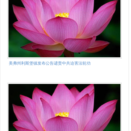
美弗州利斯堡镇发布公告谴责中共迫害法轮功