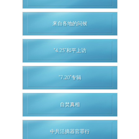
来自各地的问候
“4.25”和平上访
“7.20”专辑
自焚真相
中共活摘器官罪行