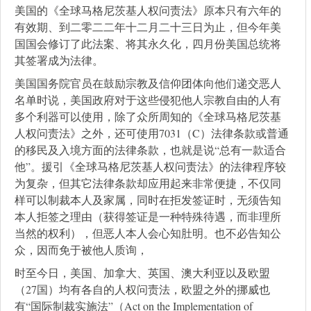
美国的《全球马格尼茨基人权问责法》原本只有六年的
有效期、到二零二二年十二月二十三日为止，但今年美
国国会修订了此法案、将其永久化，四月份美国总统将
其签署成为法律。
美国国务院官员在鼓励宗教及信仰团体向他们递交恶人
名单时说，美国政府对于这些侵犯他人宗教自由的人有
多个利器可以使用，除了众所周知的《全球马格尼茨基
人权问责法》之外，还可使用7031（C）法律条款或普通
的移民及入境方面的法律条款，也就是说“总有一款适合
他”。援引《全球马格尼茨基人权问责法》的法律程序较
为复杂，但其它法律条款却应用起来非常便捷，不仅同
样可以制裁本人及家属，同时在拒发签证时，无须告知
本人拒签之理由（获得签证是一种特殊待遇，而非理所
当然的权利），但恶人本人会心知肚明。也不必告知公
众，因而免于被他人质询，
时至今日，美国、加拿大、英国、澳大利亚以及欧盟
（27国）均有各自的人权问责法，欧盟之外的挪威也
有“国际制裁实施法”（Act on the Implementation of