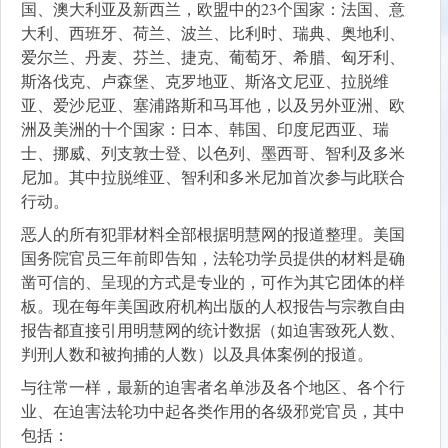
国、澳大利亚及新西兰，欧盟中的23个国家：法国、意
大利、西班牙、荷兰、波兰、比利时、瑞典、奥地利、
爱尔兰、丹麦、芬兰、捷克、葡萄牙、希腊、匈牙利、
斯洛伐克、卢森堡、克罗地亚、斯洛文尼亚、拉脱维
亚、爱沙尼亚、塞浦路斯和马耳他，以及另外亚洲、欧
洲及美洲的十个国家：日本、韩国、印度尼西亚、瑞
士、挪威、列支敦士登、以色列、墨西哥、智利及多米
尼加。其中拉脱维亚、智利和多米尼加首次参与此联合
行动。
恶人的所有犯罪材料全部根据明慧网的报道整理。美国
国务院官员三年前即告知，法轮功学员提供的材料是确
凿可信的、呈现的方式是专业的，可作为其它团体的样
板。现在每年美国政府机构出版的人权报告与宗教自由
报告都直接引用明慧网的统计数据（如迫害致死人数、
判刑人数和被拘捕的人数）以及具体案例的报道。
与往常一样，最新的迫害者名单涉及各个地区、各个行
业、在迫害法轮功中起各类作用的各级邪党官员，其中
包括：