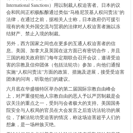
International Sanctions）用以制裁人权迫害者。日本的议
会和民间正积极酝酿通过类似“马格尼茨基人权问责法”的
法律，在通过之前，据相关人士称，日本政府仍可援引
现有的有关外国交流与贸易的法律对人权迫害者施以冻
结财产、禁止入境的制裁。
另外，西方国家之间也在更多的互通人权迫害者的信
息。美国、加拿大及英国在这方面已有密切合作，并且
三国的相关政府部门每年定期联合召开会议，邀请受迫
害的宗教及信仰团体（包括法轮功）参加，向他们通报
实施“人权问责法”方面的政策、措施及进展，接受受迫害
团体的问询，听取他们的建议。
六月底在华盛顿特区举办的第二届国际宗教自由峰会
上，对严重侵犯他人宗教自由的恶人予以严厉制裁是会
议关注的重点之一，受到与会者极大的支持。美国国务
院安全与人权局的官员在大会发言之后造访法轮功的展
位，了解法轮功受迫害的情况，称这场迫害超乎人们的
想象，是一场种族灭绝。