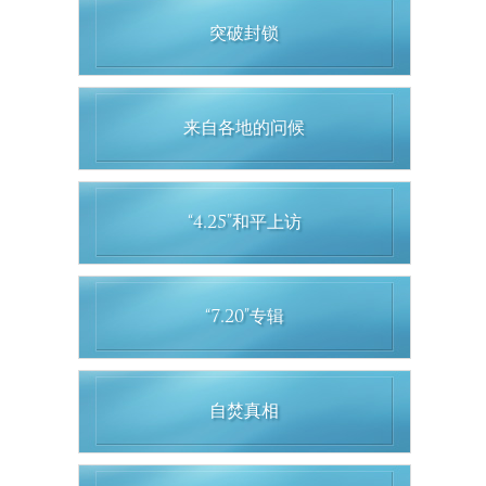
突破封锁
来自各地的问候
“4.25”和平上访
“7.20”专辑
自焚真相