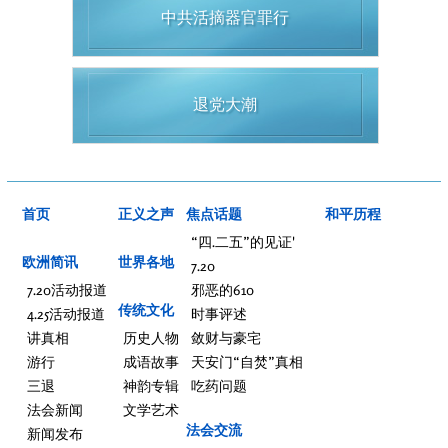
中共活摘器官罪行
退党大潮
首页
正义之声
焦点话题
和平历程
“四.二五”的见证'
欧洲简讯
世界各地
7.20
7.20活动报道
邪恶的610
传统文化
4.25活动报道
时事评述
讲真相
历史人物
敛财与豪宅
游行
成语故事
天安门“自焚”真相
三退
神韵专辑
吃药问题
法会新闻
文学艺术
法会交流
新闻发布