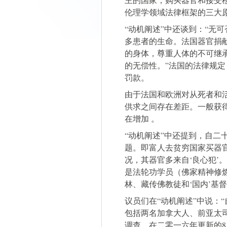
伦理学领域法律框架的三大
“动机阐述”中还谈到：“无
多患者的生命。法国器官捐
的身体，尊重人体的不可继
的无偿性。”法国的法律规
罚款。
由于法国和欧洲对从死者和
供求之间存在差距。一般获
在增加 。
“动机阐述”中还提到，自二
题。即富人去贫穷国家买器官
况，其器官多来自‘良心犯’。
是法轮功学员（佛家精神修
林、藏传佛教徒和‘国内’基督
议员们在“动机阐述”中说：
包括两名加拿大人、前亚太司
调查。在二零一六年更新的8