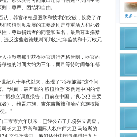
原则：尊严、团结和自由。
更多 ...
可否认，器官移植是医学和技术的突破，挽救了许
献和移植制度发展的主要原则是尊重活人和死者
承性，尊重捐赠者的同意和匿名，最后尊重捐赠
定，违反这些道德规则可判处七年监禁和十万欧元
活人捐献者那里获得器官进行严格管制，器官的
得移植的时间大约为三年，而且等待时间每年都
十世纪八十年代以来，出现了“移植旅游”这个问
。“然而，最严重的‘移植旅游’案例是中国的情
” “据独立调查报告，目前在中国，‘良心犯’主要
炼者）、维吾尔族、吉尔吉斯族和哈萨克族穆斯
徒。”
“自二零零六年以来，已经公布了几份独立调查，
司长大卫·乔高和国际人权律师大卫·马塔斯的
17页文件报告中，他们估计中国每年进行九万