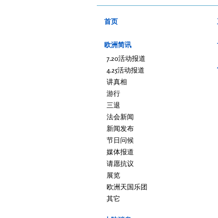
首页
欧洲简讯
7.20活动报道
4.25活动报道
讲真相
游行
三退
法会新闻
新闻发布
节日问候
媒体报道
请愿抗议
展览
欧洲天国乐团
其它