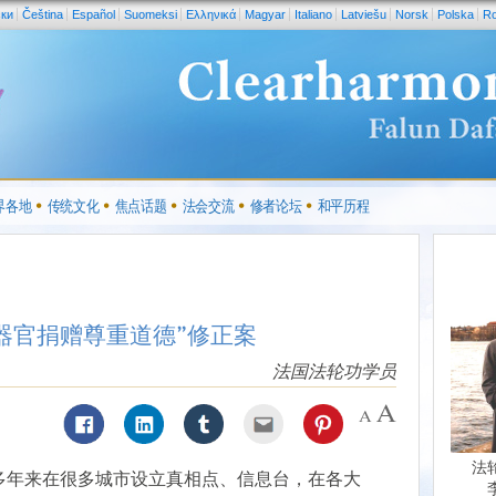
ски
Čeština
Español
Suomeksi
Ελληνικά
Magyar
Italiano
Latviešu
Norsk
Polska
R
界各地
传统文化
焦点话题
法会交流
修者论坛
和平历程
保器官捐赠尊重道德”修正案
法国法轮功学员
法
多年来在很多城市设立真相点、信息台，在各大