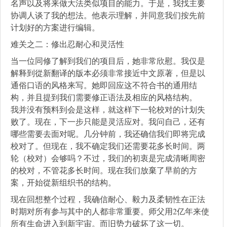
名声以及将来做大法类似项目的能力。于是，我找主要
协调人谈了我的想法。他表示理解，并同意我们按先前
计划好的方案进行编辑。
难关之二：修出忍耐心和灵活性
当一位同修了解到我们的项目后，她非常欣慰。我仅是
解释到從新翻译的版本必须非常接近中文原著，但是以
通俗口语的风格来写。她即回应这不符合书的通用结
构，并且提到我们需要修正语法及相应的风格结构。
我并没有预料到会是这样，就这样下一轮校对的计划失
败了。现在，下一步只能是灵活应对。我问自己，还有
哪些需要去面对呢。几分钟前，我还确信我们即将完成
校对了。但现在，我不确定我们还需要花多长时间。两
轮（校对）会够吗？不过，我们的初衷是完成清晰周密
的校对，不管花多长时间。现在我们放棄了早前的方
案，开始從新组织书的结构。
现在回想整个过程，我确信耐心、毅力及柔韧性在正法
时期对所有参与其中的人都非常重要。师父用2亿年来使
所有生命进入到新宇宙。而旧势力破坏了这一切。