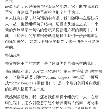
不是
静谧无声，它好像来自很遥远的地方。它不断在我耳边
重复，直到我理解并重新检查那个句子为止。
令人惊奇的是，那句话确实有误，我们随即与主要协调
人一起，重新组织句子结构。這個念头過去之後，一个
新的要琢磨某一句话的念頭又從新进入我的脑海中。由
此，《论语》的某些部分就是这样由我们一步步地重新
翻译出来的。 如果没有师父的指导，这一切是不可能发
生的。
警惕疏忽
师父在用不同的方式，甚至用讓国外同修来帮助我们。
我们编辑小组无人发觉《转法轮》第三讲“宇宙语”的首句
有一个拼写错误，即把“cosmic tongues（宇宙语）”拼写
成“comic tongues（滑稽语）”。是一个瑞典的同修向我们
的协调人指正了这一点。
我感到很尴尬。我，还有我们编辑小组的每个人，在编
辑过程中，怎么就疏忽了这个错误拼写？然而，与此事
有关的一个首要问题摆在了我们的面前：“通过这件事，