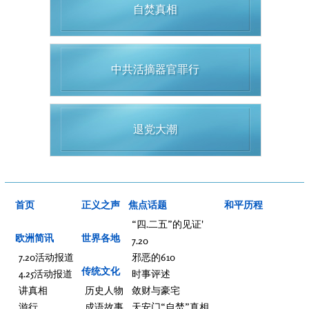
自焚真相
中共活摘器官罪行
退党大潮
首页
正义之声
焦点话题
和平历程
“四.二五”的见证'
欧洲简讯
世界各地
7.20
7.20活动报道
邪恶的610
传统文化
4.25活动报道
时事评述
讲真相
历史人物
敛财与豪宅
游行
成语故事
天安门“自焚”真相