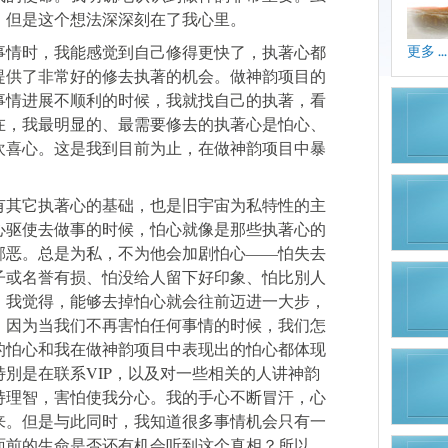
，但是这个想法深深刻在了我心里。
事情时，我能感觉到自己修得更快了，执著心都
更多 ...
提供了非常好的修去执著的机会。做神韵项目的
事情进展不顺利的时候，我就找自己的执著，看
在，我最明显的、最需要修去的执著心是怕心、
欢喜心。这是我到目前为止，在做神韵项目中暴
有其它执著心的基础，也是旧宇宙为私特性的主
心驱使去做事的时候，怕心就像是那些执著心的
邪恶。总是为私，不为他会加剧怕心——怕失去
子或名誉有损、怕没给人留下好印象、怕比別人
。我觉得，能够去掉怕心就会往前迈进一大步，
。因为当我们不再害怕任何事情的时候，我们怎
的怕心和我在做神韵项目中表现出的怕心都体现
別是在联系VIP，以及对一些相关的人讲神韵
持理智，害怕使我分心。我的手心不断冒汗，心
来。但是与此同时，我知道很多事情机会只有一
面前的生命是否还有机会听到这个真相？所以，