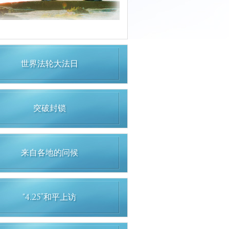
世界法轮大法日
突破封锁
来自各地的问候
“4.25”和平上访