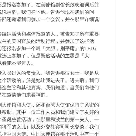
还是报名参加了。在美使馆副馆长致欢迎词后并
说说神韵。我们拦下他，告诉他现在遇到的问
务部还邀请我们参加一个会议，并在那里详细说
责组织活动和媒体报道的人，被告知了所有重要
波兰的美国官员的活动行程，并参加了这些活
还报名参加一个叫「大胆，別平庸」的TEDx
被选上参加了，但是既然活动的主题是「大
试看能不能进去。
管人员进入的负责人。我告诉那位女士，我是从
这个活动的，於是她让我进去了。进去后，我们
基金主管和其他嘉宾。我们知道，当我们向他们
是在邀请他们来看神韵。
列大使馆和大使，还和台湾大使馆保持了紧密的
供帮助，其中一位工作人员和我们建立了友好的
个圣诞慈善活动，在那里和波兰的第一夫人、一
的将军的女儿）以及外交礼宾司司长交谈。我们
包括中国大使。中国大使馆在那个活动中有一个