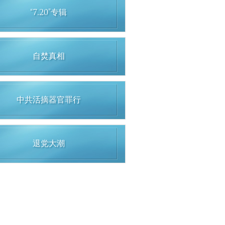
“7.20”专辑
自焚真相
中共活摘器官罪行
退党大潮