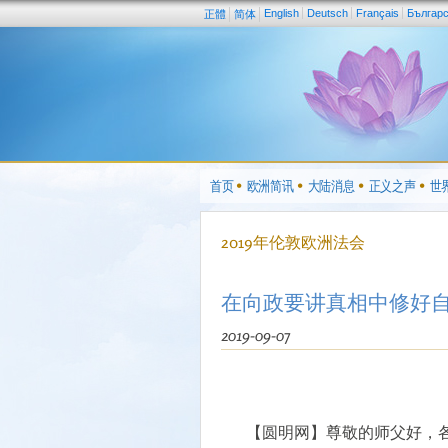
English
Deutsch
Français
Българ
正體
简体
首页
欧洲简讯
大陆消息
正义之声
世
2019年伦敦欧洲法会
在向政要讲真相中修好
2019-09-07
【圆明网】尊敬的师父好，