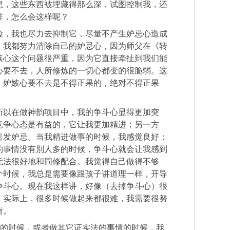
想，这些东西被埋藏得那么深，试图控制我，还
排，怎么会这样呢？
险，我也尽力去抑制它，尽量不产生妒忌心造成
，我都努力清除自己的妒忌心，因为师父在《转
嫉心这个问题很严重，因为它直接牵扯到我们能
心要不去，人所修炼的一切心都变的很脆弱。这
，妒嫉心要不去是不得正果的，绝对不得正果
所以在做神韵项目中，我的争斗心显得更加突
竞争心态是有益的，它让我更加精进；另一方
引发妒忌。当我精进做事的时候，我感觉良好；
的事情没有別人多的时候，争斗心就会让我感到
无法很好地和同修配合。我觉得自己做得不够
个时候，我总是需要像跟孩子讲道理一样，开导
争斗心。现在我这样讲，好像（去掉争斗心）很
。实际上，很多时候做起来都很难，我需要很努
衡。
P的时候，或者做其它证实法的事情的时候，我