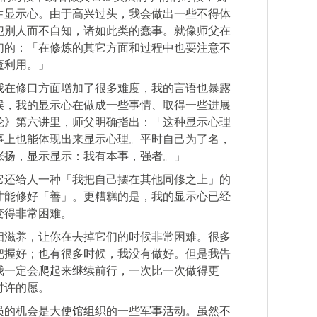
生显示心。由于高兴过头，我会做出一些不得体
犯別人而不自知，诸如此类的蠢事。就像师父在
们的：「在修炼的其它方面和过程中也要注意不
魔利用。」
我在修口方面增加了很多难度，我的言语也暴露
候，我的显示心在做成一些事情、取得一些进展
轮》第六讲里，师父明确指出：「这种显示心理
事上也能体现出来显示心理。平时自己为了名，
张扬，显示显示：我有本事，强者。」
它还给人一种「我把自己摆在其他同修之上」的
才能修好「善」。更糟糕的是，我的显示心已经
变得非常困难。
相滋养，让你在去掉它们的时候非常困难。很多
把握好；也有很多时候，我没有做好。但是我告
我一定会爬起来继续前行，一次比一次做得更
时许的愿。
员的机会是大使馆组织的一些军事活动。虽然不