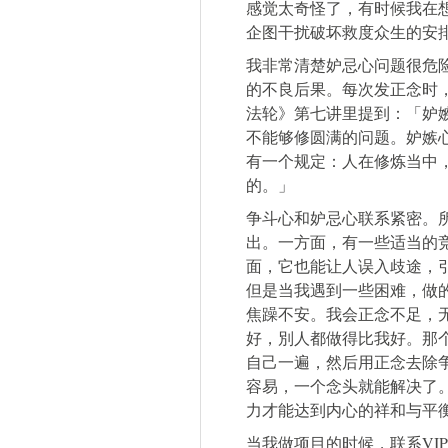
感觉太奇怪了，有时候我在
企图干扰破坏救度众生的安
我非常清楚妒忌心问题很危
的不良后果。每次发正念时
法轮》第七讲里提到：「妒
不能够修圆满的问题。妒嫉
有一个规定：人在修炼当中
的。」
争斗心和妒忌心联系紧密。
出。一方面，有一些适当的
面，它也能让人误入歧途，
但是当我遇到一些困难，做
焦躁不安。我会正念不足，
好，別人都做得比我好。那
自己一遍，然后用正念去除
容易，一个念头就能解决了
力才能达到内心的祥和与平
当我做项目的时候，联系VI