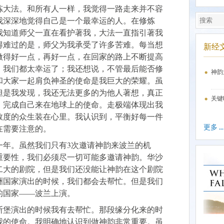
修炼大法。和所有人一样，我觉得一路走来并不容
我深深地觉得自己是一个最幸运的人。在修炼
我知道师父一直在看护著我，大法一直指引著我
得难过的是，师父为我承受了许多苦难。每当想
新经
做得好一点，再好一点，在回家的路上不断提高
，我们都太幸运了；我还想说，不管最后能否修
神韵
和大家一起肩负神圣的使命是我巨大的荣耀。虽
但是我发现，我还无法更多的为他人著想，真正
关键
、完成自己来在地球上的使命。走极端体现出我
救度的众生装在心里。我认识到，平衡好每一件
更多 ...
在需要注意的。
一年。虽然我们只有3次邀请神韵来波兰的机
重要性，我们必须尽一切可能多邀请神韵。华沙
二大的剧院，但是我们还没能让神韵在这个剧院
洲国家演出的时候，我们都会去帮忙。但是我们
的国家——波兰上演。
尔斯堡演出的时候我有去帮忙。那段缘分化来的时
我的使命。我明确地认识到做神韵非常重要。虽