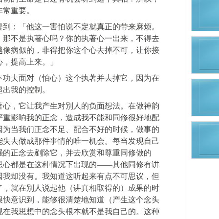
非常重要。
提到：「他这一害怕说不定就真正的带来麻烦。
，那不是执著心吗？你的执著心一出来，不得去
越像病似的，非得把你这个心去掉不可，让你接
心，提高上来。」
下功夫面对（怕心）这个执著并去掉它，因为在
超出我的控制。
著心，它让我产生对別人的负面想法。在做神韵
严重影响我的正念，造成我不能和同修很好地配
因为当我们正念不足、配合不好的时候，做事的
能失去做成那件事情的唯一机会。每当发现自己
强的正念去剷除它，并去欣赏和尊重同修做的
忌心都是在这种情况下出现的——其他同修有讲
因我却没有。我知道这听起来有点不可思议，但
了，就在別人说起他（讲真相取得的）成果的时
很快意识到，能够很清楚地知道（产生这个念头
现在我思想中的念头根本就不是我自己的。这种