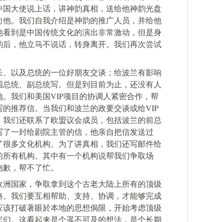
中国大使说上话，讲神韵真相，送给他神韵光盘
向他。我们自我介绍是神韵的推广人员，并给他
他看到是中国传统文化的演出非常激动，但是身
韵后，他立马不说话，转身离开。我们再次尝试
。
长、以及总统的一位好朋友交谈；给波兰有影响
国总统、副总统写。但是到目前为止，还没有人
。我们和美国VIP项目的协调人紧密合作，帮
的推荐信。当我们和波兰的政要交谈或给VIP
。我们还联系了欧盟议会成员，包括波兰的前总
写了一封给剧院主管的信，他亲自把信发送过
了很多文化机构。为了讲真相，我们还写邮件给
的所有机构。其中有一个机构说帮我们争取场
抱歉，帮不了忙。
欧洲国家，争取拿到这个古老大陆上所有的顶级
路。我们要互相帮助、支持、协调，才能够完成
应该打破著眼於本地的思想侷限，开始考虑顶级
它们。这看起来是个遥不可及的想法，是个长期