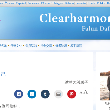
ски
Čeština
Español
Suomeksi
Ελληνικά
Magyar
Italiano
Latviešu
Norsk
Polska
R
界各地
传统文化
焦点话题
法会交流
修者论坛
和平历程
自己
波兰大法弟子
法
各位同修好，