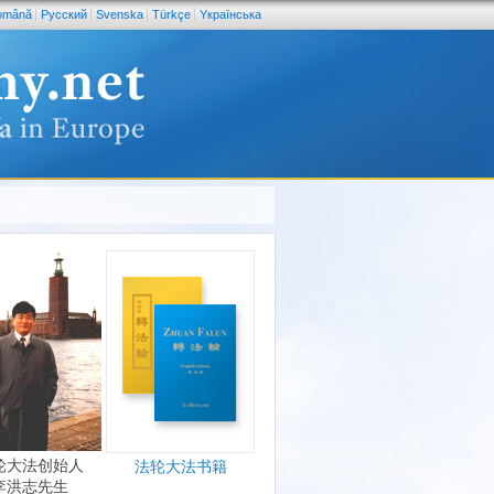
omână
Pусский
Svenska
Türkçe
Yкраїнська
轮大法创始人
法轮大法书籍
李洪志先生